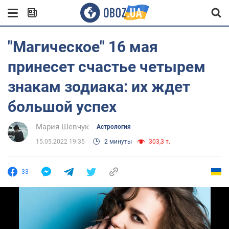
"Магическое" 16 мая
принесет счастье четырем
знакам зодиака: их ждет
большой успех
Мария Шевчук
Астрология
15.05.2022 19:35
2 минуты
303,3 т.
33