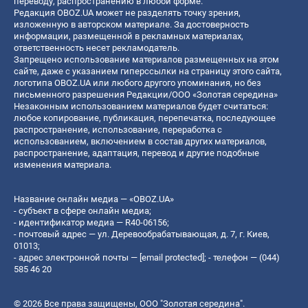
переводу, распространению в любой форме.
Редакция OBOZ.UA может не разделять точку зрения,
изложенную в авторском материале. За достоверность
информации, размещенной в рекламных материалах,
ответственность несет рекламодатель.
Запрещено использование материалов размещенных на этом
сайте, даже с указанием гиперссылки на страницу этого сайта,
логотипа OBOZ.UA или любого другого упоминания, но без
письменного разрешения Редакции/ООО «Золотая середина»
Незаконным использованием материалов будет считаться:
любое копирование, публикация, перепечатка, последующее
распространение, использование, переработка с
использованием, включением в состав других материалов,
распространение, адаптация, перевод и другие подобные
изменения материала.
Название онлайн медиа — «OBOZ.UA»
- субъект в сфере онлайн медиа;
- идентификатор медиа — R40-06156;
- почтовый адрес — ул. Деревообрабатывающая, д. 7, г. Киев,
01013;
- адрес электронной почты —
[email protected]
; - телефон — (044)
585 46 20
© 2026 Все права защищены, ООО "Золотая середина".