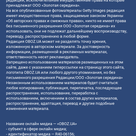
редакции, исключительные имущественные права на которые
принадлежат ООО «Золотая середина».
На все опубликованные фотоматериалы Getty Images редакция
имеет имущественные права, защищаемые законом Украины
«Об авторских правах и смежных правах», никто не имеет права
без письменного разрешения ООО «Золотая середина» их
использовать, они не подлежат дальнейшему воспроизводству,
переводу, распространению в любой форме.
Редакция OBOZ.UA может не разделять точку зрения,
изложенную в авторском материале. За достоверность
информации, размещенной в рекламных материалах,
ответственность несет рекламодатель.
Запрещено использование материалов размещенных на этом
сайте, даже с указанием гиперссылки на страницу этого сайта,
логотипа OBOZ.UA или любого другого упоминания, но без
письменного разрешения Редакции/ООО «Золотая середина»
Незаконным использованием материалов будет считаться:
любое копирование, публикация, перепечатка, последующее
распространение, использование, переработка с
использованием, включением в состав других материалов,
распространение, адаптация, перевод и другие подобные
изменения материала.
Название онлайн медиа — «OBOZ.UA»
- субъект в сфере онлайн медиа;
- идентификатор медиа — R40-06156;