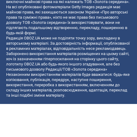
виключні майнові права на які належать ТОВ «Золота середина».
На всі опубліковані фотоматеріали Getty Images редакція має
майнові права, які захищаються законом України «Про авторські
права та суміжні права», ніхто не має права без письмового
дозволу ТОВ «Золота середина» їх використовувати, вони не
підлягають подальшому відтворенню, перекладу, поширенню в
будь-якій формі.
Редакція OBOZ.UA може не поділяти точку зору, викладену в
авторському матеріалі. За достовірність інформації, опублікованої
в рекламних матеріалах, відповідальність несе рекламодавець.
Заборонено використання матеріалів розміщених на цьому сайті,
хоч із зазначенням гіперпосилання на сторінку цього сайту,
логотипу OBOZ.UA або будь-якого іншого згадування, але без
письмового дозволу Редакції/ТОВ «Золота середина»
Незаконним використанням матеріалів буде вважатися: будь-яке
копiювання, публiкацiя, передрук, наступне поширення,
використання, переробка з використанням, включенням до
складу інших матеріалів, розповсюдження, адаптація, переклад
та інші подібні зміни матеріалу.
Назва онлайн медіа — «OBOZ.UA»
- суб'єкт у сфері онлайн медіа;
- ідентифікатор медіа — R40-06156;
- поштова адреса — вул. Деревообробна, буд. 7, м. Київ, 01013;
- адреса електронної пошти —
[email protected]
; - телефон — (044)
585 46 20