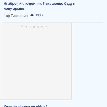
Ні зброї, ні людей: як Лукашенко будує
нову армію
Ігар Тишкевич
13,9 т.
Коли закінчиться війна?