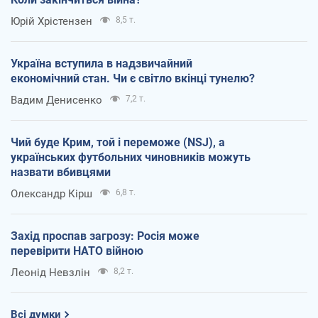
Юрій Хрістензен
8,5 т.
Україна вступила в надзвичайний
економічний стан. Чи є світло вкінці тунелю?
Вадим Денисенко
7,2 т.
Чий буде Крим, той і переможе (NSJ), а
українських футбольних чиновників можуть
назвати вбивцями
Олександр Кірш
6,8 т.
Захід проспав загрозу: Росія може
перевірити НАТО війною
Леонід Невзлін
8,2 т.
Всі думки