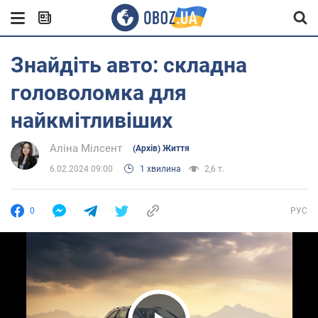
Знайдіть авто: складна
головоломка для
найкмітливіших
Аліна Мілсент
(Архів) Життя
6.02.2024 09:00
1 хвилина
2,6 т.
0
РУС