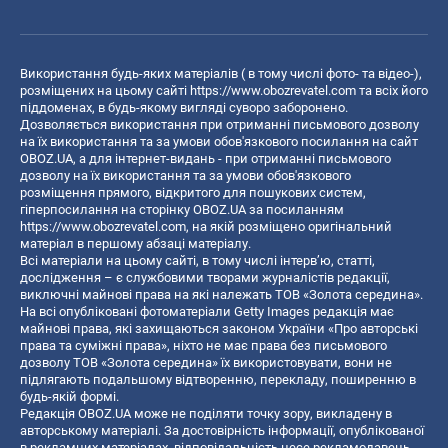
Використання будь-яких матеріалів ( в тому числі фото- та відео-),
розміщених на цьому сайті
https://www.obozrevatel.com
та всіх його
піддоменах, в будь-якому вигляді суворо заборонено.
Дозволяється використання при отриманні письмового дозволу
на їх використання та за умови обов'язкового посилання на сайт
OBOZ.UA, а для інтернет-видань - при отриманні письмового
дозволу на їх використання та за умови обов'язкового
розміщення прямого, відкритого для пошукових систем,
гіперпосилання на сторінку OBOZ.UA за посиланням
https://www.obozrevatel.com
, на якій розміщено оригінальний
матеріал в першому абзаці матеріалу.
Всі матеріали на цьому сайті, в тому числі інтерв’ю, статті,
дослідження – є службовими творами журналістів редакції,
виключні майнові права на які належать ТОВ «Золота середина».
На всі опубліковані фотоматеріали Getty Images редакція має
майнові права, які захищаються законом України «Про авторські
права та суміжні права», ніхто не має права без письмового
дозволу ТОВ «Золота середина» їх використовувати, вони не
підлягають подальшому відтворенню, перекладу, поширенню в
будь-якій формі.
Редакція OBOZ.UA може не поділяти точку зору, викладену в
авторському матеріалі. За достовірність інформації, опублікованої
в рекламних матеріалах, відповідальність несе рекламодавець.