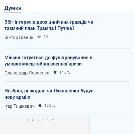
Думки
Збіг інтересів двох цинічних гравців чи
таємний план Трампа і Путіна?
Віктор Швець
8,9 т.
Мінськ готується до функціонування в
умовах масштабної воєнної кризи
Олександр Левченко
14,6 т.
Ні зброї, ні людей: як Лукашенко будує
нову армію
Ігар Тишкевич
12,2 т.