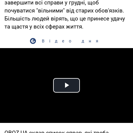
завершити всі справи у грудні, щоб
почуватися "вільними" від старих обов'язків.
Більшість людей вірять, що це принесе удачу
та щастя у всіх сферах життя.
Відео дня
Play Video
OBOZ.UA склав список справ, які треба