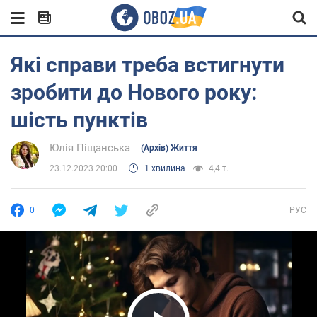
Які справи треба встигнути
зробити до Нового року:
шість пунктів
Юлія Піщанська
(Архів) Життя
23.12.2023 20:00
1 хвилина
4,4 т.
0
РУС