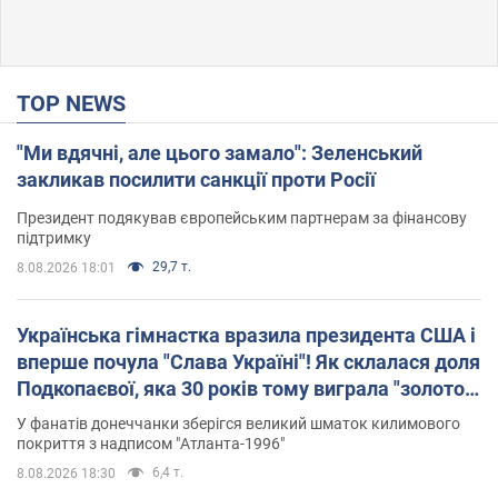
TOP NEWS
"Ми вдячні, але цього замало": Зеленський
закликав посилити санкції проти Росії
Президент подякував європейським партнерам за фінансову
підтримку
29,7 т.
8.08.2026 18:01
Українська гімнастка вразила президента США і
вперше почула "Слава Україні"! Як склалася доля
Подкопаєвої, яка 30 років тому виграла "золото"
Олімпіади
У фанатів донеччанки зберігся великий шматок килимового
покриття з надписом "Атланта-1996"
6,4 т.
8.08.2026 18:30