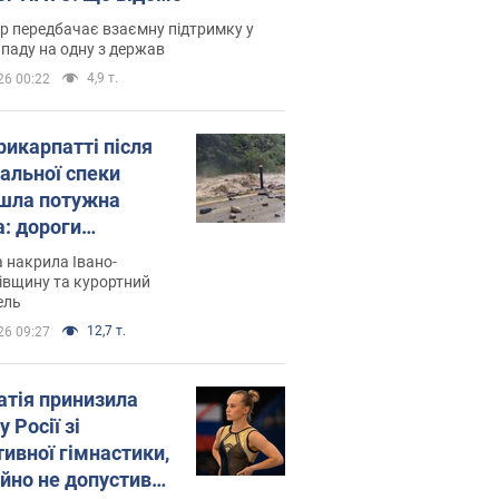
р передбачає взаємну підтримку у
ападу на одну з держав
4,9 т.
26 00:22
рикарпатті після
альної спеки
шла потужна
а: дороги
творились на
 накрила Івано-
. Відео
івщину та курортний
ель
12,7 т.
26 09:27
атія принизила
у Росії зі
тивної гімнастики,
ійно не допустивши