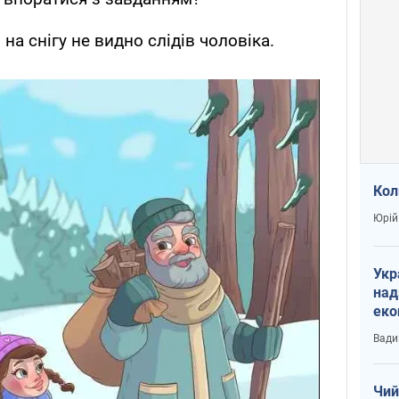
на снігу не видно слідів чоловіка.
Кол
Юрій
Укр
над
еко
сві
Вади
Чий