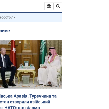
і обстріли
ливе
івська Аравія, Туреччина та
стан створили азійський
ог НАТО: що відомо