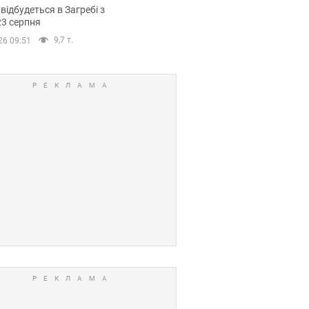
емпіонату Європи
 відбудеться в Загребі з
вних спортсменів
23 серпня
9,7 т.
26 09:51