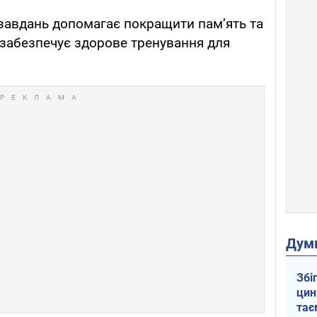
завдань допомагає покращити пам’ять та
ж забезпечує здорове тренування для
Дум
Збі
цин
тає