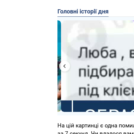
Головні історії дня
На цій картинці є одна помил
за 7 секунд. Чи вдалося ва