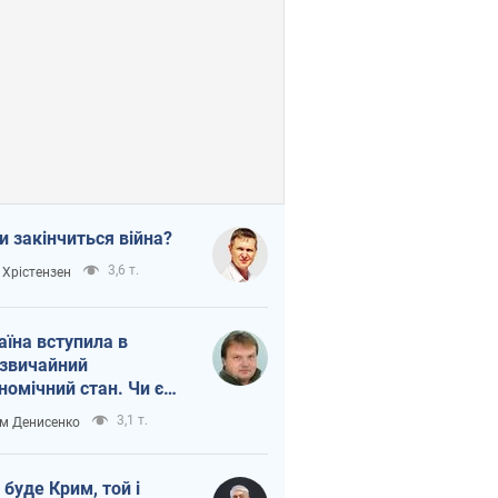
и закінчиться війна?
3,6 т.
 Хрістензен
аїна вступила в
звичайний
номічний стан. Чи є
тло вкінці тунелю?
3,1 т.
м Денисенко
 буде Крим, той і