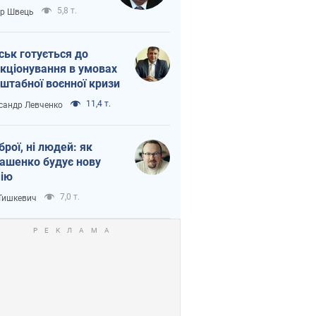
тіна?
5,8 т.
ор Швець
ськ готується до
кціонування в умовах
штабної воєнної кризи
11,4 т.
сандр Левченко
зброї, ні людей: як
ашенко будує нову
ію
7,0 т.
 Тишкевич