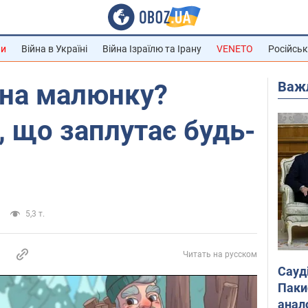
ни
Війна в Україні
Війна Ізраїлю та Ірану
VENETO
Російськ
Важ
 на малюнку?
 що заплутає будь-
5,3 т.
Читать на русском
Сауд
Паки
анал