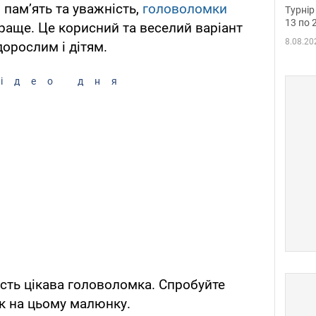
до ч
 пам’ять та уважність,
головоломки
Турнір
осно
13 по 
аще. Це корисний та веселий варіант
8.08.20
дорослим і дітям.
ідео дня
сть цікава головоломка. Спробуйте
к на цьому малюнку.