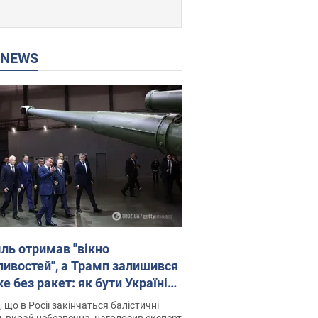
P NEWS
ль отримав "вікно
ивостей", а Трамп залишився
 без ракет: як бути Україні?
рв’ю з Мельником
 що в Росії закінчаться балістичні
, вкрай небезпечна, наголосив експерт