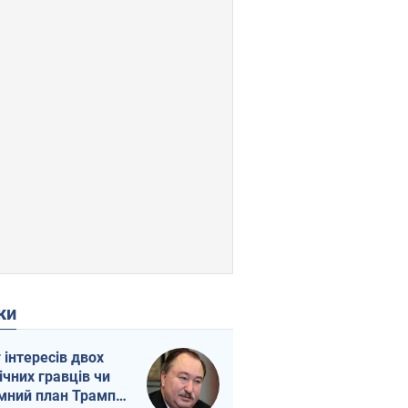
ки
г інтересів двох
ічних гравців чи
мний план Трампа