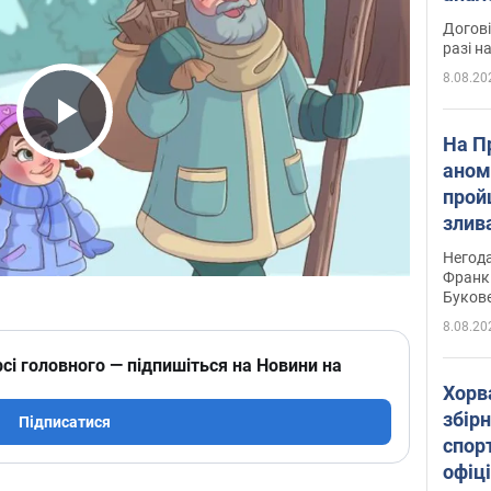
Догові
разі н
8.08.20
Play Video
На П
аном
прой
злив
пере
Негода
річки
Франк
Буков
8.08.20
сі головного — підпишіться на Новини на
Хорв
збірн
Підписатися
спор
офіц