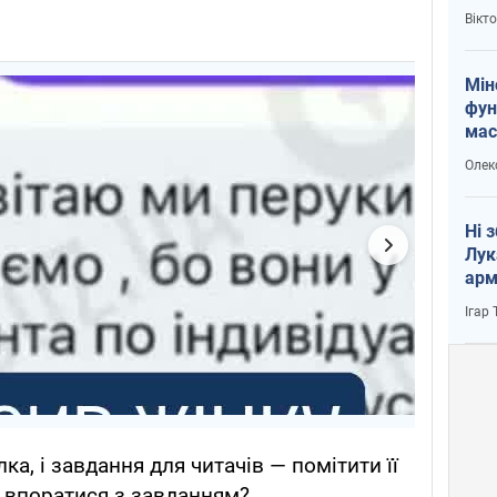
і Пу
Вікт
Мін
фун
мас
Олек
Ні 
Лук
арм
Ігар
ка, і завдання для читачів — помітити її
м впоратися з завданням?