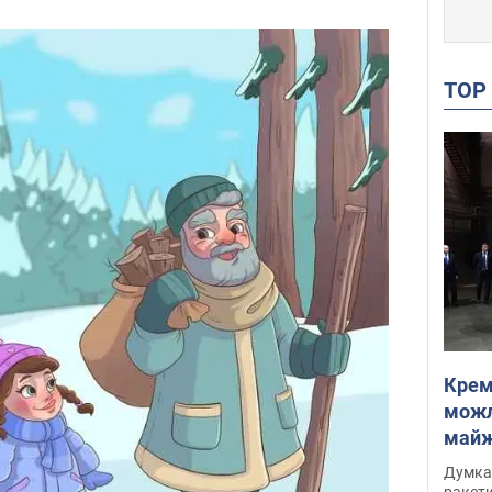
TO
Крем
можл
майже
Інте
Думка,
ракети