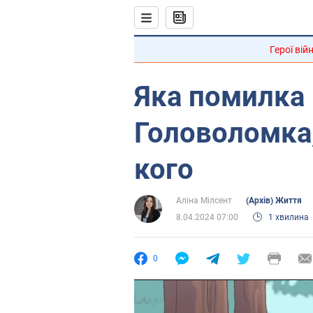
Герої вій
Яка помилка
Головоломка,
кого
Аліна Мілсент
(Архів) Життя
8.04.2024 07:00
1 хвилина
0