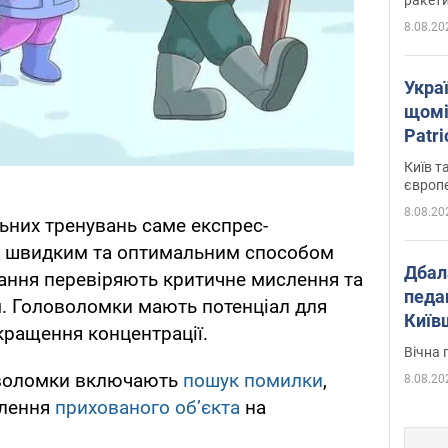
8.08.20
Укра
щомі
Patr
розк
Київ т
європ
8.08.20
льних тренувань саме експрес-
є швидким та оптимальним способом
Дбал
ання перевіряють критичне мислення та
педа
. Головоломки мають потенціал для
Київ
кращення концентрації.
київс
Вічна 
оволомки включають
пошук помилки
,
8.08.20
лення
прихованого об’єкта
на