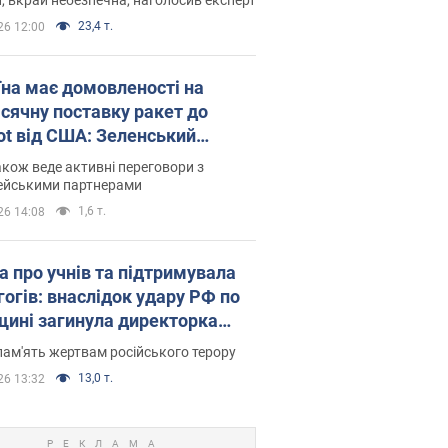
23,4 т.
26 12:00
їна має домовленості на
сячну поставку ракет до
iot від США: Зеленський
рив подробиці
акож веде активні переговори з
ейськими партнерами
1,6 т.
26 14:08
а про учнів та підтримувала
гогів: внаслідок удару РФ по
щині загинула директорка
ького ліцею, її чоловік та онук
пам'ять жертвам російського терору
13,0 т.
26 13:32