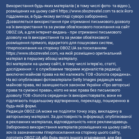
Використання будь-яких матеріалів ( в тому числі фото- та відео-),
розміщених на цьому сайті
https://www.obozrevatel.com
та всіх його
піддоменах, в будь-якому вигляді суворо заборонено.
Дозволяється використання при отриманні письмового дозволу
на їх використання та за умови обов'язкового посилання на сайт
OBOZ.UA, а для інтернет-видань - при отриманні письмового
дозволу на їх використання та за умови обов'язкового
розміщення прямого, відкритого для пошукових систем,
гіперпосилання на сторінку OBOZ.UA за посиланням
https://www.obozrevatel.com
, на якій розміщено оригінальний
матеріал в першому абзаці матеріалу.
Всі матеріали на цьому сайті, в тому числі інтерв’ю, статті,
дослідження – є службовими творами журналістів редакції,
виключні майнові права на які належать ТОВ «Золота середина».
На всі опубліковані фотоматеріали Getty Images редакція має
майнові права, які захищаються законом України «Про авторські
права та суміжні права», ніхто не має права без письмового
дозволу ТОВ «Золота середина» їх використовувати, вони не
підлягають подальшому відтворенню, перекладу, поширенню в
будь-якій формі.
Редакція OBOZ.UA може не поділяти точку зору, викладену в
авторському матеріалі. За достовірність інформації, опублікованої
в рекламних матеріалах, відповідальність несе рекламодавець.
Заборонено використання матеріалів розміщених на цьому сайті,
хоч із зазначенням гіперпосилання на сторінку цього сайту,
логотипу OBOZ.UA або будь-якого іншого згадування, але без