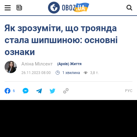
Як зрозуміти, що троянда
стала шипшиною: основні
ознаки
Аліна Мілсент
(Архів) Життя
26.11.2023 08:00
1 хвилина
3,8 т.
6
РУС