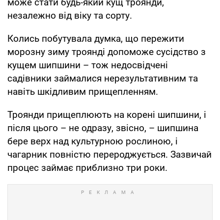
може стати будь-який кущ троянди,
незалежно від віку та сорту.
Колись побутувала думка, що пережити
морозну зиму троянді допоможе сусідство з
кущем шипшини – тож недосвідчені
садівники займалися нерезультативним та
навіть шкідливим прищепленням.
Троянди прищеплюють на корені шипшини, і
після цього – не одразу, звісно, – шипшина
бере верх над культурною рослиною, і
чагарник повністю перероджується. Зазвичай
процес займає приблизно три роки.