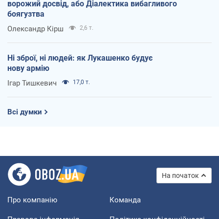
ворожий досвід, або Діалектика вибагливого
боягузтва
Олександр Кірш
2,6 т.
Ні зброї, ні людей: як Лукашенко будує
нову армію
Ігар Тишкевич
17,0 т.
Всі думки
На початок
Про компанію
Команда