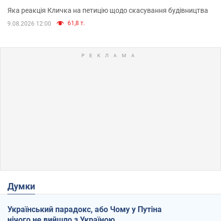
вірянина"
Яка реакція Кличка на петицію щодо скасування будівництва
61,8 т.
9.08.2026 12:00
Думки
Український парадокс, або Чому у Путіна
нічого не вийшло з Україною