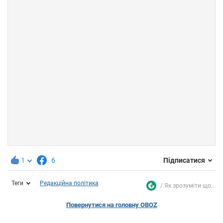
1
6
Підписатися
Теги
Редакційна політика
Як зрозуміти що...
Повернутися на головну OBOZ