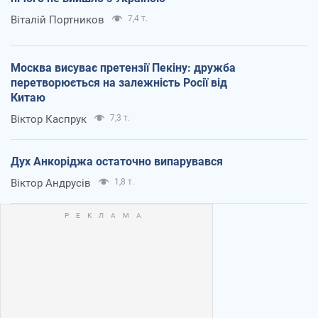
Віталій Портников
7,4 т.
Москва висуває претензії Пекіну: дружба
перетворюється на залежність Росії від
Китаю
Віктор Каспрук
7,3 т.
Дух Анкоріджа остаточно випарувався
Віктор Андрусів
1,8 т.