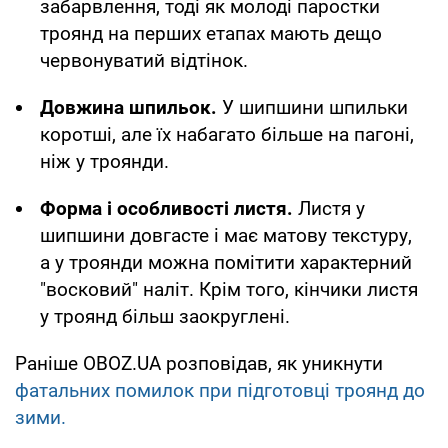
забарвлення, тоді як молоді паростки
троянд на перших етапах мають дещо
червонуватий відтінок.
Довжина шпильок.
У шипшини шпильки
коротші, але їх набагато більше на пагоні,
ніж у троянди.
Форма і особливості листя.
Листя у
шипшини довгасте і має матову текстуру,
а у троянди можна помітити характерний
"восковий" наліт. Крім того, кінчики листя
у троянд більш заокруглені.
Раніше OBOZ.UA розповідав, як уникнути
фатальних помилок при підготовці троянд до
зими.