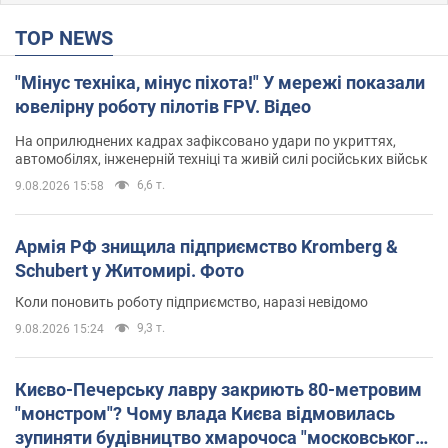
TOP NEWS
"Мінус техніка, мінус піхота!" У мережі показали
ювелірну роботу пілотів FPV. Відео
На оприлюднених кадрах зафіксовано удари по укриттях,
автомобілях, інженерній техніці та живій силі російських військ
6,6 т.
9.08.2026 15:58
Армія РФ знищила підприємство Kromberg &
Schubert у Житомирі. Фото
Коли поновить роботу підприємство, наразі невідомо
9,3 т.
9.08.2026 15:24
Києво-Печерську лавру закриють 80-метровим
"монстром"? Чому влада Києва відмовилась
зупиняти будівництво хмарочоса "московського