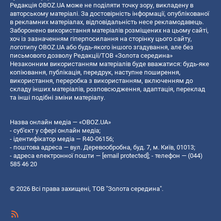
Редакція OBOZ.UA може не поділяти точку зору, викладену в
авторському матеріалі. За достовірність інформації, опублікованої
в рекламних матеріалах, відповідальність несе рекламодавець.
Заборонено використання матеріалів розміщених на цьому сайті,
хоч із зазначенням гіперпосилання на сторінку цього сайту,
логотипу OBOZ.UA або будь-якого іншого згадування, але без
письмового дозволу Редакції/ТОВ «Золота середина»
Незаконним використанням матеріалів буде вважатися: будь-яке
копiювання, публiкацiя, передрук, наступне поширення,
використання, переробка з використанням, включенням до
складу інших матеріалів, розповсюдження, адаптація, переклад
та інші подібні зміни матеріалу.
Назва онлайн медіа — «OBOZ.UA»
- суб'єкт у сфері онлайн медіа;
- ідентифікатор медіа — R40-06156;
- поштова адреса — вул. Деревообробна, буд. 7, м. Київ, 01013;
- адреса електронної пошти —
[email protected]
; - телефон — (044)
585 46 20
© 2026 Всі права захищені, ТОВ "Золота середина".