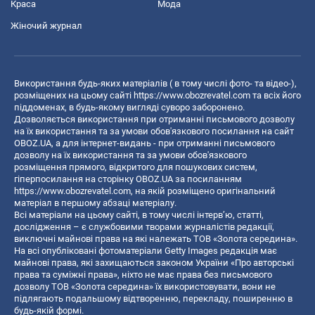
Краса
Мода
Жіночий журнал
Використання будь-яких матеріалів ( в тому числі фото- та відео-),
розміщених на цьому сайті
https://www.obozrevatel.com
та всіх його
піддоменах, в будь-якому вигляді суворо заборонено.
Дозволяється використання при отриманні письмового дозволу
на їх використання та за умови обов'язкового посилання на сайт
OBOZ.UA, а для інтернет-видань - при отриманні письмового
дозволу на їх використання та за умови обов'язкового
розміщення прямого, відкритого для пошукових систем,
гіперпосилання на сторінку OBOZ.UA за посиланням
https://www.obozrevatel.com
, на якій розміщено оригінальний
матеріал в першому абзаці матеріалу.
Всі матеріали на цьому сайті, в тому числі інтерв’ю, статті,
дослідження – є службовими творами журналістів редакції,
виключні майнові права на які належать ТОВ «Золота середина».
На всі опубліковані фотоматеріали Getty Images редакція має
майнові права, які захищаються законом України «Про авторські
права та суміжні права», ніхто не має права без письмового
дозволу ТОВ «Золота середина» їх використовувати, вони не
підлягають подальшому відтворенню, перекладу, поширенню в
будь-якій формі.