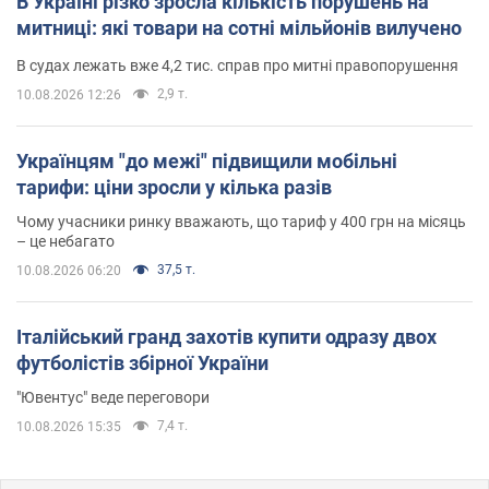
В Україні різко зросла кількість порушень на
митниці: які товари на сотні мільйонів вилучено
В судах лежать вже 4,2 тис. справ про митні правопорушення
2,9 т.
10.08.2026 12:26
Українцям "до межі" підвищили мобільні
тарифи: ціни зросли у кілька разів
Чому учасники ринку вважають, що тариф у 400 грн на місяць
– це небагато
37,5 т.
10.08.2026 06:20
Італійський гранд захотів купити одразу двох
футболістів збірної України
"Ювентус" веде переговори
7,4 т.
10.08.2026 15:35