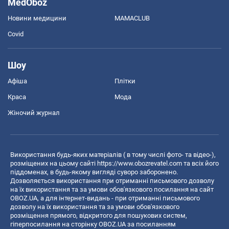
MedOboz
Новини медицини
MAMACLUB
Covid
Шоу
Афіша
Плітки
Краса
Мода
Жіночий журнал
Використання будь-яких матеріалів ( в тому числі фото- та відео-),
розміщених на цьому сайті
https://www.obozrevatel.com
та всіх його
піддоменах, в будь-якому вигляді суворо заборонено.
Дозволяється використання при отриманні письмового дозволу
на їх використання та за умови обов'язкового посилання на сайт
OBOZ.UA, а для інтернет-видань - при отриманні письмового
дозволу на їх використання та за умови обов'язкового
розміщення прямого, відкритого для пошукових систем,
гіперпосилання на сторінку OBOZ.UA за посиланням