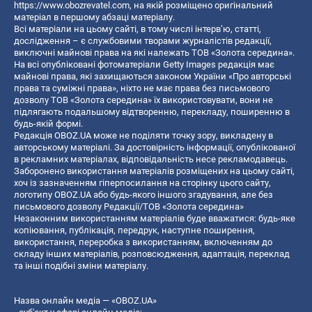
https://www.obozrevatel.com
, на якій розміщено оригінальний
матеріал в першому абзаці матеріалу.
Всі матеріали на цьому сайті, в тому числі інтерв’ю, статті,
дослідження – є службовими творами журналістів редакції,
виключні майнові права на які належать ТОВ «Золота середина».
На всі опубліковані фотоматеріали Getty Images редакція має
майнові права, які захищаються законом України «Про авторські
права та суміжні права», ніхто не має права без письмового
дозволу ТОВ «Золота середина» їх використовувати, вони не
підлягають подальшому відтворенню, перекладу, поширенню в
будь-якій формі.
Редакція OBOZ.UA може не поділяти точку зору, викладену в
авторському матеріалі. За достовірність інформації, опублікованої
в рекламних матеріалах, відповідальність несе рекламодавець.
Заборонено використання матеріалів розміщених на цьому сайті,
хоч із зазначенням гіперпосилання на сторінку цього сайту,
логотипу OBOZ.UA або будь-якого іншого згадування, але без
письмового дозволу Редакції/ТОВ «Золота середина»
Незаконним використанням матеріалів буде вважатися: будь-яке
копiювання, публiкацiя, передрук, наступне поширення,
використання, переробка з використанням, включенням до
складу інших матеріалів, розповсюдження, адаптація, переклад
та інші подібні зміни матеріалу.
Назва онлайн медіа — «OBOZ.UA»