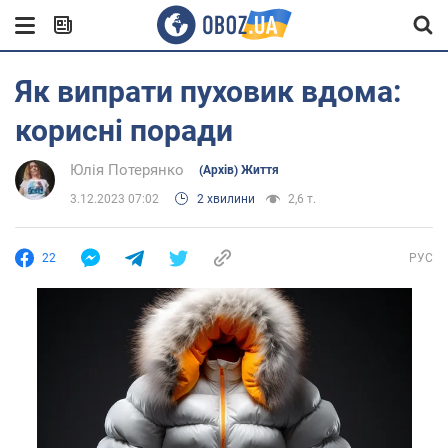
Як випрати пуховик вдома:
корисні поради
Юлія Потерянко
(Архів) Життя
3.12.2023 07:02
2 хвилини
2,6 т.
22
РУС