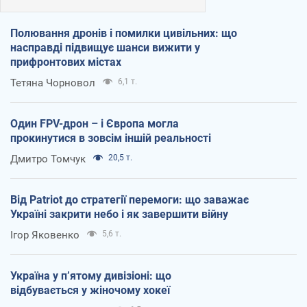
Полювання дронів і помилки цивільних: що
насправді підвищує шанси вижити у
прифронтових містах
Тетяна Чорновол
6,1 т.
Один FPV-дрон – і Європа могла
прокинутися в зовсім іншій реальності
Дмитро Томчук
20,5 т.
Від Patriot до стратегії перемоги: що заважає
Україні закрити небо і як завершити війну
Ігор Яковенко
5,6 т.
Україна у п’ятому дивізіоні: що
відбувається у жіночому хокеї