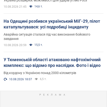
Україна розширює можливості для ударів углиб Росії
14,6 т.
10.08.2026 21:45
На Одещині розбився український МіГ-29, пілот
катапультувався: усі подробиці інциденту
Аварійна ситуація сталася під час виконання бойового
завдання
15,5 т.
10.08.2026 20:59
У Тюменській області атаковано нафтохімічний
комплекс: що відомо про наслідки. Фото і відео
Від кордону з Україною понад 2000 кілометрів
6,5 т.
10.08.2026 18:07