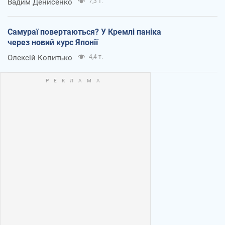
Вадим Денисенко
7,3 т.
Самураї повертаються? У Кремлі паніка
через новий курс Японії
Олексій Копитько
4,4 т.