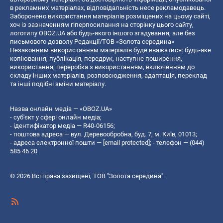
в рекламних матеріалах, відповідальність несе рекламодавець.
Заборонено використання матеріалів розміщених на цьому сайті,
хоч із зазначенням гіперпосилання на сторінку цього сайту,
логотипу OBOZ.UA або будь-якого іншого згадування, але без
письмового дозволу Редакції/ТОВ «Золота середина»
Незаконним використанням матеріалів буде вважатися: будь-яке
копiювання, публiкацiя, передрук, наступне поширення,
використання, переробка з використанням, включенням до
складу інших матеріалів, розповсюдження, адаптація, переклад
та інші подібні зміни матеріалу.
Назва онлайн медіа — «OBOZ.UA»
- суб'єкт у сфері онлайн медіа;
- ідентифікатор медіа — R40-06156;
- поштова адреса — вул. Деревообробна, буд. 7, м. Київ, 01013;
- адреса електронної пошти —
[email protected]
; - телефон — (044)
585 46 20
© 2026 Всі права захищені, ТОВ "Золота середина".