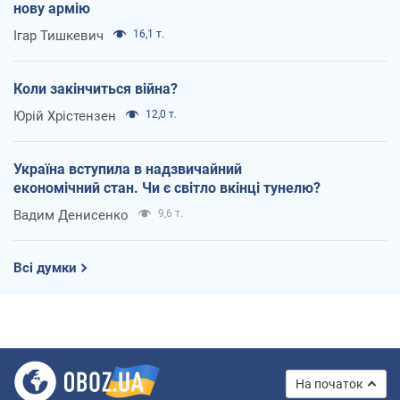
нову армію
Ігар Тишкевич
16,1 т.
Коли закінчиться війна?
Юрій Хрістензен
12,0 т.
Україна вступила в надзвичайний
економічний стан. Чи є світло вкінці тунелю?
Вадим Денисенко
9,6 т.
Всі думки
На початок