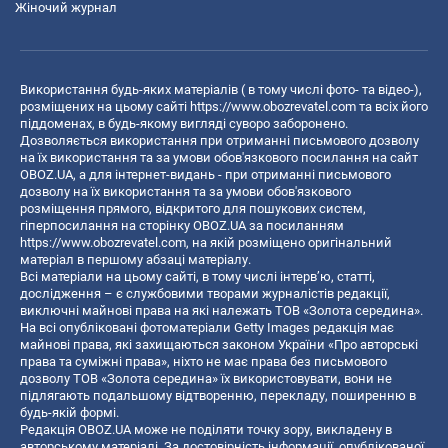
Жіночий журнал
Використання будь-яких матеріалів ( в тому числі фото- та відео-),
розміщених на цьому сайті
https://www.obozrevatel.com
та всіх його
піддоменах, в будь-якому вигляді суворо заборонено.
Дозволяється використання при отриманні письмового дозволу
на їх використання та за умови обов'язкового посилання на сайт
OBOZ.UA, а для інтернет-видань - при отриманні письмового
дозволу на їх використання та за умови обов'язкового
розміщення прямого, відкритого для пошукових систем,
гіперпосилання на сторінку OBOZ.UA за посиланням
https://www.obozrevatel.com
, на якій розміщено оригінальний
матеріал в першому абзаці матеріалу.
Всі матеріали на цьому сайті, в тому числі інтерв’ю, статті,
дослідження – є службовими творами журналістів редакції,
виключні майнові права на які належать ТОВ «Золота середина».
На всі опубліковані фотоматеріали Getty Images редакція має
майнові права, які захищаються законом України «Про авторські
права та суміжні права», ніхто не має права без письмового
дозволу ТОВ «Золота середина» їх використовувати, вони не
підлягають подальшому відтворенню, перекладу, поширенню в
будь-якій формі.
Редакція OBOZ.UA може не поділяти точку зору, викладену в
авторському матеріалі. За достовірність інформації, опублікованої