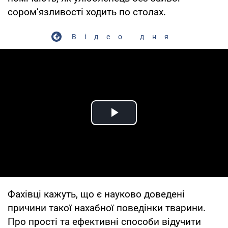
сором’язливості ходить по столах.
Відео дня
Play Video
Фахівці кажуть, що є науково доведені
причини такої нахабної поведінки тварини.
Про прості та ефективні способи відучити