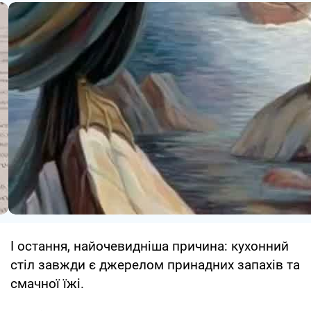
І остання, найочевидніша причина: кухонний
стіл завжди є джерелом принадних запахів та
смачної їжі.