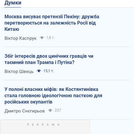
Думки
Москва висуває претензії Пекіну: дружба
перетворюється на залежність Росії від
Китаю
Віктор Каспрук
1,8 т.
Збіг інтересів двох цинічних гравців чи
таємний план Трампа і Путіна?
Віктор Швець
15,1 т.
У полоні власних міфів: як Костянтинівка
стала головною ідеологічною пасткою для
російських окупантів
Дмитро Снєгирьов
237