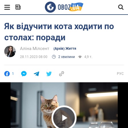
Як відучити кота ходити по
столах: поради
Аліна Мілсент
(Архів) Життя
28.11.2023 08:00
2 хвилини
4,9 т.
1
РУС