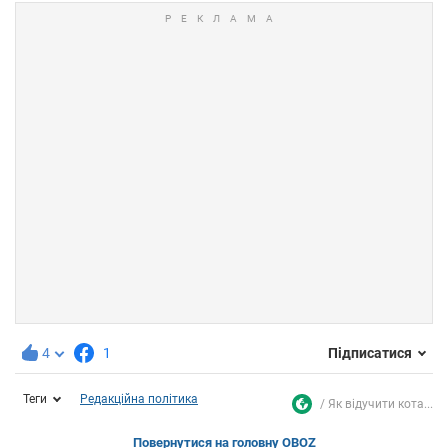
4
1
Підписатися
Теги
Редакційна політика
Як відучити кота...
Повернутися на головну OBOZ