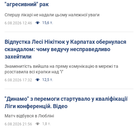
"агресивний" рак
Спершу лікарі не надали цьому належної уваги
15,6 т.
6.08.2026 12:46
Відпустка Лесі Нікітюк у Карпатах обернулася
скандалом: чому ведучу несправедливо
захейтили
Знаменитість вийшла на пряму комунікацію в мережі та
розставила всі крапки над "і"
12,5 т.
6.08.2026 17:32
"Динамо" з перемоги стартувало у кваліфікації
Ліги конференцій. Відео
Матч відбувся в Любліні
1,8 т.
6.08.2026 21:56