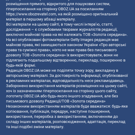
розміщення прямого, відкритого для пошукових систем,
гіперпосилання на сторінку OBOZ.UA за посиланням
https://www.obozrevatel.com
, на якій розміщено оригінальний
матеріал в першому абзаці матеріалу.
Всі матеріали на цьому сайті, в тому числі інтерв’ю, статті,
дослідження – є службовими творами журналістів редакції,
виключні майнові права на які належать ТОВ «Золота середина».
На всі опубліковані фотоматеріали Getty Images редакція має
майнові права, які захищаються законом України «Про авторські
права та суміжні права», ніхто не має права без письмового
дозволу ТОВ «Золота середина» їх використовувати, вони не
підлягають подальшому відтворенню, перекладу, поширенню в
будь-якій формі.
Редакція OBOZ.UA може не поділяти точку зору, викладену в
авторському матеріалі. За достовірність інформації, опублікованої
в рекламних матеріалах, відповідальність несе рекламодавець.
Заборонено використання матеріалів розміщених на цьому сайті,
хоч із зазначенням гіперпосилання на сторінку цього сайту,
логотипу OBOZ.UA або будь-якого іншого згадування, але без
письмового дозволу Редакції/ТОВ «Золота середина»
Незаконним використанням матеріалів буде вважатися: будь-яке
копiювання, публiкацiя, передрук, наступне поширення,
використання, переробка з використанням, включенням до
складу інших матеріалів, розповсюдження, адаптація, переклад
та інші подібні зміни матеріалу.