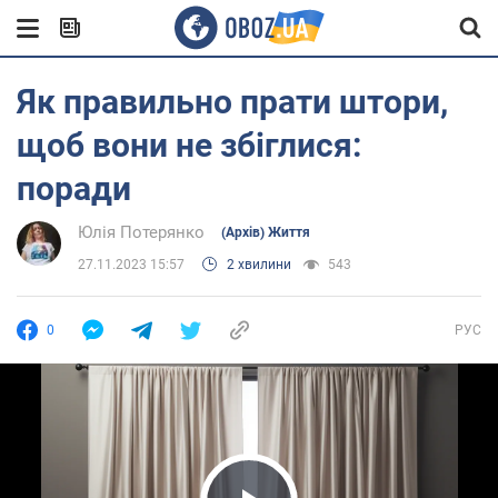
Як правильно прати штори,
щоб вони не збіглися:
поради
Юлія Потерянко
(Архів) Життя
27.11.2023 15:57
2 хвилини
543
0
РУС