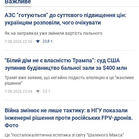
Важливе
АЗС "готуються" до суттєвого підвищення цін:
українцям розповіли, чого очікувати
Як на заправках уже змінили вартість пального
23,8 т.
7.08.2026 22:56
"Білий дім не є власністю Трампа": суд США
зупинив будівництво бальної зали за $400 млн
Трамп вже заявив, що негайно подасть апеляцію а це "жахливе
рішення"
3,2 т.
7.08.2026 23:54
Війна змінює не лише тактику: в НГУ показали
інженерні рішення проти російських FPV-дронів.
Фото
Це "постапокаліптична естетика зі світу "Шаленого Макса"