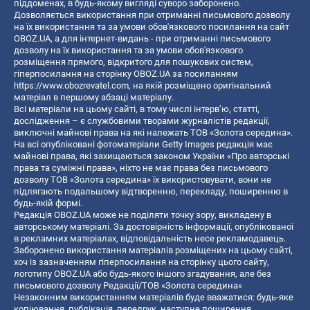
піддоменах, в будь-якому вигляді суворо заборонено.
Дозволяється використання при отриманні письмового дозволу
на їх використання та за умови обов'язкового посилання на сайт
OBOZ.UA, а для інтернет-видань - при отриманні письмового
дозволу на їх використання та за умови обов'язкового
розміщення прямого, відкритого для пошукових систем,
гіперпосилання на сторінку OBOZ.UA за посиланням
https://www.obozrevatel.com
, на якій розміщено оригінальний
матеріал в першому абзаці матеріалу.
Всі матеріали на цьому сайті, в тому числі інтерв’ю, статті,
дослідження – є службовими творами журналістів редакції,
виключні майнові права на які належать ТОВ «Золота середина».
На всі опубліковані фотоматеріали Getty Images редакція має
майнові права, які захищаються законом України «Про авторські
права та суміжні права», ніхто не має права без письмового
дозволу ТОВ «Золота середина» їх використовувати, вони не
підлягають подальшому відтворенню, перекладу, поширенню в
будь-якій формі.
Редакція OBOZ.UA може не поділяти точку зору, викладену в
авторському матеріалі. За достовірність інформації, опублікованої
в рекламних матеріалах, відповідальність несе рекламодавець.
Заборонено використання матеріалів розміщених на цьому сайті,
хоч із зазначенням гіперпосилання на сторінку цього сайту,
логотипу OBOZ.UA або будь-якого іншого згадування, але без
письмового дозволу Редакції/ТОВ «Золота середина»
Незаконним використанням матеріалів буде вважатися: будь-яке
копiювання, публiкацiя, передрук, наступне поширення,