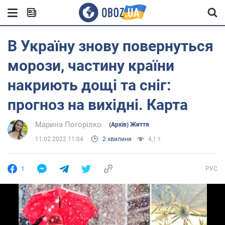
В Україну знову повернуться
морози, частину країни
накриють дощі та сніг:
прогноз на вихідні. Карта
Марина Погорілко
(Архів) Життя
11.02.2022 11:04
2 хвилини
4,1 т.
1
РУС