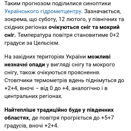
Таким прогнозом поділилися синоптики
Українського гідрометцентру
. Зазначається,
зокрема, що суботу, 12 лютого, у північних та
східних регіонах
очікуються сніг та мокрий
сніг.
Температура повітря становитиме 0+2
градуси за Цельсієм.
На західних територіях України
можливі
незначні опади
у вигляді снігу та мокрого
снігу, також очікуються прояснення.
Стовпчики термометрів вдень піднімуться до
+2+4, вночі – від 0 до +4, аналогічно і в
центральних регіонах.
Найтепліше традиційно буде у південних
областях,
де повітря прогріється до +5+7
градусів, вночі +2+4.