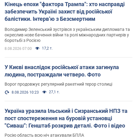
Кінець епохи "фактора Трампа": хто насправді
забезпечить Україні захист від російської
балістики. Інтерв’ю з Безсмертним
Володимир Зеленський зустрівся з українським дипломата та
окреслив нове бачення війни та ролі міжнародних партнерів у
боротьбі з Росією
17,2 т.
8.08.2026 07:00
У Києві внаслідок російської атаки загинула
людина, постраждали четверо. Фото
Ворог продовжує регулярний ракетний терор столиці
27,1 т.
8.08.2026 10:23
Україна уразила Ільський і Сизранський НПЗ та
пост спостереження на буровій установці
"Сиваш": Генштаб розкрив деталі. Фото і відео
Росію область всю ніч атакували БПЛА