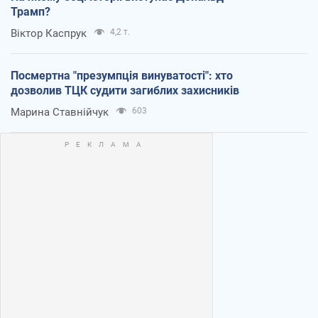
Трамп?
Віктор Каспрук
4,2 т.
Посмертна "презумпція винуватості": хто
дозволив ТЦК судити загиблих захисників
Марина Ставнійчук
603