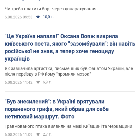
Чи треба платити борг через донарахування
10,0 т.
6.08.2026 09:53
"Це Україна напала!" Оксана Вояж викрила
київського поета, якого "зазомбували": він навіть
російської не знав, а тепер хоче геноциду
українців
Як зазначила артистка, письменник був фанатом України, але
після переїзду в РФ йому "промили мозок"
6,9 т.
6.08.2026 11:42
"Був знесилений": в Україні врятували
пораненого грифа, який обрав для себе
нетиповий маршрут. Фото
Травмованого птаха виявили на межі Київщині та Черкащини
2,7 т.
6.08.2026 11:09