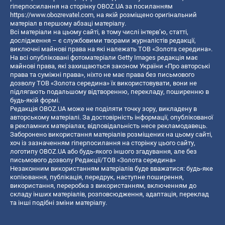
гіперпосилання на сторінку OBOZ.UA за посиланням
https://www.obozrevatel.com
, на якій розміщено оригінальний
матеріал в першому абзаці матеріалу.
Всі матеріали на цьому сайті, в тому числі інтерв’ю, статті,
дослідження – є службовими творами журналістів редакції,
виключні майнові права на які належать ТОВ «Золота середина».
На всі опубліковані фотоматеріали Getty Images редакція має
майнові права, які захищаються законом України «Про авторські
права та суміжні права», ніхто не має права без письмового
дозволу ТОВ «Золота середина» їх використовувати, вони не
підлягають подальшому відтворенню, перекладу, поширенню в
будь-якій формі.
Редакція OBOZ.UA може не поділяти точку зору, викладену в
авторському матеріалі. За достовірність інформації, опублікованої
в рекламних матеріалах, відповідальність несе рекламодавець.
Заборонено використання матеріалів розміщених на цьому сайті,
хоч із зазначенням гіперпосилання на сторінку цього сайту,
логотипу OBOZ.UA або будь-якого іншого згадування, але без
письмового дозволу Редакції/ТОВ «Золота середина»
Незаконним використанням матеріалів буде вважатися: будь-яке
копiювання, публiкацiя, передрук, наступне поширення,
використання, переробка з використанням, включенням до
складу інших матеріалів, розповсюдження, адаптація, переклад
та інші подібні зміни матеріалу.