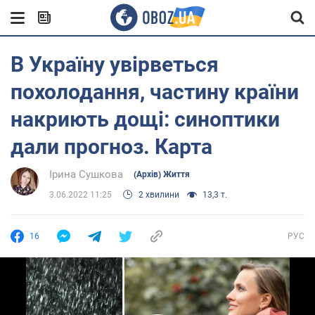
В Україну увірветься
похолодання, частину країни
накриють дощі: синоптики
дали прогноз. Карта
Ірина Сушкова
(Архів) Життя
3.06.2022 11:25
2 хвилини
13,3 т.
16
РУС