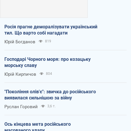
Росія прагне деморалізувати український
тил. Що варто собі нагадати
Юрій Богданов
819
Господарі Чорного моря: про козацьку
морську славу
Юрій Кирпичов
804
"Покоління олів'є": звичка до російського
виявилася сильнішою за війну
Руслан Горовий
3,6 т.
Ось кінцева мета російського
масованого удару