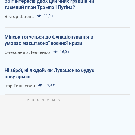
Збіг інтересів двох цинічних гравців чи
таємний план Трампа і Путіна?
Віктор Швець
11,0 т.
Мінськ готується до функціонування в
умовах масштабної воєнної кризи
Олександр Левченко
16,0 т.
Ні зброї, ні людей: як Лукашенко будує
нову армію
Ігар Тишкевич
13,8 т.