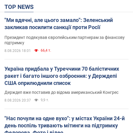
TOP NEWS
"Ми вдячні, але цього замало": Зеленський
закликав посилити санкції проти Росії
Президент подякував європейським партнерам за фінансову
підтримку
66,4 т.
8.08.2026 18:01
Україна придбала у Туреччини 70 балістичних
ракет і багато іншого озброєння: у Держдепі
США оприлюднили список
Держдеп вже поставив до відома американський Конгрес
9,9 т.
8.08.2026 20:37
"Нас почули на одне вухо": у містах України 24-й
день поспіль тривають мітинги на підтримку
Федорова. Фото і відео