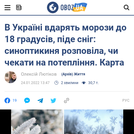
В Україні вдарять морози до
18 градусів, піде сніг:
синоптикиня розповіла, чи
чекати на потепління. Карта
Олексій Лютіков
(Архів) Життя
24.01.2022 13:47
2 хвилини
30,7 т.
19
РУС