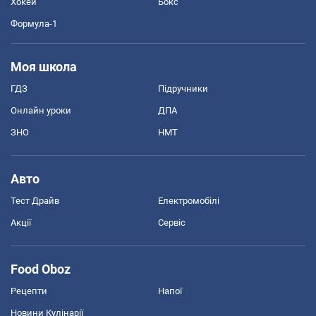
Хокей
Бокс
Формула-1
Моя школа
ГДЗ
Підручники
Онлайн уроки
ДПА
ЗНО
НМТ
Авто
Тест Драйв
Електромобілі
Акції
Сервіс
Food Oboz
Рецепти
Напої
Новини Кулінарії