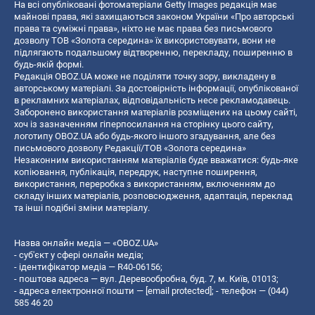
На всі опубліковані фотоматеріали Getty Images редакція має
майнові права, які захищаються законом України «Про авторські
права та суміжні права», ніхто не має права без письмового
дозволу ТОВ «Золота середина» їх використовувати, вони не
підлягають подальшому відтворенню, перекладу, поширенню в
будь-якій формі.
Редакція OBOZ.UA може не поділяти точку зору, викладену в
авторському матеріалі. За достовірність інформації, опублікованої
в рекламних матеріалах, відповідальність несе рекламодавець.
Заборонено використання матеріалів розміщених на цьому сайті,
хоч із зазначенням гіперпосилання на сторінку цього сайту,
логотипу OBOZ.UA або будь-якого іншого згадування, але без
письмового дозволу Редакції/ТОВ «Золота середина»
Незаконним використанням матеріалів буде вважатися: будь-яке
копiювання, публiкацiя, передрук, наступне поширення,
використання, переробка з використанням, включенням до
складу інших матеріалів, розповсюдження, адаптація, переклад
та інші подібні зміни матеріалу.
Назва онлайн медіа — «OBOZ.UA»
- суб'єкт у сфері онлайн медіа;
- ідентифікатор медіа — R40-06156;
- поштова адреса — вул. Деревообробна, буд. 7, м. Київ, 01013;
- адреса електронної пошти —
[email protected]
; - телефон — (044)
585 46 20