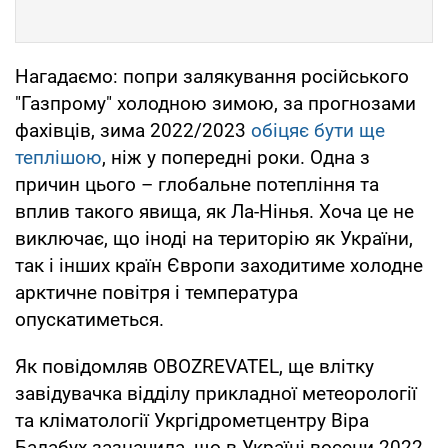
Нагадаємо: попри залякування російського
"Газпрому" холодною зимою, за прогнозами
фахівців, зима 2022/2023
обіцяє бути ще
теплішою
, ніж у попередні роки. Одна з
причин цього – глобальне потепління та
вплив такого явища, як Ла-Нінья. Хоча це не
виключає, що іноді на територію як України,
так і інших країн Європи заходитиме холодне
арктичне повітря і температура
опускатиметься.
Як повідомляв OBOZREVATEL, ще влітку
завідувачка відділу прикладної метеорології
та кліматології Укргідрометцентру Віра
Балабух зазначила, що в Україні восени-2022