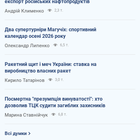
експорт російських нафтопродуктів
Андрій Клименко
2,3 т.
Два супертурніри Магучіх: спортивний
календар осені 2026 року
Олександр Липенко
6,5 т.
Ракетний щит і меч України: ставка на
виробництво власних ракет
Кирило Татарінов
3,0 т.
Посмертна "презумпція винуватості": хто
дозволив ТЦК судити загиблих захисників
Марина Ставнійчук
6,8 т.
Всі думки