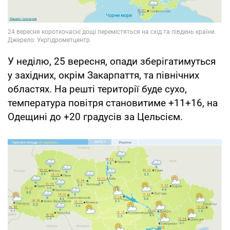
У неділю, 25 вересня, опади зберігатимуться
у західних, окрім Закарпаття, та північних
областях. На решті території буде сухо,
температура повітря становитиме +11+16, на
Одещині до +20 градусів за Цельсієм.