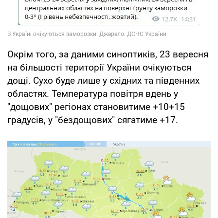
Окрім того, за даними синоптиків, 23 вересня
на більшості території України очікуються
дощі. Сухо буде лише у східних та південних
областях. Температура повітря вдень у
"дощових" регіонах становитиме +10+15
градусів, у "бездощових" сягатиме +17.