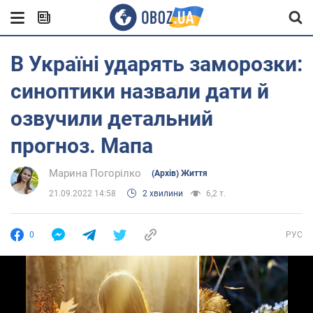
В Україні ударять заморозки:
синоптики назвали дати й
озвучили детальний
прогноз. Мапа
Марина Погорілко
(Архів) Життя
21.09.2022 14:58
2 хвилини
6,2 т.
0
РУС