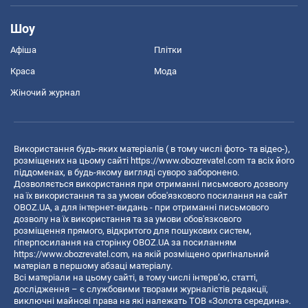
Шоу
Афіша
Плітки
Краса
Мода
Жіночий журнал
Використання будь-яких матеріалів ( в тому числі фото- та відео-),
розміщених на цьому сайті
https://www.obozrevatel.com
та всіх його
піддоменах, в будь-якому вигляді суворо заборонено.
Дозволяється використання при отриманні письмового дозволу
на їх використання та за умови обов'язкового посилання на сайт
OBOZ.UA, а для інтернет-видань - при отриманні письмового
дозволу на їх використання та за умови обов'язкового
розміщення прямого, відкритого для пошукових систем,
гіперпосилання на сторінку OBOZ.UA за посиланням
https://www.obozrevatel.com
, на якій розміщено оригінальний
матеріал в першому абзаці матеріалу.
Всі матеріали на цьому сайті, в тому числі інтерв’ю, статті,
дослідження – є службовими творами журналістів редакції,
виключні майнові права на які належать ТОВ «Золота середина».