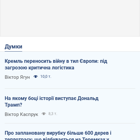
Думки
Кремль переносить війну в тил Європи: під
загрозою критична логістика
Віктор Ягун
10,0 т.
На якому боці історії виступає Дональд
Трамп?
Віктор Каспрук
8,3 т.
Про заплановану вирубку більше 600 дерев і
теплотрасу: що відбувається на Теремках у