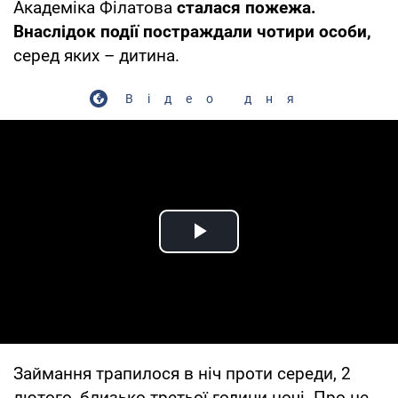
Академіка Філатова
сталася пожежа.
Внаслідок події постраждали чотири особи,
серед яких – дитина.
Відео дня
Play Video
Займання трапилося в ніч проти середи, 2
лютого, близько третьої години ночі. Про це