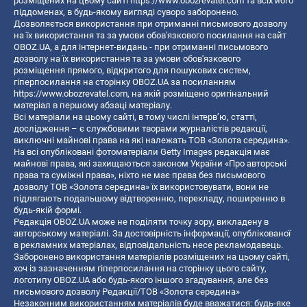
розміщених на цьому сайті
https://www.obozrevatel.com
та всіх його
піддоменах, в будь-якому вигляді суворо заборонено.
Дозволяється використання при отриманні письмового дозволу
на їх використання та за умови обов'язкового посилання на сайт
OBOZ.UA, а для інтернет-видань - при отриманні письмового
дозволу на їх використання та за умови обов'язкового
розміщення прямого, відкритого для пошукових систем,
гіперпосилання на сторінку OBOZ.UA за посиланням
https://www.obozrevatel.com
, на якій розміщено оригінальний
матеріал в першому абзаці матеріалу.
Всі матеріали на цьому сайті, в тому числі інтерв’ю, статті,
дослідження – є службовими творами журналістів редакції,
виключні майнові права на які належать ТОВ «Золота середина».
На всі опубліковані фотоматеріали Getty Images редакція має
майнові права, які захищаються законом України «Про авторські
права та суміжні права», ніхто не має права без письмового
дозволу ТОВ «Золота середина» їх використовувати, вони не
підлягають подальшому відтворенню, перекладу, поширенню в
будь-якій формі.
Редакція OBOZ.UA може не поділяти точку зору, викладену в
авторському матеріалі. За достовірність інформації, опублікованої
в рекламних матеріалах, відповідальність несе рекламодавець.
Заборонено використання матеріалів розміщених на цьому сайті,
хоч із зазначенням гіперпосилання на сторінку цього сайту,
логотипу OBOZ.UA або будь-якого іншого згадування, але без
письмового дозволу Редакції/ТОВ «Золота середина»
Незаконним використанням матеріалів буде вважатися: будь-яке