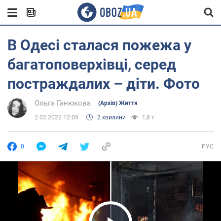
В Одесі сталася пожежа у
багатоповерхівці, серед
постраждалих – діти. Фото
Ольга Ганюкова
(Архів) Життя
2.02.2022 12:05
2 хвилини
1,8 т.
0
РУС