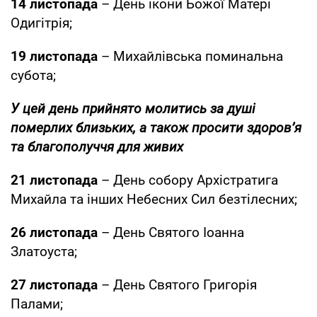
14 листопада
– День ікони Божої Матері
Одигітрія;
19 листопада
– Михайлівська поминальна
субота;
У цей день прийнято молитись за душі
померлих близьких, а також просити здоров’я
та благополуччя для живих
21 листопада
– День собору Архістратига
Михайла та інших Небесних Сил безтілесних;
26 листопада
– День Святого Іоанна
Златоуста;
27 листопада
– День Святого Григорія
Палами;