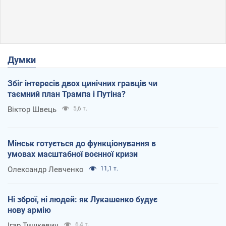
Думки
Збіг інтересів двох цинічних гравців чи
таємний план Трампа і Путіна?
Віктор Швець
5,6 т.
Мінськ готується до функціонування в
умовах масштабної воєнної кризи
Олександр Левченко
11,1 т.
Ні зброї, ні людей: як Лукашенко будує
нову армію
Ігар Тишкевич
6,4 т.