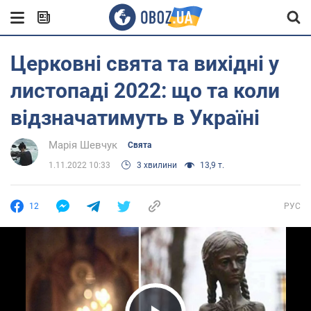
Церковні свята та вихідні у
листопаді 2022: що та коли
відзначатимуть в Україні
Марія Шевчук
Свята
1.11.2022 10:33
3 хвилини
13,9 т.
12
РУС