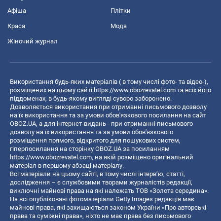
Афіша
Плітки
Краса
Мода
Жіночий журнал
Використання будь-яких матеріалів ( в тому числі фото- та відео-),
розміщених на цьому сайті
https://www.obozrevatel.com
та всіх його
піддоменах, в будь-якому вигляді суворо заборонено.
Дозволяється використання при отриманні письмового дозволу
на їх використання та за умови обов'язкового посилання на сайт
OBOZ.UA, а для інтернет-видань - при отриманні письмового
дозволу на їх використання та за умови обов'язкового
розміщення прямого, відкритого для пошукових систем,
гіперпосилання на сторінку OBOZ.UA за посиланням
https://www.obozrevatel.com
, на якій розміщено оригінальний
матеріал в першому абзаці матеріалу.
Всі матеріали на цьому сайті, в тому числі інтерв’ю, статті,
дослідження – є службовими творами журналістів редакції,
виключні майнові права на які належать ТОВ «Золота середина».
На всі опубліковані фотоматеріали Getty Images редакція має
майнові права, які захищаються законом України «Про авторські
права та суміжні права», ніхто не має права без письмового