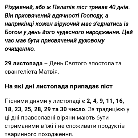
Різдвяний, або ж Пилипів піст триває 40 днів.
Він присвячений вдячності Господу, а
наприкінці кожен віруючий має з’єднатись із
Богом у день його чудесного народження. Цей
час має бути присвячений духовому
очищенню.
29 листопада
– День Святого апостола та
євангеліста Матвія.
На які дні листопада припадає піст
Пісними днями у листопаді є
2, 4, 9, 11, 16,
18, 23, 25, 28, 29 та 30 число
. За традицією у
ці дні православні віряни мають бути
стриманими в їжі і не споживати продуктів
тваринного походження.