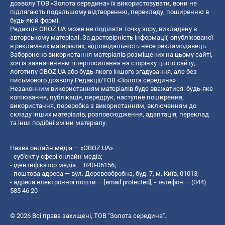
дозволу ТОВ «Золота середина» їх використовувати, вони не
підлягають подальшому відтворенню, перекладу, поширенню в
будь-якій формі.
Редакція OBOZ.UA може не поділяти точку зору, викладену в
авторському матеріалі. За достовірність інформації, опублікованої
в рекламних матеріалах, відповідальність несе рекламодавець.
Заборонено використання матеріалів розміщених на цьому сайті,
хоч із зазначенням гіперпосилання на сторінку цього сайту,
логотипу OBOZ.UA або будь-якого іншого згадування, але без
письмового дозволу Редакції/ТОВ «Золота середина»
Незаконним використанням матеріалів буде вважатися: будь-яке
копiювання, публiкацiя, передрук, наступне поширення,
використання, переробка з використанням, включенням до
складу інших матеріалів, розповсюдження, адаптація, переклад
та інші подібні зміни матеріалу.
Назва онлайн медіа — «OBOZ.UA»
- суб'єкт у сфері онлайн медіа;
- ідентифікатор медіа — R40-06156;
- поштова адреса — вул. Деревообробна, буд. 7, м. Київ, 01013;
- адреса електронної пошти —
[email protected]
; - телефон — (044)
585 46 20
© 2026 Всі права захищені, ТОВ "Золота середина".