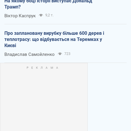
На якому боці історії виступає Дональд
Трамп?
Віктор Каспрук
9,2 т.
Про заплановану вирубку більше 600 дерев і
теплотрасу: що відбувається на Теремках у
Києві
Владислав Самойленко
723