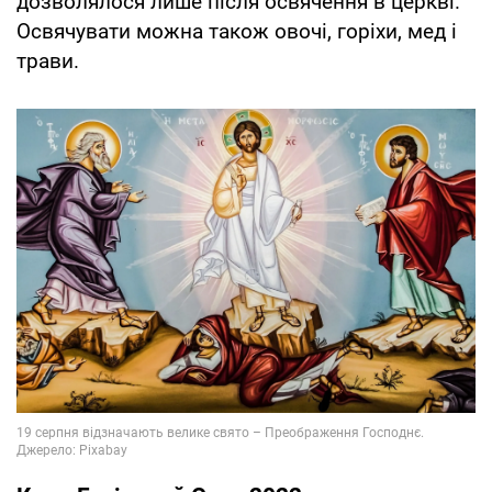
дозволялося лише після освячення в церкві.
Освячувати можна також овочі, горіхи, мед і
трави.