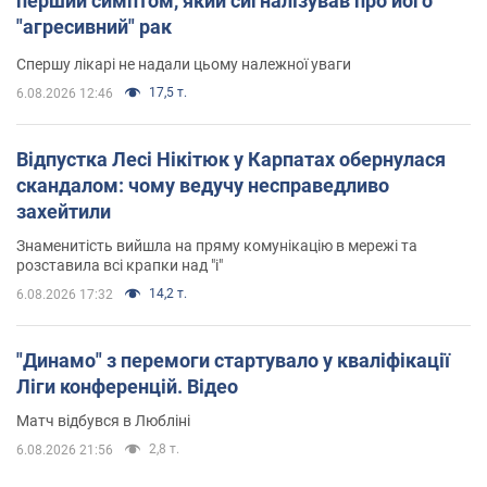
перший симптом, який сигналізував про його
"агресивний" рак
Спершу лікарі не надали цьому належної уваги
17,5 т.
6.08.2026 12:46
Відпустка Лесі Нікітюк у Карпатах обернулася
скандалом: чому ведучу несправедливо
захейтили
Знаменитість вийшла на пряму комунікацію в мережі та
розставила всі крапки над "і"
14,2 т.
6.08.2026 17:32
"Динамо" з перемоги стартувало у кваліфікації
Ліги конференцій. Відео
Матч відбувся в Любліні
2,8 т.
6.08.2026 21:56