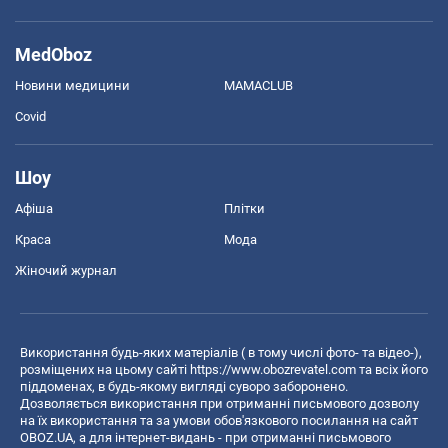
MedOboz
Новини медицини
MAMACLUB
Covid
Шоу
Афіша
Плітки
Краса
Мода
Жіночий журнал
Використання будь-яких матеріалів ( в тому числі фото- та відео-),
розміщених на цьому сайті
https://www.obozrevatel.com
та всіх його
піддоменах, в будь-якому вигляді суворо заборонено.
Дозволяється використання при отриманні письмового дозволу
на їх використання та за умови обов'язкового посилання на сайт
OBOZ.UA, а для інтернет-видань - при отриманні письмового