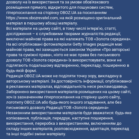
дозволу на їх використання та за умови обов'язкового
розміщення прямого, відкритого для пошукових систем,
гіперпосилання на сторінку OBOZ.UA за посиланням
https://www.obozrevatel.com
, на якій розміщено оригінальний
матеріал в першому абзаці матеріалу.
Всі матеріали на цьому сайті, в тому числі інтерв’ю, статті,
дослідження – є службовими творами журналістів редакції,
виключні майнові права на які належать ТОВ «Золота середина».
На всі опубліковані фотоматеріали Getty Images редакція має
майнові права, які захищаються законом України «Про авторські
права та суміжні права», ніхто не має права без письмового
дозволу ТОВ «Золота середина» їх використовувати, вони не
підлягають подальшому відтворенню, перекладу, поширенню в
будь-якій формі.
Редакція OBOZ.UA може не поділяти точку зору, викладену в
авторському матеріалі. За достовірність інформації, опублікованої
в рекламних матеріалах, відповідальність несе рекламодавець.
Заборонено використання матеріалів розміщених на цьому сайті,
хоч із зазначенням гіперпосилання на сторінку цього сайту,
логотипу OBOZ.UA або будь-якого іншого згадування, але без
письмового дозволу Редакції/ТОВ «Золота середина»
Незаконним використанням матеріалів буде вважатися: будь-яке
копiювання, публiкацiя, передрук, наступне поширення,
використання, переробка з використанням, включенням до
складу інших матеріалів, розповсюдження, адаптація, переклад
та інші подібні зміни матеріалу.