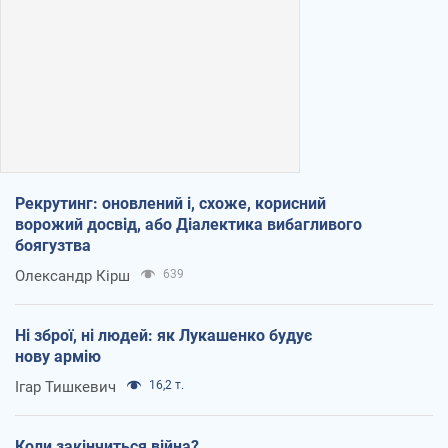
Рекрутинг: оновлений і, схоже, корисний
ворожий досвід, або Діалектика вибагливого
боягузтва
Олександр Кірш
639
Ні зброї, ні людей: як Лукашенко будує
нову армію
Ігар Тишкевич
16,2 т.
Коли закінчиться війна?