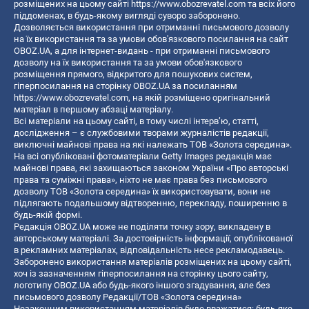
розміщених на цьому сайті
https://www.obozrevatel.com
та всіх його
піддоменах, в будь-якому вигляді суворо заборонено.
Дозволяється використання при отриманні письмового дозволу
на їх використання та за умови обов'язкового посилання на сайт
OBOZ.UA, а для інтернет-видань - при отриманні письмового
дозволу на їх використання та за умови обов'язкового
розміщення прямого, відкритого для пошукових систем,
гіперпосилання на сторінку OBOZ.UA за посиланням
https://www.obozrevatel.com
, на якій розміщено оригінальний
матеріал в першому абзаці матеріалу.
Всі матеріали на цьому сайті, в тому числі інтерв’ю, статті,
дослідження – є службовими творами журналістів редакції,
виключні майнові права на які належать ТОВ «Золота середина».
На всі опубліковані фотоматеріали Getty Images редакція має
майнові права, які захищаються законом України «Про авторські
права та суміжні права», ніхто не має права без письмового
дозволу ТОВ «Золота середина» їх використовувати, вони не
підлягають подальшому відтворенню, перекладу, поширенню в
будь-якій формі.
Редакція OBOZ.UA може не поділяти точку зору, викладену в
авторському матеріалі. За достовірність інформації, опублікованої
в рекламних матеріалах, відповідальність несе рекламодавець.
Заборонено використання матеріалів розміщених на цьому сайті,
хоч із зазначенням гіперпосилання на сторінку цього сайту,
логотипу OBOZ.UA або будь-якого іншого згадування, але без
письмового дозволу Редакції/ТОВ «Золота середина»
Незаконним використанням матеріалів буде вважатися: будь-яке