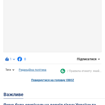
1
0
Підписатися
Теги
Редакційна політика
Правила етикету: який...
Повернутися на головну OBOZ
Важливе
Якою була оригінальна версія гімну України та