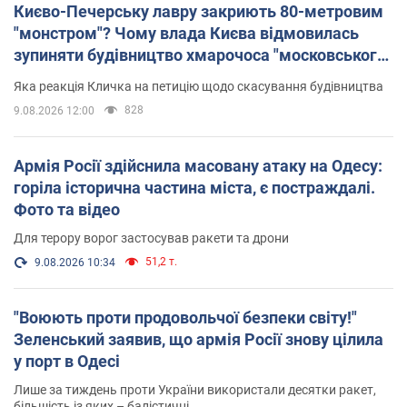
Києво-Печерську лавру закриють 80-метровим
"монстром"? Чому влада Києва відмовилась
зупиняти будівництво хмарочоса "московського
вірянина"
Яка реакція Кличка на петицію щодо скасування будівництва
828
9.08.2026 12:00
Армія Росії здійснила масовану атаку на Одесу:
горіла історична частина міста, є постраждалі.
Фото та відео
Для терору ворог застосував ракети та дрони
51,2 т.
9.08.2026 10:34
"Воюють проти продовольчої безпеки світу!"
Зеленський заявив, що армія Росії знову цілила
у порт в Одесі
Лише за тиждень проти України використали десятки ракет,
більшість із яких – балістичні