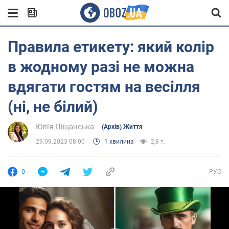
Правила етикету: який колір
в жодному разі не можна
вдягати гостям на весілля
(ні, не білий)
Юлія Піщанська
(Архів) Життя
29.09.2023 08:00
1 хвилина
2,8 т.
0
РУС