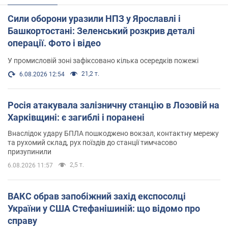
Сили оборони уразили НПЗ у Ярославлі і
Башкортостані: Зеленський розкрив деталі
операції. Фото і відео
У промисловій зоні зафіксовано кілька осередків пожежі
21,2 т.
6.08.2026 12:54
Росія атакувала залізничну станцію в Лозовій на
Харківщині: є загиблі і поранені
Внаслідок удару БПЛА пошкоджено вокзал, контактну мережу
та рухомий склад, рух поїздів до станції тимчасово
призупинили
2,5 т.
6.08.2026 11:57
ВАКС обрав запобіжний захід експосолці
України у США Стефанішиній: що відомо про
справу