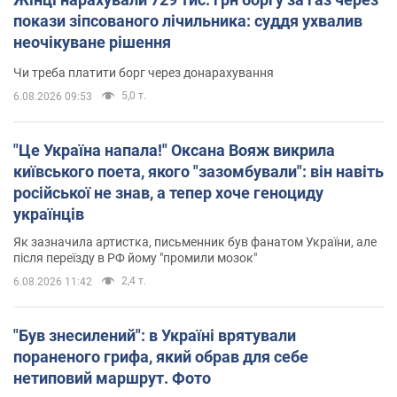
покази зіпсованого лічильника: суддя ухвалив
неочікуване рішення
Чи треба платити борг через донарахування
5,0 т.
6.08.2026 09:53
"Це Україна напала!" Оксана Вояж викрила
київського поета, якого "зазомбували": він навіть
російської не знав, а тепер хоче геноциду
українців
Як зазначила артистка, письменник був фанатом України, але
після переїзду в РФ йому "промили мозок"
2,4 т.
6.08.2026 11:42
"Був знесилений": в Україні врятували
пораненого грифа, який обрав для себе
нетиповий маршрут. Фото