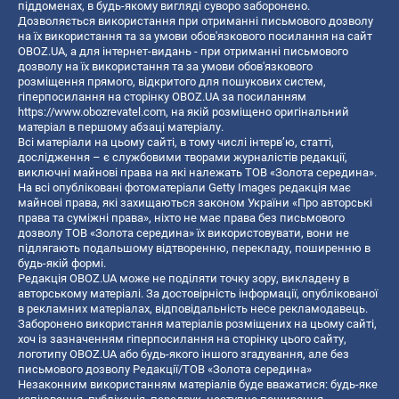
піддоменах, в будь-якому вигляді суворо заборонено.
Дозволяється використання при отриманні письмового дозволу
на їх використання та за умови обов'язкового посилання на сайт
OBOZ.UA, а для інтернет-видань - при отриманні письмового
дозволу на їх використання та за умови обов'язкового
розміщення прямого, відкритого для пошукових систем,
гіперпосилання на сторінку OBOZ.UA за посиланням
https://www.obozrevatel.com
, на якій розміщено оригінальний
матеріал в першому абзаці матеріалу.
Всі матеріали на цьому сайті, в тому числі інтерв’ю, статті,
дослідження – є службовими творами журналістів редакції,
виключні майнові права на які належать ТОВ «Золота середина».
На всі опубліковані фотоматеріали Getty Images редакція має
майнові права, які захищаються законом України «Про авторські
права та суміжні права», ніхто не має права без письмового
дозволу ТОВ «Золота середина» їх використовувати, вони не
підлягають подальшому відтворенню, перекладу, поширенню в
будь-якій формі.
Редакція OBOZ.UA може не поділяти точку зору, викладену в
авторському матеріалі. За достовірність інформації, опублікованої
в рекламних матеріалах, відповідальність несе рекламодавець.
Заборонено використання матеріалів розміщених на цьому сайті,
хоч із зазначенням гіперпосилання на сторінку цього сайту,
логотипу OBOZ.UA або будь-якого іншого згадування, але без
письмового дозволу Редакції/ТОВ «Золота середина»
Незаконним використанням матеріалів буде вважатися: будь-яке