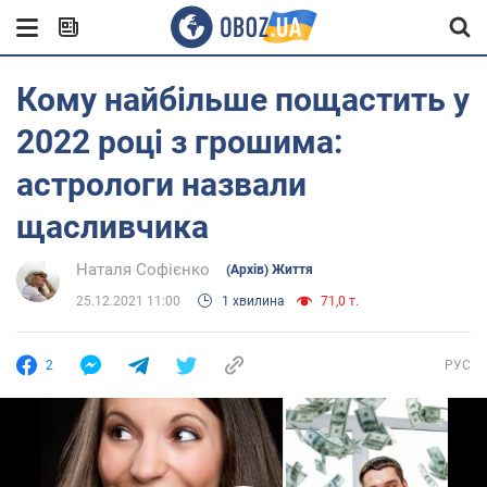
Кому найбільше пощастить у
2022 році з грошима:
астрологи назвали
щасливчика
Наталя Софієнко
(Архів) Життя
25.12.2021 11:00
1 хвилина
71,0 т.
2
РУС