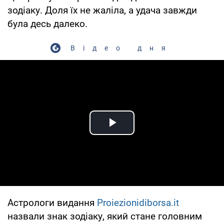
зодіаку. Доля їх не жаліла, а удача завжди
була десь далеко.
Відео дня
Play Video
Астрологи видання
Рroiezionidiborsa.it
назвали знак зодіаку, який стане головним