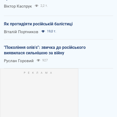
Віктор Каспрук
2,2 т.
Як протидіяти російській балістиці
Віталій Портников
19,0 т.
"Покоління олів'є": звичка до російського
виявилася сильнішою за війну
Руслан Горовий
927