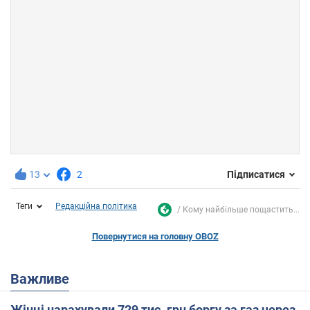
13
2
Підписатися
Теги
Редакційна політика
Кому найбільше пощастить...
Повернутися на головну OBOZ
Важливе
Жінці нарахували 729 тис. грн боргу за газ через