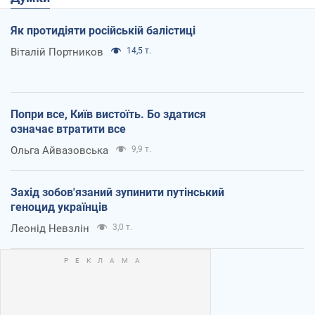
Як протидіяти російській балістиці
Віталій Портников
14,5 т.
Попри все, Київ вистоїть. Бо здатися
означає втратити все
Ольга Айвазовська
9,9 т.
Захід зобов'язаний зупинити путінський
геноцид українців
Леонід Невзлін
3,0 т.