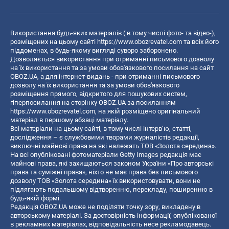
Використання будь-яких матеріалів ( в тому числі фото- та відео-),
розміщених на цьому сайті
https://www.obozrevatel.com
та всіх його
піддоменах, в будь-якому вигляді суворо заборонено.
Дозволяється використання при отриманні письмового дозволу
на їх використання та за умови обов'язкового посилання на сайт
OBOZ.UA, а для інтернет-видань - при отриманні письмового
дозволу на їх використання та за умови обов'язкового
розміщення прямого, відкритого для пошукових систем,
гіперпосилання на сторінку OBOZ.UA за посиланням
https://www.obozrevatel.com
, на якій розміщено оригінальний
матеріал в першому абзаці матеріалу.
Всі матеріали на цьому сайті, в тому числі інтерв’ю, статті,
дослідження – є службовими творами журналістів редакції,
виключні майнові права на які належать ТОВ «Золота середина».
На всі опубліковані фотоматеріали Getty Images редакція має
майнові права, які захищаються законом України «Про авторські
права та суміжні права», ніхто не має права без письмового
дозволу ТОВ «Золота середина» їх використовувати, вони не
підлягають подальшому відтворенню, перекладу, поширенню в
будь-якій формі.
Редакція OBOZ.UA може не поділяти точку зору, викладену в
авторському матеріалі. За достовірність інформації, опублікованої
в рекламних матеріалах, відповідальність несе рекламодавець.