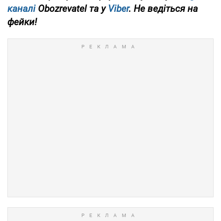
каналі
Obozrevatel та у
Viber
. Не ведіться на
фейки!