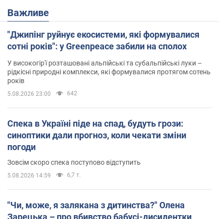
Важливе
"Джипінг руйнує екосистеми, які формувалися
сотні років": у Greenpeace забили на сполох
У високогір'ї розташовані альпійські та субальпійські луки –
рідкісні природні комплекси, які формувалися протягом сотень
років
642
5.08.2026 23:00
Спека в Україні піде на спад, будуть грози:
синоптики дали прогноз, коли чекати зміни
погоди
Зовсім скоро спека поступово відступить
6,7 т.
5.08.2026 14:59
"Чи, може, я залякана з дитинства?" Олена
Зарецька – про вбивство бабусі-дисидентки