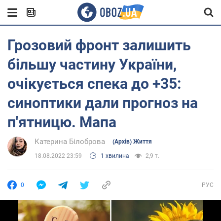
Грозовий фронт залишить
більшу частину України,
очікується спека до +35:
синоптики дали прогноз на
п'ятницю. Мапа
Катерина Білоброва
(Архів) Життя
18.08.2022 23:59
1 хвилина
2,9 т.
0
РУС