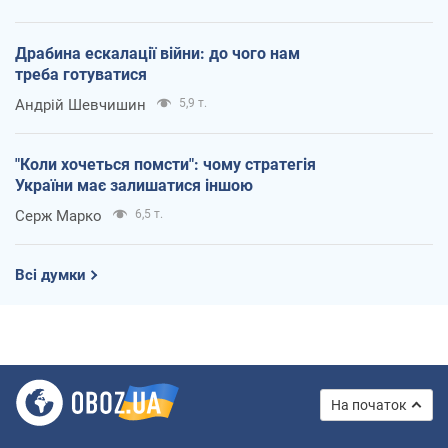
Драбина ескалації війни: до чого нам
треба готуватися
Андрій Шевчишин
5,9 т.
"Коли хочеться помсти": чому стратегія
України має залишатися іншою
Серж Марко
6,5 т.
Всі думки
На початок