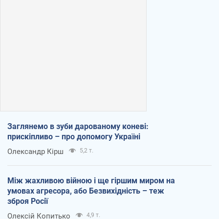
Заглянемо в зуби дарованому коневі:
прискіпливо – про допомогу Україні
Олександр Кірш
5,2 т.
Між жахливою війною і ще гіршим миром на
умовах агресора, або Безвихідність – теж
зброя Росії
Олексій Копитько
4,9 т.