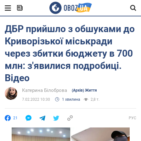
ДБР прийшло з обшуками до
Криворізької міськради
через збитки бюджету в 700
млн: з'явилися подробиці.
Відео
Катерина Білоброва
(Архів) Життя
7.02.2022 10:30
1 хвилина
2,8 т.
21
РУС