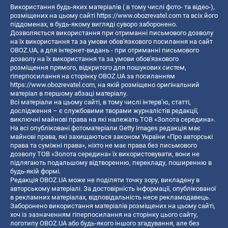
Використання будь-яких матеріалів ( в тому числі фото- та відео-),
розміщених на цьому сайті
https://www.obozrevatel.com
та всіх його
піддоменах, в будь-якому вигляді суворо заборонено.
Дозволяється використання при отриманні письмового дозволу
на їх використання та за умови обов'язкового посилання на сайт
OBOZ.UA, а для інтернет-видань - при отриманні письмового
дозволу на їх використання та за умови обов'язкового
розміщення прямого, відкритого для пошукових систем,
гіперпосилання на сторінку OBOZ.UA за посиланням
https://www.obozrevatel.com
, на якій розміщено оригінальний
матеріал в першому абзаці матеріалу.
Всі матеріали на цьому сайті, в тому числі інтерв’ю, статті,
дослідження – є службовими творами журналістів редакції,
виключні майнові права на які належать ТОВ «Золота середина».
На всі опубліковані фотоматеріали Getty Images редакція має
майнові права, які захищаються законом України «Про авторські
права та суміжні права», ніхто не має права без письмового
дозволу ТОВ «Золота середина» їх використовувати, вони не
підлягають подальшому відтворенню, перекладу, поширенню в
будь-якій формі.
Редакція OBOZ.UA може не поділяти точку зору, викладену в
авторському матеріалі. За достовірність інформації, опублікованої
в рекламних матеріалах, відповідальність несе рекламодавець.
Заборонено використання матеріалів розміщених на цьому сайті,
хоч із зазначенням гіперпосилання на сторінку цього сайту,
логотипу OBOZ.UA або будь-якого іншого згадування, але без