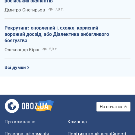
російських окупантів
Дмитро Снєгирьов
7,0 т.
Рекрутинг: оновлений і, схоже, корисний
ворожий досвід, або Діалектика вибагливого
боягузтва
Олександр Кірш
5,9 т.
Всі думки
На початок
Про компанію
Команда
Правова інформація
Політика конфіденційності