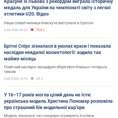
Красуня зі Львова з рекордом виграла історичну
медаль для України на чемпіонаті світу з легкої
атлетики U20. Відео
Наша співвітчизниця блискуче виступила в Орегоні
72,4 т.
9.08.2026 09:32
Брітні Спірс зізналася в уколах краси і показала
наслідки невдалої косметології: ходила так
майже місяць
Помітний наслідок процедури зберігався близько чотирьох
тижнів
3,8 т.
9.08.2026 13:19
У 16–17 років могла цілий день не їсти:
українська модель Христина Пономар розповіла
про страшний бік модельної кар’єри
Модель зізналася, які гонорари отримують її колеги