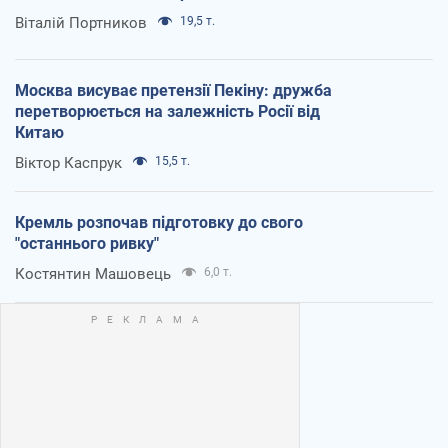
Віталій Портников
19,5 т.
Москва висуває претензії Пекіну: дружба
перетворюється на залежність Росії від
Китаю
Віктор Каспрук
15,5 т.
Кремль розпочав підготовку до свого
"останнього ривку"
Костянтин Машовець
6,0 т.