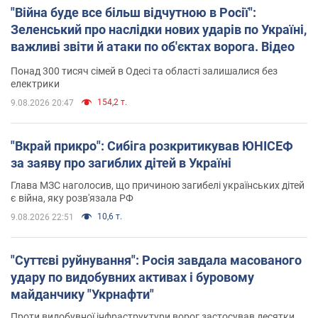
"Війна буде все більш відчутною в Росії":
Зеленський про наслідки нових ударів по Україні,
важливі звіти й атаки по об'єктах ворога. Відео
Понад 300 тисяч сімей в Одесі та області залишалися без
електрики
154,2 т.
9.08.2026 20:47
"Вкрай прикро": Сибіга розкритикував ЮНІСЕФ
за заяву про загиблих дітей в Україні
Глава МЗС наголосив, що причиною загибелі українських дітей
є війна, яку розв'язала РФ
10,6 т.
9.08.2026 22:51
"Суттєві руйнування": Росія завдала масованого
удару по видобувних активах і буровому
майданчику "Укрнафти"
Проти видобувної інфраструктури ворог застосував десятки