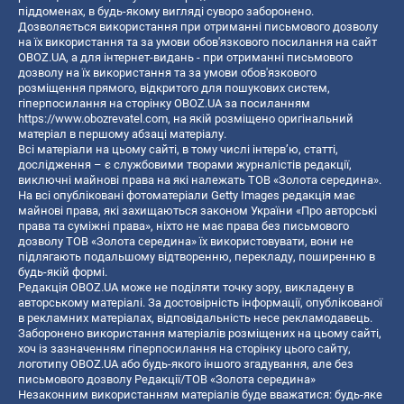
піддоменах, в будь-якому вигляді суворо заборонено.
Дозволяється використання при отриманні письмового дозволу
на їх використання та за умови обов'язкового посилання на сайт
OBOZ.UA, а для інтернет-видань - при отриманні письмового
дозволу на їх використання та за умови обов'язкового
розміщення прямого, відкритого для пошукових систем,
гіперпосилання на сторінку OBOZ.UA за посиланням
https://www.obozrevatel.com
, на якій розміщено оригінальний
матеріал в першому абзаці матеріалу.
Всі матеріали на цьому сайті, в тому числі інтерв’ю, статті,
дослідження – є службовими творами журналістів редакції,
виключні майнові права на які належать ТОВ «Золота середина».
На всі опубліковані фотоматеріали Getty Images редакція має
майнові права, які захищаються законом України «Про авторські
права та суміжні права», ніхто не має права без письмового
дозволу ТОВ «Золота середина» їх використовувати, вони не
підлягають подальшому відтворенню, перекладу, поширенню в
будь-якій формі.
Редакція OBOZ.UA може не поділяти точку зору, викладену в
авторському матеріалі. За достовірність інформації, опублікованої
в рекламних матеріалах, відповідальність несе рекламодавець.
Заборонено використання матеріалів розміщених на цьому сайті,
хоч із зазначенням гіперпосилання на сторінку цього сайту,
логотипу OBOZ.UA або будь-якого іншого згадування, але без
письмового дозволу Редакції/ТОВ «Золота середина»
Незаконним використанням матеріалів буде вважатися: будь-яке