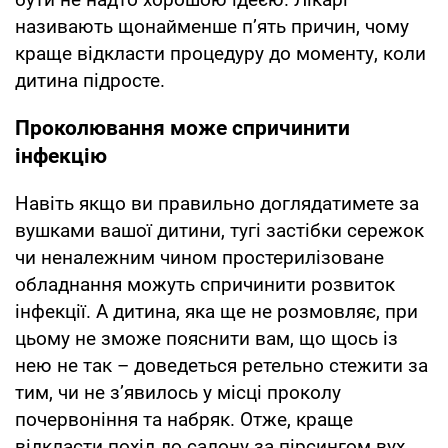
називають щонайменше п’ять причин, чому
краще відкласти процедуру до моменту, коли
дитина підросте.
Проколювання може спричинити
інфекцію
Навіть якщо ви правильно доглядатимете за
вушками вашої дитини, тугі застібки сережок
чи неналежним чином простерилізоване
обладнання можуть спричинити розвиток
інфекції. А дитина, яка ще не розмовляє, при
цьому не зможе пояснити вам, що щось із
нею не так – доведеться ретельно стежити за
тим, чи не з’явилось у місці проколу
почервоніння та набряк. Отже, краще
відкласти похід до салону за пірсингом вух