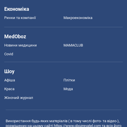
Економіка
Ринки та компанії
Макроекономіка
MedOboz
Новини медицини
MAMACLUB
Covid
Шоу
Афіша
Плітки
Краса
Мода
Жіночий журнал
Використання будь-яких матеріалів ( в тому числі фото- та відео-),
розміщених на цьому сайті
https://www.obozrevatel.com
та всіх його