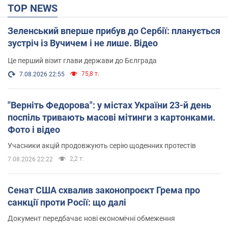
TOP NEWS
Зеленський вперше прибув до Сербії: планується
зустріч із Вучичем і не лише. Відео
Це перший візит глави держави до Бєлграда
75,8 т.
7.08.2026 22:55
"Верніть Федорова": у містах України 23-й день
поспіль тривають масові мітинги з картонками.
Фото і відео
Учасники акцій продовжують серію щоденних протестів
2,2 т.
7.08.2026 22:22
Сенат США схвалив законопроєкт Грема про
санкції проти Росії: що далі
Документ передбачає нові економічні обмеження