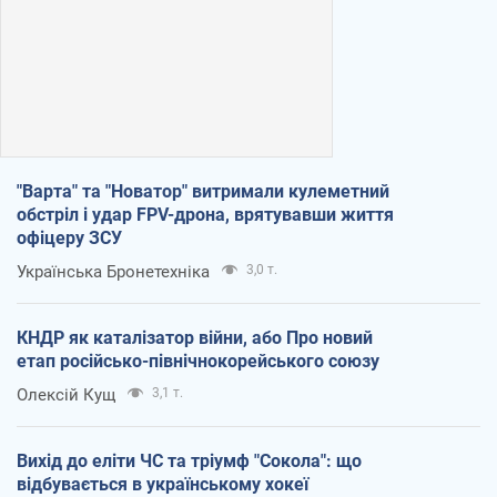
"Варта" та "Новатор" витримали кулеметний
обстріл і удар FPV-дрона, врятувавши життя
офіцеру ЗСУ
Українська Бронетехніка
3,0 т.
КНДР як каталізатор війни, або Про новий
етап російсько-північнокорейського союзу
Олексій Кущ
3,1 т.
Вихід до еліти ЧС та тріумф "Сокола": що
відбувається в українському хокеї