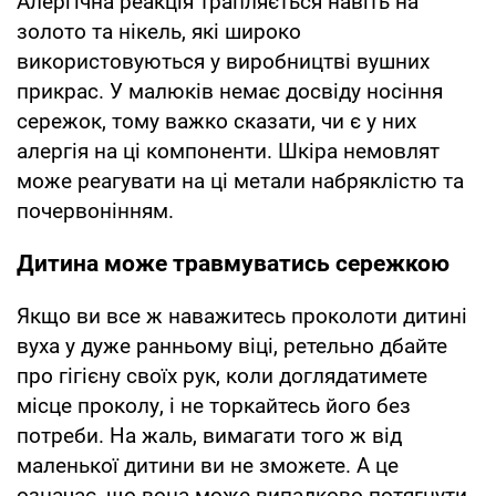
Алергічна реакція трапляється навіть на
золото та нікель, які широко
використовуються у виробництві вушних
прикрас. У малюків немає досвіду носіння
сережок, тому важко сказати, чи є у них
алергія на ці компоненти. Шкіра немовлят
може реагувати на ці метали набряклістю та
почервонінням.
Дитина може травмуватись сережкою
Якщо ви все ж наважитесь проколоти дитині
вуха у дуже ранньому віці, ретельно дбайте
про гігієну своїх рук, коли доглядатимете
місце проколу, і не торкайтесь його без
потреби. На жаль, вимагати того ж від
маленької дитини ви не зможете. А це
означає, що вона може випадково потягнути