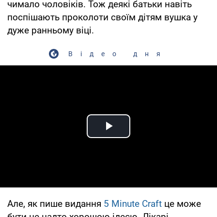
чимало чоловіків. Тож деякі батьки навіть
поспішають проколоти своїм дітям вушка у
дуже ранньому віці.
Відео дня
Play Video
Але, як пише видання
5 Minute Craft
це може
бути не надто хорошою ідеєю. Лікарі