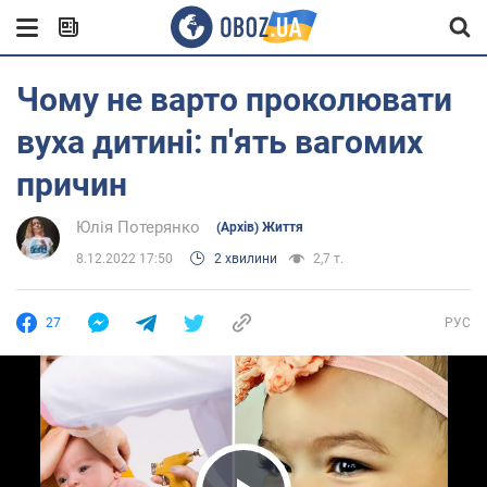
Чому не варто проколювати
вуха дитині: п'ять вагомих
причин
Юлія Потерянко
(Архів) Життя
8.12.2022 17:50
2 хвилини
2,7 т.
27
РУС