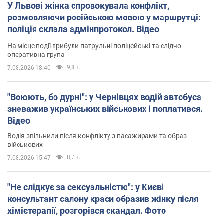
У Львові жінка спровокувала конфлікт,
розмовляючи російською мовою у маршрутці:
поліція склала адмінпротокол. Відео
На місце події прибули патрульні поліцейські та слідчо-
оперативна група
9,8 т.
7.08.2026 18:40
"Воюють, бо дурні": у Чернівцях водій автобуса
зневажив українських військових і поплатився.
Відео
Водія звільнили після конфлікту з пасажирами та образ
військових
8,7 т.
7.08.2026 15:47
"Не слідкує за сексуальністю": у Києві
консультант салону краси образив жінку після
хімієтерапії, розгорівся скандал. Фото