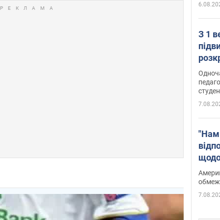
6.08.20
З 1 
підв
розк
Одноч
педаго
студен
7.08.20
"Нам
відп
щодо
Patri
Америк
обмеж
7.08.20