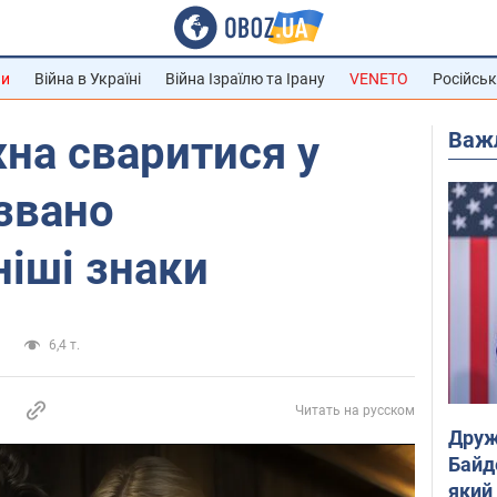
ни
Війна в Україні
Війна Ізраїлю та Ірану
VENETO
Російськ
Важ
на сваритися у
азвано
іші знаки
и
6,4 т.
Читать на русском
Друж
Байд
який