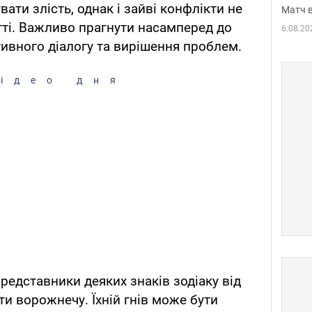
ати злість, однак і зайві конфлікти не
Матч в
тті. Важливо прагнути насамперед до
6.08.20
ивного діалогу та вирішення проблем.
ідео дня
представники деяких знаків зодіаку від
и ворожнечу. Їхній гнів може бути