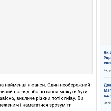
Як 
Укр
екс
наф
Андр
на найменші нюанси. Один необережний
Два
Маг
льний погляд або зітхання можуть бути
кал
вісно, викличе різкий потік гніву. Ви
Олек
теженим і намагатися зрозуміти