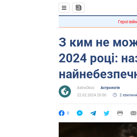
Герої вій
З ким не мож
2024 році: н
найнебезпечн
AstroOboz
Астрологія
22.02.2024 20:00
2 хвилин
0