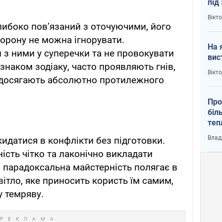
під
кри
Вікт
глибоко пов’язаний з оточуючими, його
торону не можна ігнорувати.
На 
 з ними у суперечки та не провокувати
вис
 знаком зодіаку, часто проявляють гнів,
Вікт
 досягають абсолютно протилежного
Про
біл
теп
від
Влад
кидатися в конфлікти без підготовки.
у К
сть чітко та лаконічно викладати
я парадоксальна майстерність полягає в
ітло, яке приносить користь їм самим,
 темряву.