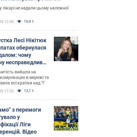
есивний" рак
 лікарі не надали цьому належної
16,4 т.
26 12:46
устка Лесі Нікітюк
рпатах обернулася
далом: чому
чу несправедливо
йтили
нитість вийшла на
комунікацію в мережі та
вила всі крапки над "і"
13,1 т.
26 17:32
амо" з перемоги
тувало у
фікації Ліги
еренцій. Відео