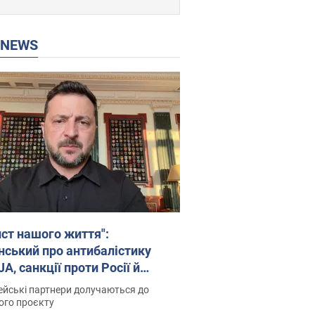
P NEWS
ист нашого життя":
нський про антибалістику
A, санкції проти Росії й
имку аграріїв. Відео
йські партнери долучаються до
ого проєкту