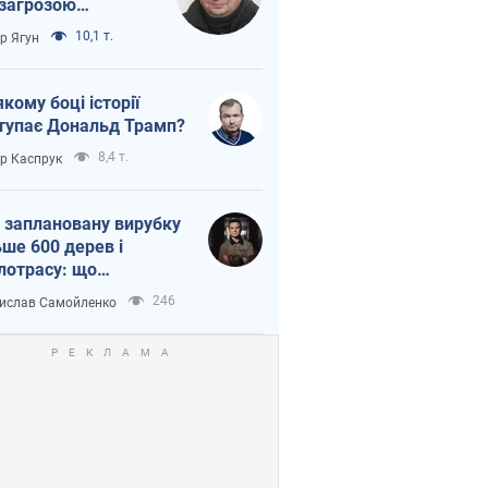
 загрозою
тична логістика
10,1 т.
ор Ягун
якому боці історії
тупає Дональд Трамп?
8,4 т.
ор Каспрук
 заплановану вирубку
ьше 600 дерев і
лотрасу: що
бувається на Теремках
246
ислав Самойленко
иєві