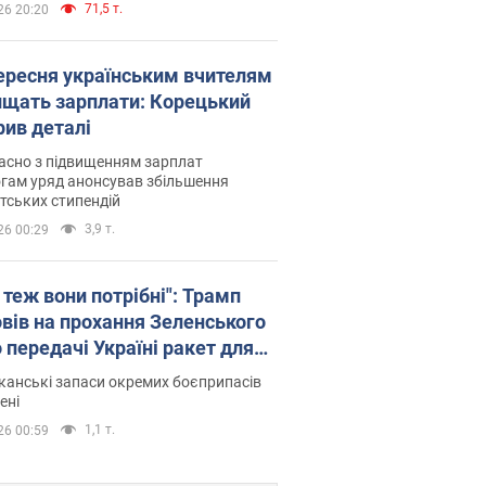
71,5 т.
26 20:20
вересня українським вчителям
ищать зарплати: Корецький
рив деталі
асно з підвищенням зарплат
гам уряд анонсував збільшення
тських стипендій
3,9 т.
26 00:29
 теж вони потрібні": Трамп
овів на прохання Зеленського
 передачі Україні ракет для
ot
анські запаси окремих боєприпасів
ені
1,1 т.
26 00:59