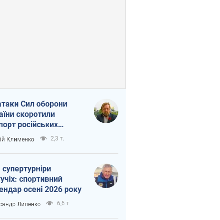
атаки Сил оборони
аїни скоротили
порт російських
топродуктів
2,3 т.
ій Клименко
 супертурніри
учіх: спортивний
ендар осені 2026 року
6,6 т.
сандр Липенко