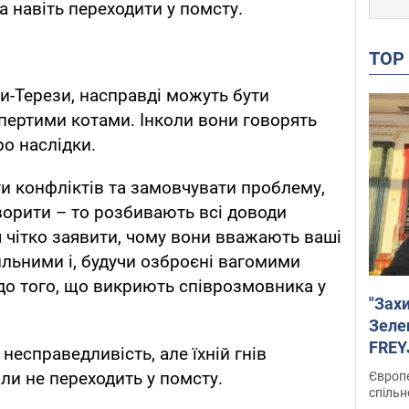
 навіть переходити у помсту.
TO
ки-Терези, насправді можуть бути
пертими котами. Інколи вони говорять
ро наслідки.
и конфліктів та замовчувати проблему,
орити – то розбивають всі доводи
я чітко заявити, чому вони вважають ваші
льними і, будучи озброєні вагомими
до того, що викриють співрозмовника у
"Зах
Зеле
FREYJ
несправедливість, але їхній гнів
підтр
ли не переходить у помсту.
Європе
спільн