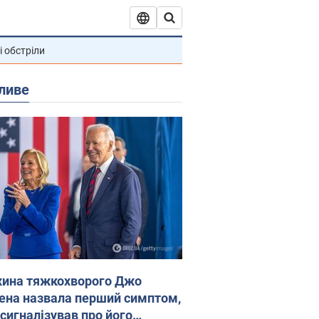
і обстріли
ливе
ина тяжкохворого Джо
ена назвала перший симптом,
 сигналізував про його