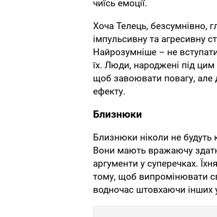
чиїсь емоції.
Хоча Телець, безсумнівно, 
імпульсивну та агресивну с
Найрозумніше – не вступати
їх. Люди, народжені під цим
щоб завоювати повагу, але
ефекту.
Близнюки
Близнюки ніколи не будуть 
Вони мають вражаючу здатні
аргументи у суперечках. Їхн
тому, щоб випромінювати св
водночас штовхаючи інших у