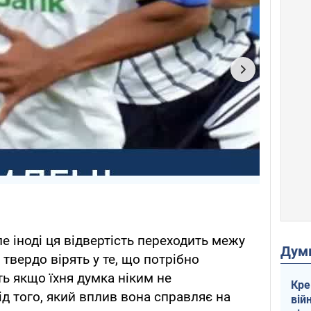
ле іноді ця відвертість переходить межу
Дум
твердо вірять у те, що потрібно
ть якщо їхня думка ніким не
Кре
ід того, який вплив вона справляє на
вій