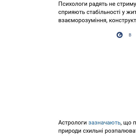
Психологи радять не стримув
сприяють стабільності у жи
взаєморозуміння, конструкт
В
Астрологи
зазначають
, що 
природи схильні розпалюват