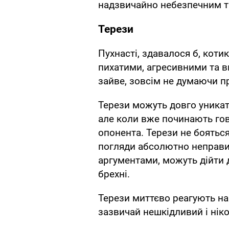
надзвичайно небезпечним та
Терези
Пухнасті, здавалося б, коти
пихатими, агресивними та в
зайве, зовсім не думаючи п
Терези можуть довго уникат
але коли вже починають гов
опонента. Терези не боятьс
погляди абсолютно неправи
аргументами, можуть дійти 
брехні.
Терези миттєво реагують на 
зазвичай нешкідливий і ніко