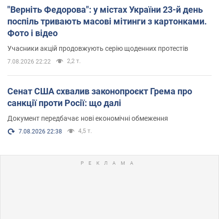
"Верніть Федорова": у містах України 23-й день
поспіль тривають масові мітинги з картонками.
Фото і відео
Учасники акцій продовжують серію щоденних протестів
2,2 т.
7.08.2026 22:22
Сенат США схвалив законопроєкт Грема про
санкції проти Росії: що далі
Документ передбачає нові економічні обмеження
4,5 т.
7.08.2026 22:38