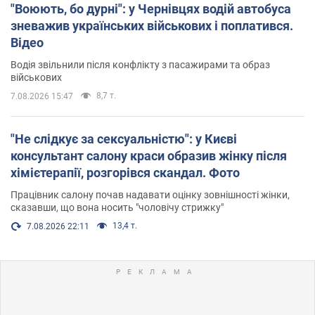
"Воюють, бо дурні": у Чернівцях водій автобуса
зневажив українських військових і поплатився.
Відео
Водія звільнили після конфлікту з пасажирами та образ
військових
8,7 т.
7.08.2026 15:47
"Не слідкує за сексуальністю": у Києві
консультант салону краси образив жінку після
хімієтерапії, розгорівся скандал. Фото
Працівник салону почав надавати оцінку зовнішності жінки,
сказавши, що вона носить "чоловічу стрижку"
13,4 т.
7.08.2026 22:11