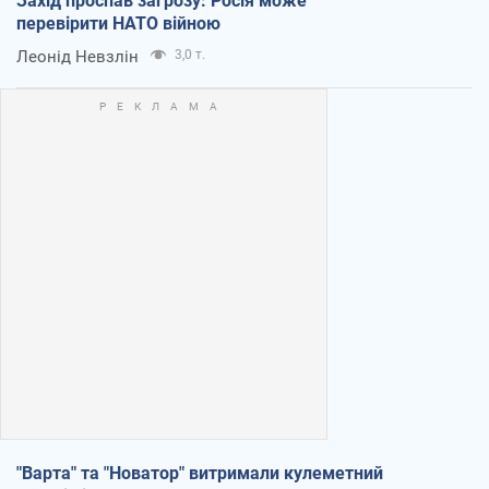
Захід проспав загрозу: Росія може
перевірити НАТО війною
Леонід Невзлін
3,0 т.
"Варта" та "Новатор" витримали кулеметний