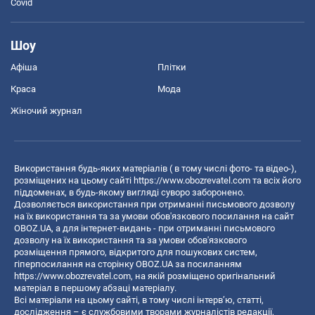
Covid
Шоу
Афіша
Плітки
Краса
Мода
Жіночий журнал
Використання будь-яких матеріалів ( в тому числі фото- та відео-),
розміщених на цьому сайті
https://www.obozrevatel.com
та всіх його
піддоменах, в будь-якому вигляді суворо заборонено.
Дозволяється використання при отриманні письмового дозволу
на їх використання та за умови обов'язкового посилання на сайт
OBOZ.UA, а для інтернет-видань - при отриманні письмового
дозволу на їх використання та за умови обов'язкового
розміщення прямого, відкритого для пошукових систем,
гіперпосилання на сторінку OBOZ.UA за посиланням
https://www.obozrevatel.com
, на якій розміщено оригінальний
матеріал в першому абзаці матеріалу.
Всі матеріали на цьому сайті, в тому числі інтерв’ю, статті,
дослідження – є службовими творами журналістів редакції,