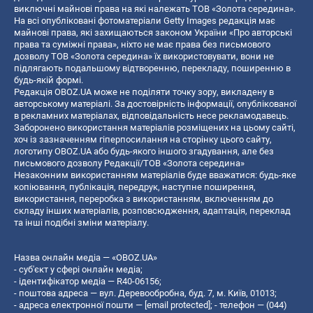
виключні майнові права на які належать ТОВ «Золота середина».
На всі опубліковані фотоматеріали Getty Images редакція має
майнові права, які захищаються законом України «Про авторські
права та суміжні права», ніхто не має права без письмового
дозволу ТОВ «Золота середина» їх використовувати, вони не
підлягають подальшому відтворенню, перекладу, поширенню в
будь-якій формі.
Редакція OBOZ.UA може не поділяти точку зору, викладену в
авторському матеріалі. За достовірність інформації, опублікованої
в рекламних матеріалах, відповідальність несе рекламодавець.
Заборонено використання матеріалів розміщених на цьому сайті,
хоч із зазначенням гіперпосилання на сторінку цього сайту,
логотипу OBOZ.UA або будь-якого іншого згадування, але без
письмового дозволу Редакції/ТОВ «Золота середина»
Незаконним використанням матеріалів буде вважатися: будь-яке
копiювання, публiкацiя, передрук, наступне поширення,
використання, переробка з використанням, включенням до
складу інших матеріалів, розповсюдження, адаптація, переклад
та інші подібні зміни матеріалу.
Назва онлайн медіа — «OBOZ.UA»
- суб'єкт у сфері онлайн медіа;
- ідентифікатор медіа — R40-06156;
- поштова адреса — вул. Деревообробна, буд. 7, м. Київ, 01013;
- адреса електронної пошти —
[email protected]
; - телефон — (044)