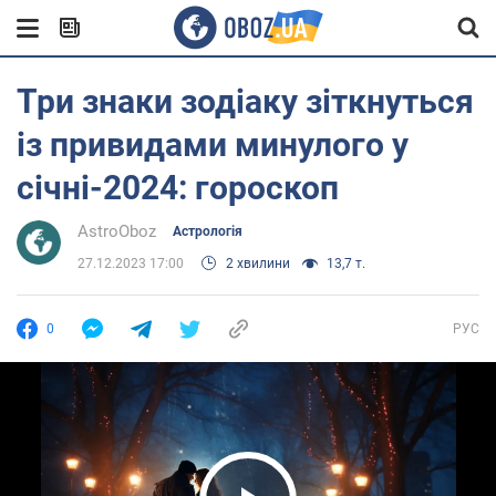
Три знаки зодіаку зіткнуться
із привидами минулого у
січні-2024: гороскоп
AstroOboz
Астрологія
27.12.2023 17:00
2 хвилини
13,7 т.
0
РУС