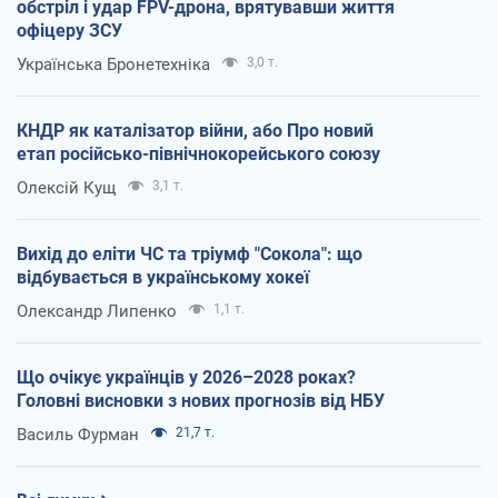
обстріл і удар FPV-дрона, врятувавши життя
офіцеру ЗСУ
Українська Бронетехніка
3,0 т.
КНДР як каталізатор війни, або Про новий
етап російсько-північнокорейського союзу
Олексій Кущ
3,1 т.
Вихід до еліти ЧС та тріумф "Сокола": що
відбувається в українському хокеї
Олександр Липенко
1,1 т.
Що очікує українців у 2026–2028 роках?
Головні висновки з нових прогнозів від НБУ
Василь Фурман
21,7 т.