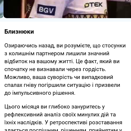
Близнюки
Озираючись назад, ви розумієте, що стосунки
з колишнім партнером лишили значний
відбиток на вашому житті. Це факт, який ви
спочатку не визнавали через гордість.
Можливо, ваша суворість чи випадковий
спалах гніву погіршили ситуацію і призвели
до імпульсивного рішення.
Цього місяця ви глибоко зануритесь у
рефлексивний аналіз своїх минулих дій та
їхніх наслідків. У ретроспективі розставання
здається поспішним, рішенням, прийнятим у