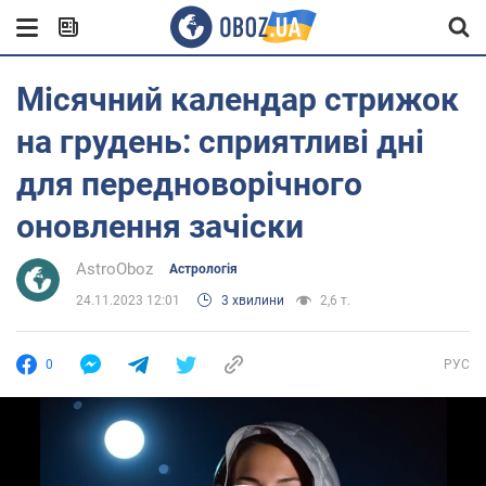
Місячний календар стрижок
на грудень: сприятливі дні
для передноворічного
оновлення зачіски
AstroOboz
Астрологія
24.11.2023 12:01
3 хвилини
2,6 т.
0
РУС