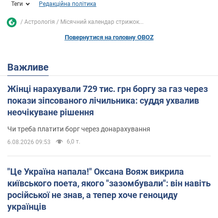
Теги
Редакційна політика
Астрологія
Місячний календар стрижок...
Повернутися на головну OBOZ
Важливе
Жінці нарахували 729 тис. грн боргу за газ через
покази зіпсованого лічильника: суддя ухвалив
неочікуване рішення
Чи треба платити борг через донарахування
6,0 т.
6.08.2026 09:53
"Це Україна напала!" Оксана Вояж викрила
київського поета, якого "зазомбували": він навіть
російської не знав, а тепер хоче геноциду
українців