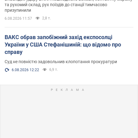
та рухомий склад, рух поїздів до станції тимчасово
призупинили
2,8 т.
6.08.2026 11:57
ВАКС обрав запобіжний захід експосолці
України у США Стефанішиній: що відомо про
справу
Суд не повністю задовольнив клопотання прокуратури
6,9 т.
6.08.2026 12:22