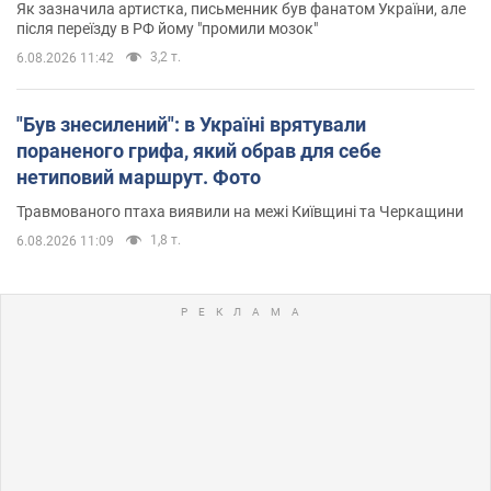
Як зазначила артистка, письменник був фанатом України, але
після переїзду в РФ йому "промили мозок"
3,2 т.
6.08.2026 11:42
"Був знесилений": в Україні врятували
пораненого грифа, який обрав для себе
нетиповий маршрут. Фото
Травмованого птаха виявили на межі Київщині та Черкащини
1,8 т.
6.08.2026 11:09