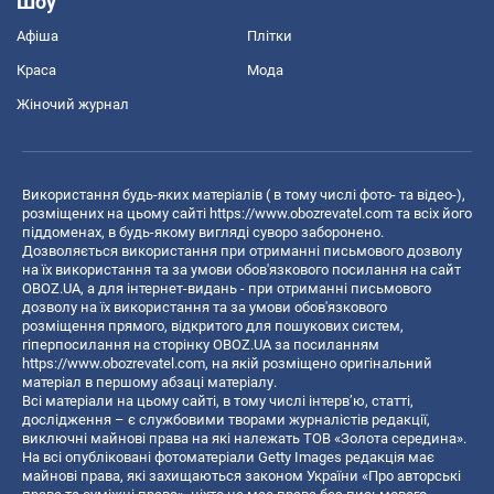
Шоу
Афіша
Плітки
Краса
Мода
Жіночий журнал
Використання будь-яких матеріалів ( в тому числі фото- та відео-),
розміщених на цьому сайті
https://www.obozrevatel.com
та всіх його
піддоменах, в будь-якому вигляді суворо заборонено.
Дозволяється використання при отриманні письмового дозволу
на їх використання та за умови обов'язкового посилання на сайт
OBOZ.UA, а для інтернет-видань - при отриманні письмового
дозволу на їх використання та за умови обов'язкового
розміщення прямого, відкритого для пошукових систем,
гіперпосилання на сторінку OBOZ.UA за посиланням
https://www.obozrevatel.com
, на якій розміщено оригінальний
матеріал в першому абзаці матеріалу.
Всі матеріали на цьому сайті, в тому числі інтерв’ю, статті,
дослідження – є службовими творами журналістів редакції,
виключні майнові права на які належать ТОВ «Золота середина».
На всі опубліковані фотоматеріали Getty Images редакція має
майнові права, які захищаються законом України «Про авторські