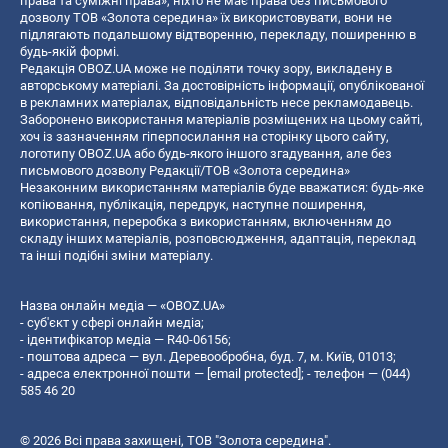
права та суміжні права», ніхто не має права без письмового
дозволу ТОВ «Золота середина» їх використовувати, вони не
підлягають подальшому відтворенню, перекладу, поширенню в
будь-якій формі.
Редакція OBOZ.UA може не поділяти точку зору, викладену в
авторському матеріалі. За достовірність інформації, опублікованої
в рекламних матеріалах, відповідальність несе рекламодавець.
Заборонено використання матеріалів розміщених на цьому сайті,
хоч із зазначенням гіперпосилання на сторінку цього сайту,
логотипу OBOZ.UA або будь-якого іншого згадування, але без
письмового дозволу Редакції/ТОВ «Золота середина»
Незаконним використанням матеріалів буде вважатися: будь-яке
копiювання, публiкацiя, передрук, наступне поширення,
використання, переробка з використанням, включенням до
складу інших матеріалів, розповсюдження, адаптація, переклад
та інші подібні зміни матеріалу.
Назва онлайн медіа — «OBOZ.UA»
- суб'єкт у сфері онлайн медіа;
- ідентифікатор медіа — R40-06156;
- поштова адреса — вул. Деревообробна, буд. 7, м. Київ, 01013;
- адреса електронної пошти —
[email protected]
; - телефон — (044)
585 46 20
© 2026 Всі права захищені, ТОВ "Золота середина".