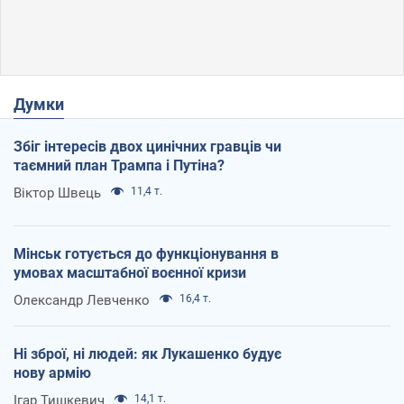
Думки
Збіг інтересів двох цинічних гравців чи
таємний план Трампа і Путіна?
Віктор Швець
11,4 т.
Мінськ готується до функціонування в
умовах масштабної воєнної кризи
Олександр Левченко
16,4 т.
Ні зброї, ні людей: як Лукашенко будує
нову армію
Ігар Тишкевич
14,1 т.