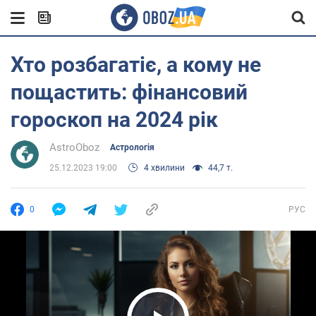
Хто розбагатіє, а кому не
пощастить: фінансовий
гороскоп на 2024 рік
AstroOboz
Астрологія
25.12.2023 19:00
4 хвилини
44,7 т.
0
РУС