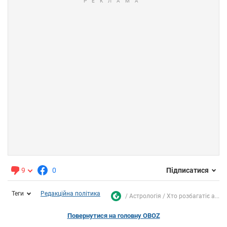
9
0
Підписатися
Теги
Редакційна політика
Астрологія
Хто розбагатіє а...
Повернутися на головну OBOZ