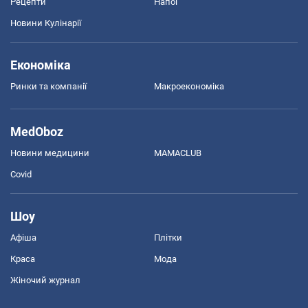
Рецепти
Напої
Новини Кулінарії
Економіка
Ринки та компанії
Макроекономіка
MedOboz
Новини медицини
MAMACLUB
Covid
Шоу
Афіша
Плітки
Краса
Мода
Жіночий журнал