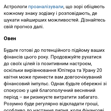
Астрологи
проаналізували
, що зорі обіцяють
кожному знаку зодіаку і розповідають, де
шукати найширших можливостей. Дізнайтесь
свій прогноз далі.
Овен
Будьте готові до потенційного підйому ваших
фінансів цього року. Продовжуйте рухатися
до своїх цілей із позитивним настроєм,
оскільки вирівнювання Юпітера та Урану 20
квітня може принести вам довгоочікуваний
фінансовий імпульс. Однак будьте обережні зі
спокусою у цей благополучний весняний
період – ви ризикуєте витратити забагато.
Розумно буде регулярно відкладати гроші,
особливо до настання липня, коли фінансові