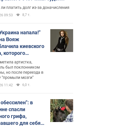
с неожиданное решение
ли платить долг из-за доначисления
8,7 т.
26 09:53
 Украина напала!"
на Вояж
блачила киевского
, которого
омбировали": он
метила артистка,
 русского не знал,
ель был поклонником
ы, но после переезда в
перь хочет
 "промыли мозги"
цида украинцев
6,0 т.
26 11:42
 обессилен": в
ине спасли
ного грифа,
авшего для себя