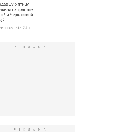
пичный маршрут.
адавшую птицу
ужили на границе
кой и Черкасской
тей
2,6 т.
26 11:09