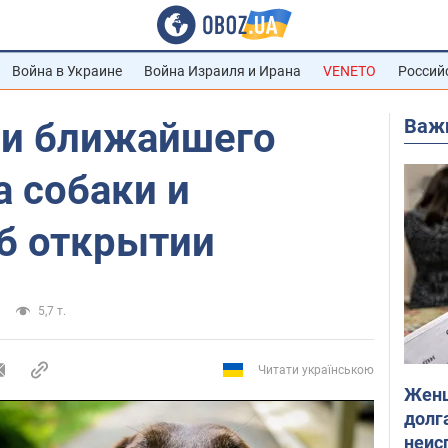
Война в Украине
Война Израиля и Ирана
VENETO
Россий
Важ
и ближайшего
 собаки и
об открытии
5,7 т.
Читати українською
Женщ
долга
неис