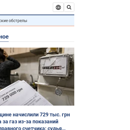
ские обстрелы
ное
ине начислили 729 тыс. грн
 за газ из-за показаний
правного счетчика: судья