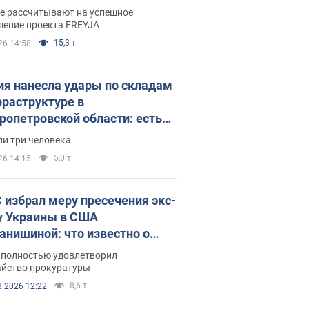
раммы FREYJA: какие
ве рассчитывают на успешное
ния готовятся
шение проекта FREYJA
15,3 т.
26 14:58
ия нанесла удары по складам
фраструктуре в
ропетровской области: есть
бшие и раненые. Фото
ли три человека
5,0 т.
26 14:15
 избрал меру пресечения экс-
у Украины в США
анишиной: что известно о
е полностью удовлетворил
айство прокуратуры
8,6 т.
8.2026 12:22