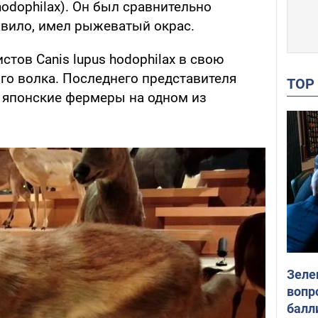
hodophilax). Он был сравнительно
авило, имел рыжеватый окрас.
тов Canis lupus hodophilax в свою
го волка. Последнего представителя
TO
ли японские фермеры на одном из
Зеле
вопр
балл