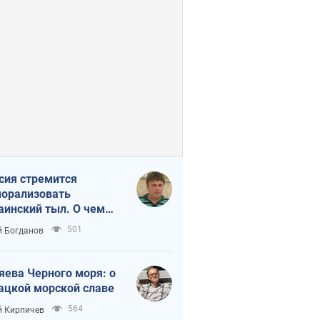
сия стремится
орализовать
аинский тыл. О чем
ит себе напомнить
501
 Богданов
яева Черного моря: о
ацкой морской славе
564
 Кирпичев