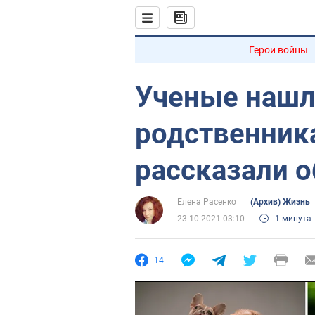
Герои войны
Ученые нашл
родственника
рассказали 
Елена Расенко
(Архив) Жизнь
23.10.2021 03:10
1 минута
14