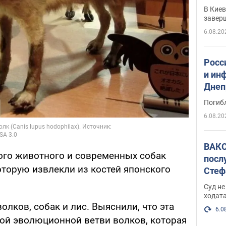
прог
В Кие
реше
завер
6.08.20
Росс
и ин
Днеп
поги
Погиб
6.08.20
ВАКС
того животного и современных собак
посл
оторую извлекли из костей японского
Стеф
деле
Суд н
ходат
олков, собак и лис. Выяснили, что эта
6.0
ной эволюционной ветви волков, которая