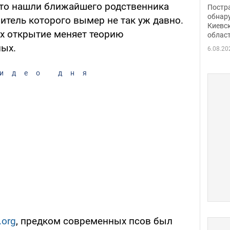
нети
что нашли ближайшего родственника
Постр
Фото
обнар
итель которого вымер не так уж давно.
Киевс
их открытие меняет теорию
облас
ных.
6.08.20
идео дня
.org
, предком современных псов был