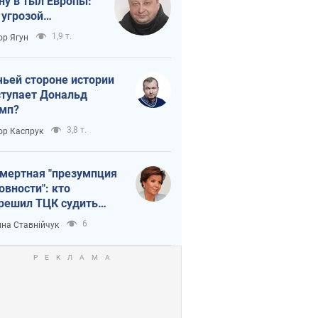
ну в тыл Европы:
 угрозой
тическая
1,9 т.
ор Ягун
истика
чьей стороне истории
тупает Дональд
мп?
3,8 т.
ор Каспрук
мертная "презумпция
овности": кто
решил ТЦК судить
ибших защитников
6
на Ставнійчук