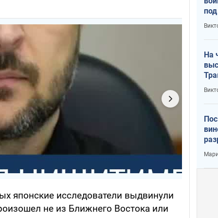
вой
под
кри
Викт
лог
На 
выс
Тра
Викт
Пос
вин
раз
пог
Мари
ых японские исследователи выдвинули
произошел не из Ближнего Востока или