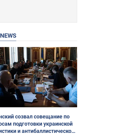
P NEWS
нский созвал совещание по
осам подготовки украинской
истики и антибаллистической