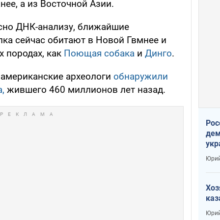
нее, а из Восточной Азии.
асно ДНК-анализу, ближайшие
лка сейчас обитают в Новой Гвмнее и
х породах, как
Поющая собака
и
Динго
.
, американские археологи
обнаружили
а,
жившего 460 миллионов лет назад.
Рос
дем
укр
сто
Юрий
Хоз
каз
Юрий