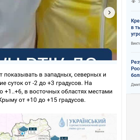
3
Кре
в т
угр
лог
Викт
Рез
Рос
т показывать в западных, северных и
бол
е суток от -2 до +3 градусов. На
Дмит
 +1..+6, в восточных областях местами
в Крыму от +10 до +15 градусов.