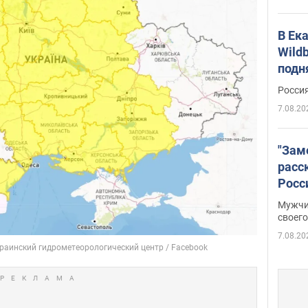
В Ек
Wildb
подн
Росси
7.08.20
"Зам
расс
Росс
Фото
Мужчи
своего
7.08.20