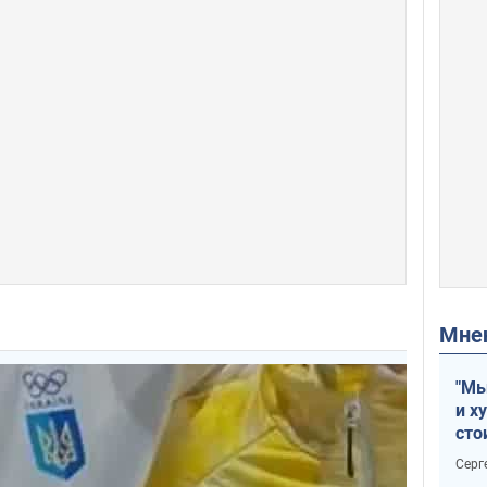
Мн
"Мы
и х
сто
отч
Серг
рак