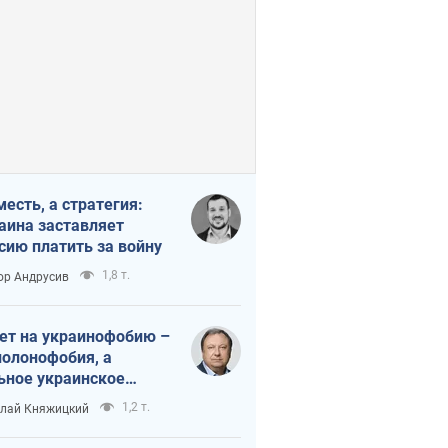
месть, а стратегия:
аина заставляет
сию платить за войну
1,8 т.
ор Андрусив
ет на украинофобию –
полонофобия, а
ьное украинское
ударство
1,2 т.
лай Княжицкий