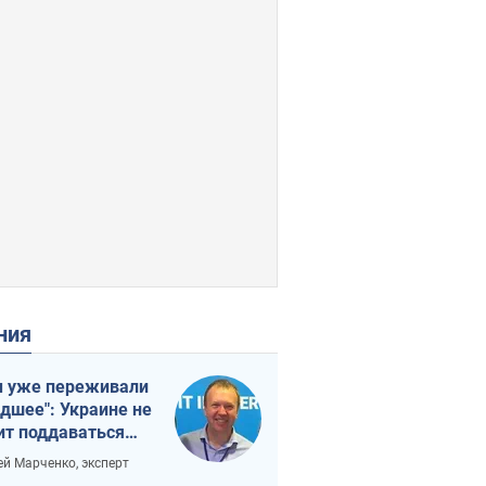
ения
 уже переживали
удшее": Украине не
ит поддаваться
аянию из-за
ей Марченко, эксперт
етного террора