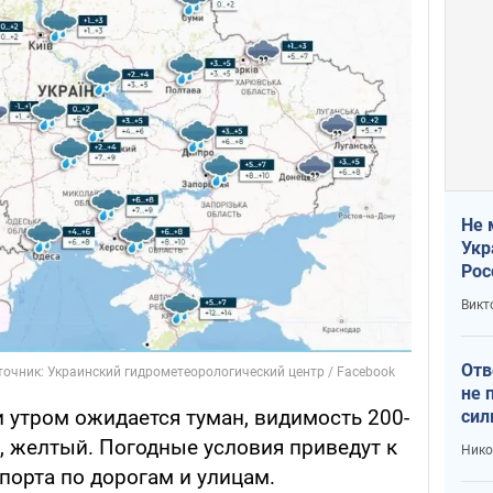
Не 
Укр
Рос
Викт
Отв
не 
 утром ожидается туман, видимость 200-
сил
гос
и, желтый. Погодные условия приведут к
Нико
орта по дорогам и улицам.