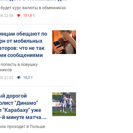
 будет курс валюты в обменниках
151,6 т.
26 22:58
инцам обещают по
грн от мобильных
аторов: что не так
ими сообщениями
 попасть в ловушку
ников
16,3 т.
26 21:02
й дорогой
олист "Динамо"
л "Карабаху" уже
0-й минуте матча.
о
нок проходит в Польше