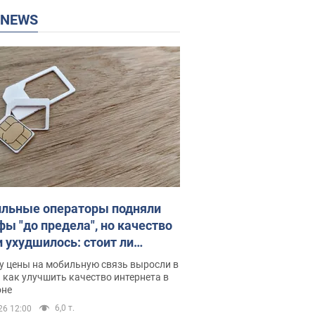
P NEWS
льные операторы подняли
фы "до предела", но качество
и ухудшилось: стоит ли
ваться на цены
у цены на мобильную связь выросли в
 как улучшить качество интернета в
оне
6,0 т.
26 12:00