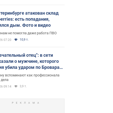
атеринбурге атакован склад
erries: есть попадания,
ялся дым. Фото и видео
янам не помогла даже работа ПВО
10,9 т.
26 07:20
ечательный отец": в сети
казали о мужчине, которого
ия убила ударом по Броварам.
ну вспоминают как профессионала
 дела
3,9 т.
26 09:14