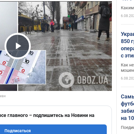
Каким
6.08.20
Укра
850 
опер
Play Video
с эт
Как не
мошен
6.08.20
Самы
футб
заби
рсе главного – подпишитесь на Новини на
на 1
Виде
Поеди
Подписаться