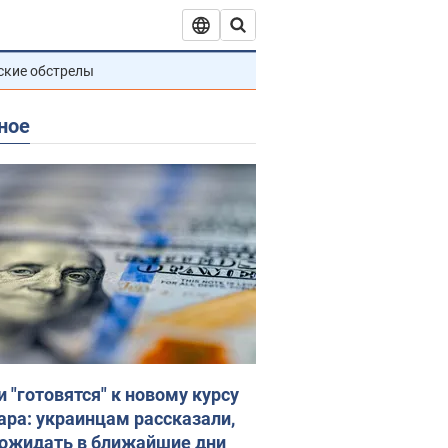
ские обстрелы
ное
и "готовятся" к новому курсу
ара: украинцам рассказали,
 ожидать в ближайшие дни