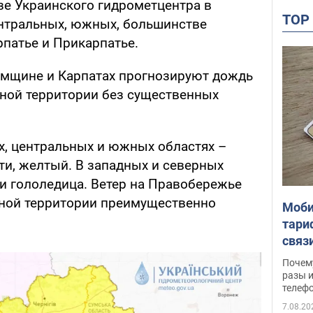
зе Украинского гидрометцентра в
TO
ентральных, южных, большинстве
рпатье и Прикарпатье.
умщине и Карпатах прогнозируют дождь
ьной территории без существенных
х, центральных и южных областях –
ти, желтый. В западных и северных
ми гололедица. Ветер на Правобережье
ьной территории преимущественно
Моби
тари
связ
жало
Почем
разы и
телеф
7.08.20