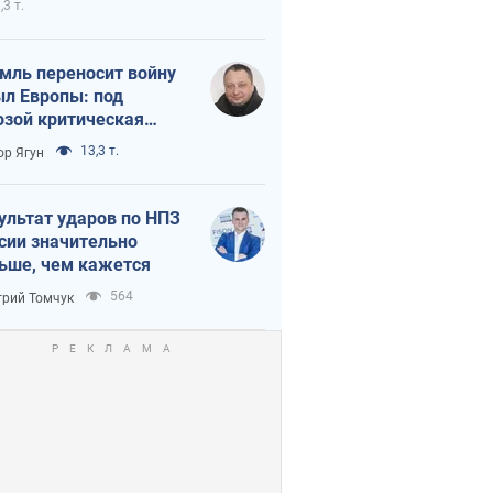
,3 т.
мль переносит войну
ыл Европы: под
озой критическая
истика
13,3 т.
ор Ягун
ультат ударов по НПЗ
сии значительно
ьше, чем кажется
564
рий Томчук