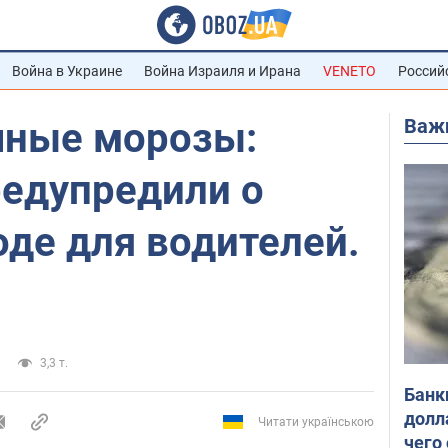
Война в Украине
Война Израиля и Ирана
VENETO
Россий
Важ
чные морозы:
редупредили о
де для водителей.
3,3 т.
Банк
долл
Читати українською
чего