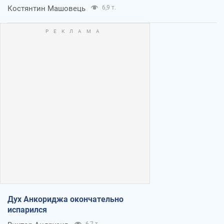
Костянтин Машовець
6,9 т.
Дух Анкориджа окончательно
испарился
6,7 т.