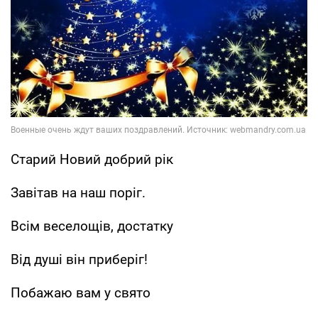
Старий Новий добрий рік
Завітав на наш поріг.
Всім веселощів, достатку
Від душі він приберіг!
Побажаю вам у свято