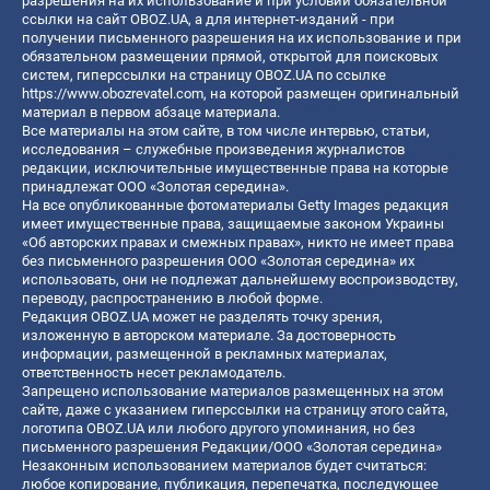
разрешения на их использование и при условии обязательной
ссылки на сайт OBOZ.UA, а для интернет-изданий - при
получении письменного разрешения на их использование и при
обязательном размещении прямой, открытой для поисковых
систем, гиперссылки на страницу OBOZ.UA по ссылке
https://www.obozrevatel.com
, на которой размещен оригинальный
материал в первом абзаце материала.
Все материалы на этом сайте, в том числе интервью, статьи,
исследования – служебные произведения журналистов
редакции, исключительные имущественные права на которые
принадлежат ООО «Золотая середина».
На все опубликованные фотоматериалы Getty Images редакция
имеет имущественные права, защищаемые законом Украины
«Об авторских правах и смежных правах», никто не имеет права
без письменного разрешения ООО «Золотая середина» их
использовать, они не подлежат дальнейшему воспроизводству,
переводу, распространению в любой форме.
Редакция OBOZ.UA может не разделять точку зрения,
изложенную в авторском материале. За достоверность
информации, размещенной в рекламных материалах,
ответственность несет рекламодатель.
Запрещено использование материалов размещенных на этом
сайте, даже с указанием гиперссылки на страницу этого сайта,
логотипа OBOZ.UA или любого другого упоминания, но без
письменного разрешения Редакции/ООО «Золотая середина»
Незаконным использованием материалов будет считаться:
любое копирование, публикация, перепечатка, последующее