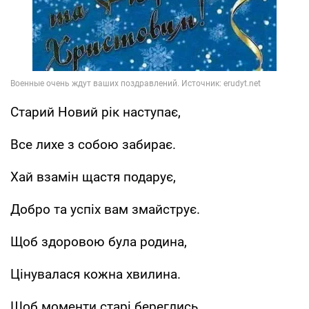
Старий Новий рік наступає,
Все лихе з собою забирає.
Хай взамін щастя подарує,
Добро та успіх вам змайструє.
Щоб здоровою була родина,
Цінувалася кожна хвилина.
Щоб моменти старі береглись,