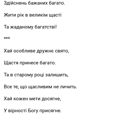
Здійснень бажаних багато.
Жити рік в великім щасті
Та жаданому багатстві!
***
Хай особливе дружнє свято,
Щастя принесе багато.
Та в старому році залишить,
Все те, що щасливим не личить.
Хай кожен мети досягне,
У вірності Богу присягне.