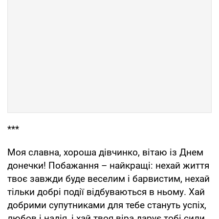
***
Моя славна, хороша дівчинко, вітаю із Днем
донечки! Побажання – найкращі: нехай життя
твоє завжди буде веселим і барвистим, нехай
тільки добрі події відбуваються в ньому. Хай
добрими супутниками для тебе стануть успіх,
любов і надія, і хай твоя віра дарує тобі сили