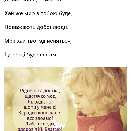
Хай же мир з тобою буде,
Поважають добрі люди.
Мрії хай твої здійсняться,
І у серці буде щастя.