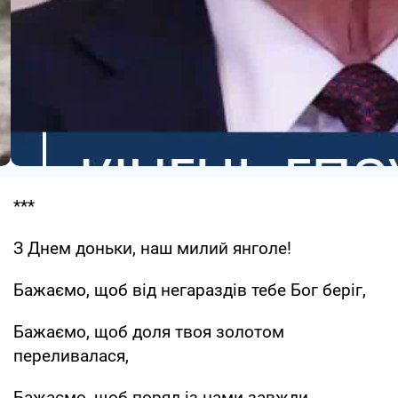
***
З Днем доньки, наш милий янголе!
Бажаємо, щоб від негараздів тебе Бог беріг,
Бажаємо, щоб доля твоя золотом
переливалася,
Бажаємо, щоб поряд із нами завжди