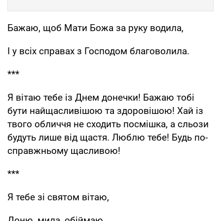
Бажаю, щоб Мати Божа за руку водила,
І у всіх справах з Господом благоволила.
***
Я вітаю тебе із Днем донечки! Бажаю тобі
бути найщасливішою та здоровішою! Хай із
твого обличчя не сходить посмішка, а сльози
будуть лише від щастя. Люблю тебе! Будь по-
справжньому щасливою!
***
Я тебе зі святом вітаю,
Доню, мила, обіймаю.