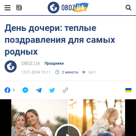
День дочери: теплые
поздравления для самых
родных
OBOZ.UA
Праздники
12.01.2024 15:11
2 минуты
3,4 т.
0