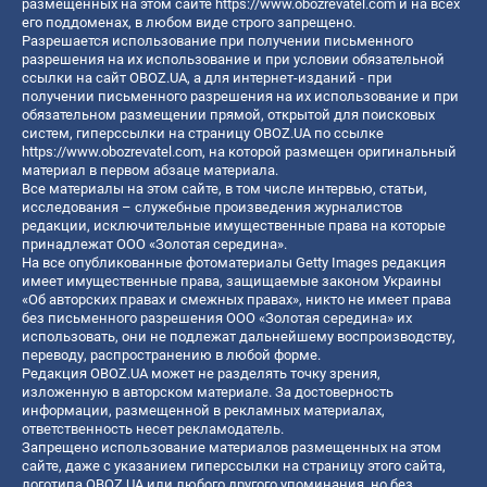
размещенных на этом сайте
https://www.obozrevatel.com
и на всех
его поддоменах, в любом виде строго запрещено.
Разрешается использование при получении письменного
разрешения на их использование и при условии обязательной
ссылки на сайт OBOZ.UA, а для интернет-изданий - при
получении письменного разрешения на их использование и при
обязательном размещении прямой, открытой для поисковых
систем, гиперссылки на страницу OBOZ.UA по ссылке
https://www.obozrevatel.com
, на которой размещен оригинальный
материал в первом абзаце материала.
Все материалы на этом сайте, в том числе интервью, статьи,
исследования – служебные произведения журналистов
редакции, исключительные имущественные права на которые
принадлежат ООО «Золотая середина».
На все опубликованные фотоматериалы Getty Images редакция
имеет имущественные права, защищаемые законом Украины
«Об авторских правах и смежных правах», никто не имеет права
без письменного разрешения ООО «Золотая середина» их
использовать, они не подлежат дальнейшему воспроизводству,
переводу, распространению в любой форме.
Редакция OBOZ.UA может не разделять точку зрения,
изложенную в авторском материале. За достоверность
информации, размещенной в рекламных материалах,
ответственность несет рекламодатель.
Запрещено использование материалов размещенных на этом
сайте, даже с указанием гиперссылки на страницу этого сайта,
логотипа OBOZ.UA или любого другого упоминания, но без