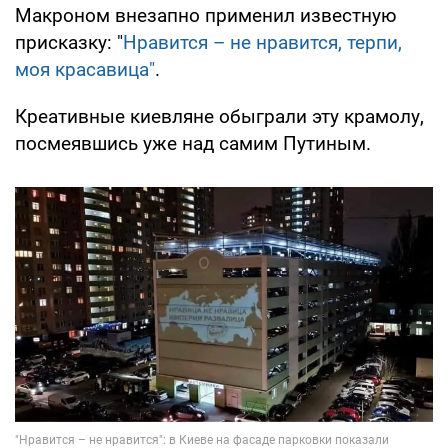
Макроном внезапно применил известную
присказку: "
Нравится – не нравится, терпи,
моя красавица"
.
Креативные киевляне обыграли эту крамолу,
посмеявшись уже над самим Путиным.