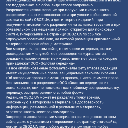
размещенных на этом сайте
https://www.obozrevatel.com
и на всех
его поддоменах, в любом виде строго запрещено.
Разрешается использование при получении письменного
разрешения на их использование и при условии обязательной
ссылки на сайт OBOZ.UA, а для интернет-изданий - при
получении письменного разрешения на их использование и при
обязательном размещении прямой, открытой для поисковых
систем, гиперссылки на страницу OBOZ.UA по ссылке
https://www.obozrevatel.com
, на которой размещен оригинальный
материал в первом абзаце материала.
Все материалы на этом сайте, в том числе интервью, статьи,
исследования – служебные произведения журналистов
редакции, исключительные имущественные права на которые
принадлежат ООО «Золотая середина».
На все опубликованные фотоматериалы Getty Images редакция
имеет имущественные права, защищаемые законом Украины
«Об авторских правах и смежных правах», никто не имеет права
без письменного разрешения ООО «Золотая середина» их
использовать, они не подлежат дальнейшему воспроизводству,
переводу, распространению в любой форме.
Редакция OBOZ.UA может не разделять точку зрения,
изложенную в авторском материале. За достоверность
информации, размещенной в рекламных материалах,
ответственность несет рекламодатель.
Запрещено использование материалов размещенных на этом
сайте, даже с указанием гиперссылки на страницу этого сайта,
логотипа OBOZ.UA или любого другого упоминания, но без