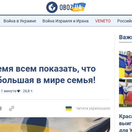
Война в Украине
Война Израиля и Ирана
VENETO
Россий
Важ
емя всем показать, что
большая в мире семья!
1 минута
26,8 т.
Читати українською
Крас
выиг
для 