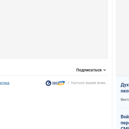
Подписаться
итика
Настало время всем...
Дух
око
Викт
Вой
пер
СМИ