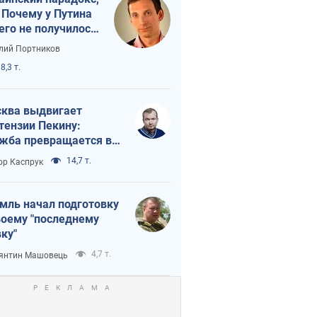
 Почему у Путина
его не получилось
краиной
лий Портников
8,3 т.
ква выдвигает
тензии Пекину:
жба превращается в
исимость России от
14,7 т.
ор Каспрук
ая
мль начал подготовку
воему "последнему
ку"
4,7 т.
янтин Машовець