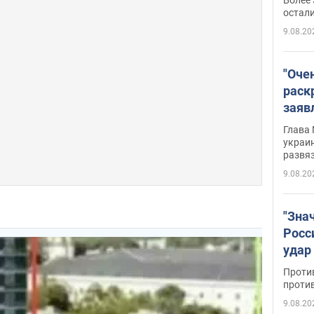
на о
остали
9.08.20
"Оче
раск
заяв
Укра
Глава 
украин
развя
9.08.20
"Зна
Росс
удар
буро
Проти
проти
9.08.20