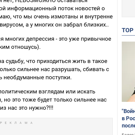
тя нет, НЕВОЗМОЖНО оставаться
кой информационный поток новостей о
маю, что мы очень измотаны и внутренне
русом, а у многих он забрал близких..
TO
ля многих депрессия - это уже привычное
аким отношусь).
 судьбу, что приходиться жить в такое
только сильнее нас разрушать, сбивать с
ть необдуманные поступки.
олитическим взглядам или искать
 но это тоже будет только сильнее нас
из нас это нужно?!!!
"Вой
в Рос
посл
Укра
Более 