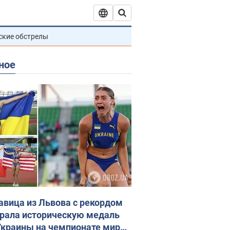
ские обстрелы
ное
авица из Львова с рекордом
рала историческую медаль
Украины на чемпионате мира