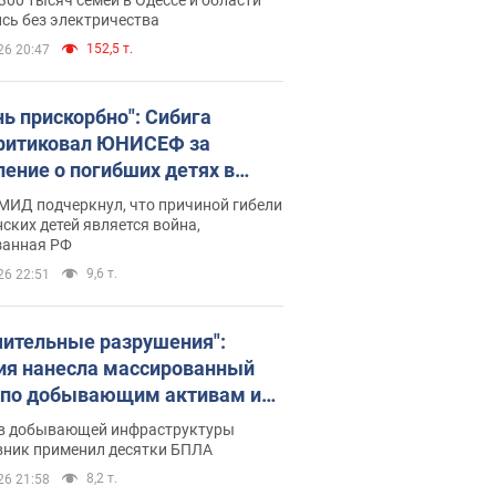
бъекты противника. Видео
сь без электричества
152,5 т.
26 20:47
нь прискорбно": Сибига
ритиковал ЮНИСЕФ за
ление о погибших детях в
ине
МИД подчеркнул, что причиной гибели
ских детей является война,
занная РФ
9,6 т.
26 22:51
чительные разрушения":
ия нанесла массированный
 по добывающим активам и
вой площадке "Укрнафты"
в добывающей инфраструктуры
вник применил десятки БПЛА
8,2 т.
26 21:58