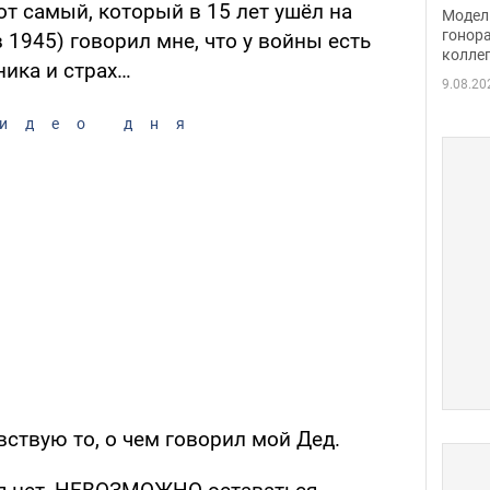
расс
от самый, который в 15 лет ушёл на
Модель
стор
гонор
 1945) говорил мне, что у войны есть
колле
карь
ника и страх…
9.08.20
идео дня
вствую то, о чем говорил мой Дед.