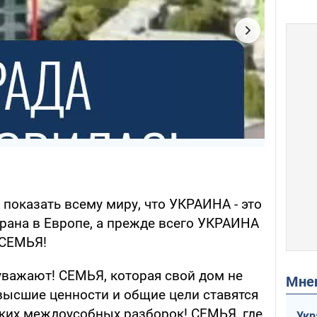
я показать всему миру, что УКРАИНА - это
трана в Европе, а прежде всего УКРАИНА
 СЕМЬЯ!
уважают! СЕМЬЯ, которая свой дом не
Мн
 высшие ценности и общие цели ставятся
зких междоусобных разборок! СЕМЬЯ, где
Укр