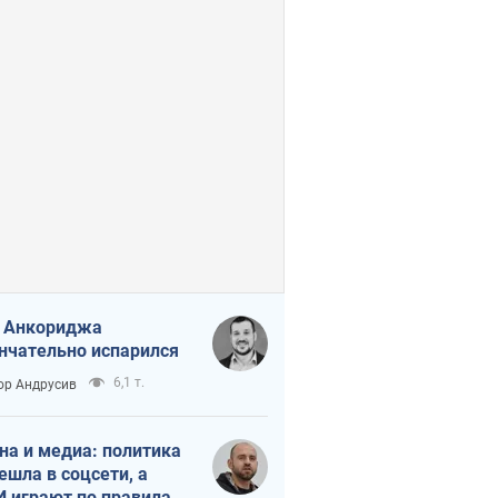
 Анкориджа
нчательно испарился
6,1 т.
ор Андрусив
на и медиа: политика
ешла в соцсети, а
 играют по правилам