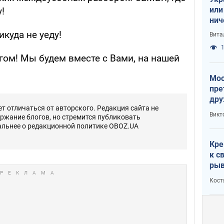
или
!
нич
с У
икуда не уеду!
Вита
1
гом! Мы будем вместе с Вами, на нашей
Мос
пре
дру
 отличаться от авторского. Редакция сайта не
зав
Викт
ержание блогов, но стремится публиковать
Кит
альнее о редакционной политике OBOZ.UA
Кре
к с
рыв
Кост