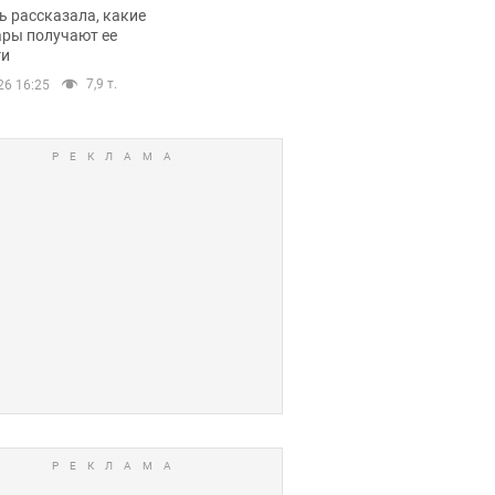
казала о страшной
 рассказала, какие
оне модельной
ары получают ее
ги
еры
7,9 т.
26 16:25