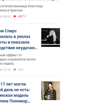
егкой атлетике U20. Видео
соотечественница блестяще
пила в Орегоне
69,7 т.
26 09:32
ни Спирс
налась в уколах
оты и показала
едствия неудачной
етологии: ходила
ный эффект от
почти месяц
дуры сохранялся около
ех недель
3,6 т.
26 13:19
–17 лет могла
й день не есть:
инская модель
тина Пономар