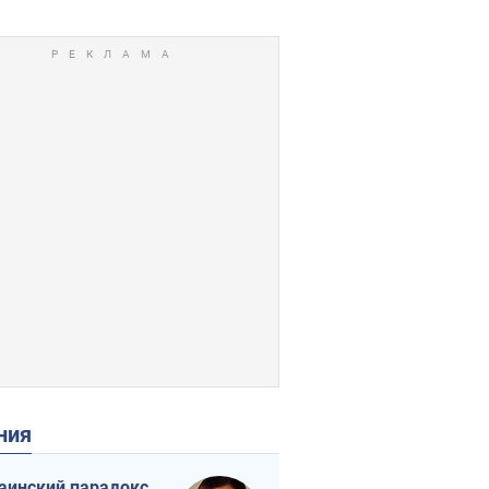
ения
аинский парадокс,