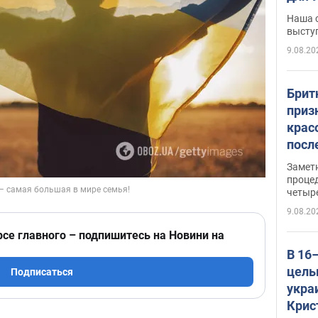
по л
Наша 
высту
9.08.20
Брит
приз
крас
посл
косм
Замет
так 
проце
четыр
9.08.20
рсе главного – подпишитесь на Новини на
В 16
целы
Подписаться
укра
Крис