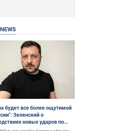
P NEWS
на будет все более ощутимой
сии": Зеленский о
едствиях новых ударов по
ине, важных отчетах и атаках
300 тысяч семей в Одессе и области