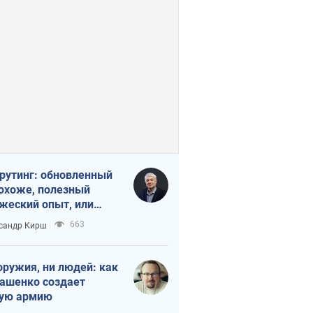
рутинг: обновленный
похоже, полезный
жеский опыт, или
лектика
663
сандр Кирш
бовательной трусости
оружия, ни людей: как
ашенко создает
ую армию