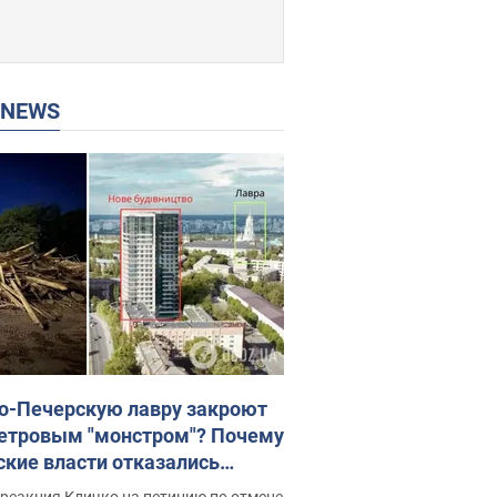
P NEWS
о-Печерскую лавру закроют
етровым "монстром"? Почему
ские власти отказались
новить строительство
реакция Кличко на петицию по отмене