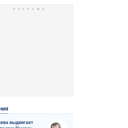
ения
ква выдвигает