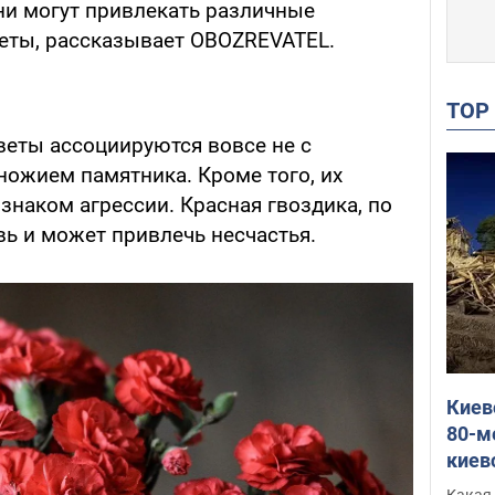
 они могут привлекать различные
веты, рассказывает OBOZREVATEL.
TO
веты ассоциируются вовсе не с
дножием памятника. Кроме того, их
знаком агрессии. Красная гвоздика, по
вь и может привлечь несчастья.
Киев
80-м
киев
оста
Какая 