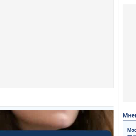
Мн
Мос