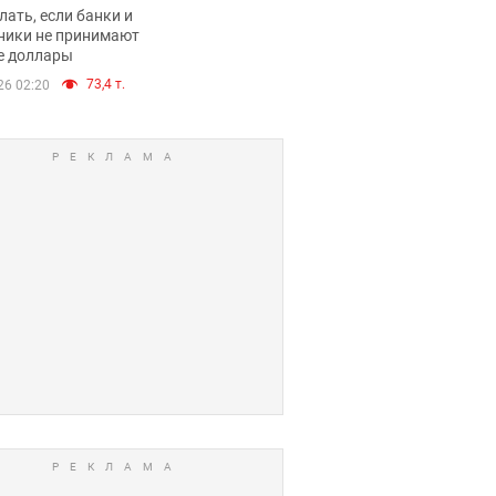
имают ли
лать, если банки и
нники и банки
ники не принимают
е доллары
е купюры
73,4 т.
26 02:20