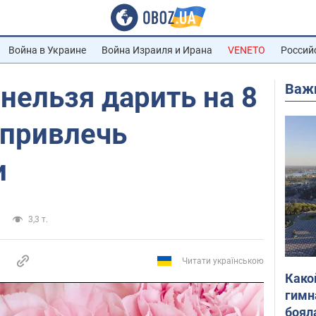
Война в Украине
Война Израиля и Ирана
VENETO
Россий
Важ
нельзя дарить на 8
 привлечь
и
3,3 т.
Читати українською
Како
гимн
боял