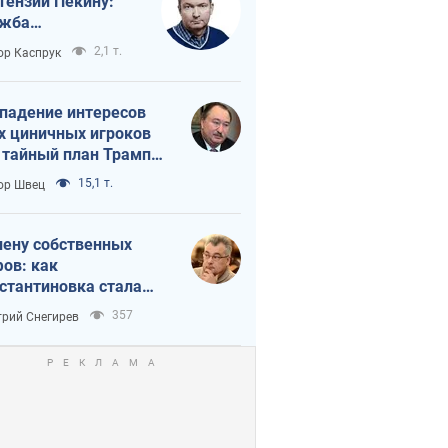
тензии Пекину:
ужба
вращается в
2,1 т.
ор Каспрук
исимость России
Китая
падение интересов
х циничных игроков
 тайный план Трампа
утина?
15,1 т.
ор Швец
лену собственных
ов: как
стантиновка стала
вной идеологической
357
рий Снегирев
ушкой для российских
упантов