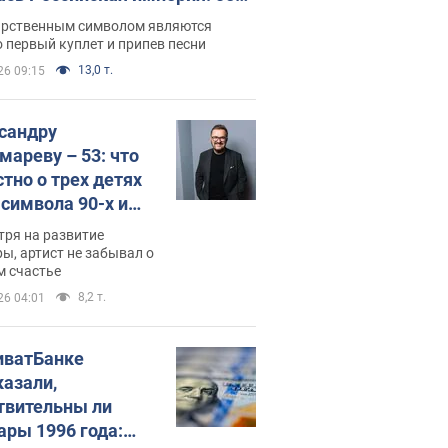
 не рассказывают в школе
арственным символом являются
 первый куплет и припев песни
13,0 т.
26 09:15
сандру
мареву – 53: что
стно о трех детях
-символа 90-х и
они выглядят
тря на развитие
ы, артист не забывал о
м счастье
8,2 т.
26 04:01
иватБанке
казали,
твительны ли
ары 1996 года: