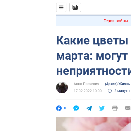
Герои войны
Какие цветы 
марта: могут
неприятност
Анна Паскевич
(Архив) Жизнь
17.02.2022 10:00
2 минуты
0