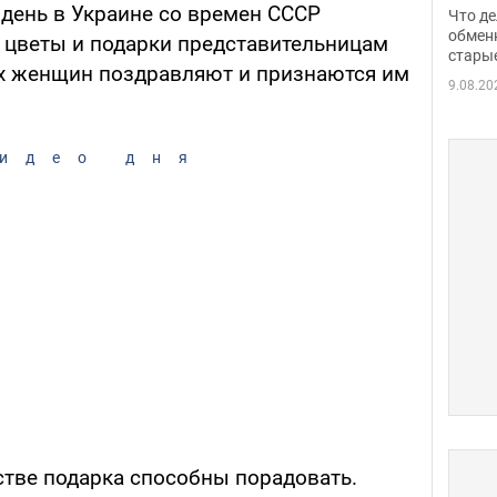
прин
день в Украине со времен СССР
Что де
обме
обмен
 цветы и подарки представительницам
стары
таки
х женщин поздравляют и признаются им
9.08.20
идео дня
стве подарка способны порадовать.