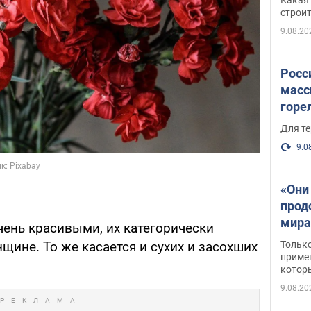
небо
строи
веру
9.08.20
Росс
масс
горе
есть
Для те
9.0
«Они
прод
мира
чень красивыми, их категорически
росс
Тольк
ине. То же касается и сухих и засохших
обст
примен
котор
9.08.20