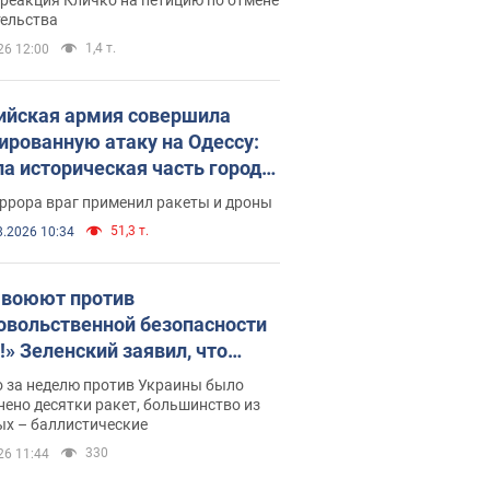
скреба "московского
тельства
ющего"
1,4 т.
26 12:00
ийская армия совершила
ированную атаку на Одессу:
ла историческая часть города,
 пострадавшие. Фото и видео
ррора враг применил ракеты и дроны
51,3 т.
8.2026 10:34
 воюют против
овольственной безопасности
!» Зеленский заявил, что
ийская армия вновь
о за неделю против Украины было
реляла порт в Одессе
ено десятки ракет, большинство из
ых – баллистические
330
26 11:44