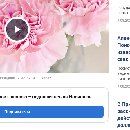
этом
Госуд
только
9.08.20
Play Video
Алек
Поно
изве
секс
как 
Несмо
карьер
лично
9.08.20
рсе главного – подпишитесь на Новини на
В Пр
расс
Подписаться
дейс
долл