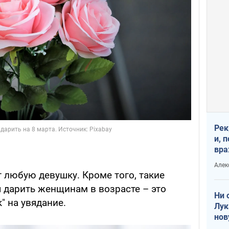
Рек
и, 
вра
Диа
Алек
тре
 любую девушку. Кроме того, такие
я дарить женщинам в возрасте – это
Ни 
" на увядание.
Лук
нов