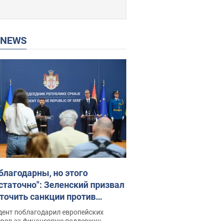
P NEWS
благодарны, но этого
статочно": Зеленский призвал
точить санкции против
ии
дент поблагодарил европейских
еров за финансовую поддержку