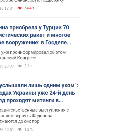
54,4 т.
26 18:01
ина приобрела у Турции 70
истических ракет и многое
ое вооружение: в Госдепе
обнародовали список
п уже проинформировал об этом
канский Конгресс
2,1 т.
26 20:37
 услышали лишь одним ухом":
родах Украины уже 24-й день
яд проходят митинги в
ержку Федорова. Фото и
равительственные выступления с
о
ванием вернуть Федорова
лжаются до сих пор
1,2 т.
26 20:51