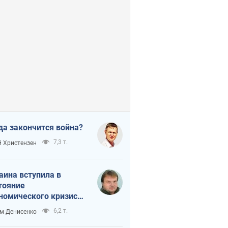
да закончится война?
7,3 т.
 Христензен
аина вступила в
тояние
номического кризиса.
ь ли свет в конце
6,2 т.
м Денисенко
неля?