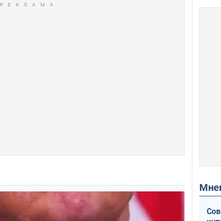
Мн
Сов