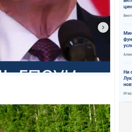
инт
цин
или
Викт
Тра
Мин
фун
усл
вое
Алек
Ни 
Лук
нов
Игар