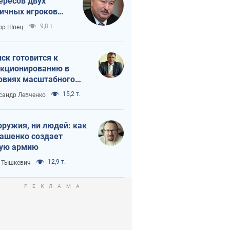
ересов двух
ичных игроков
 тайный план
9,8 т.
ор Швец
мпа и Путина?
ск готовится к
кционированию в
овиях масштабного
нного кризиса
15,2 т.
сандр Левченко
оружия, ни людей: как
ашенко создает
ую армию
12,9 т.
 Тышкевич