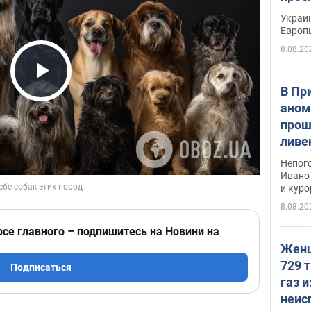
гран
Украин
Европ
8.08.20
Play Video
В Пр
аном
прош
ливе
прев
Непог
Виде
Ивано
и кур
8.08.20
рсе главного – подпишитесь на Новини на
Женщ
729 т
Подписаться
газ 
неис