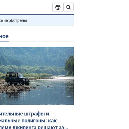
ские обстрелы
ное
ительные штрафы и
иальные полигоны: как
лему джипинга решают за