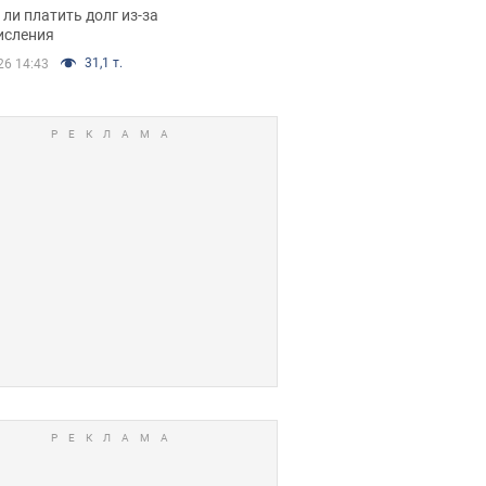
я вынес
ли платить долг из-за
иданное решение
исления
31,1 т.
26 14:43