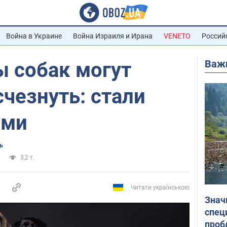
Война в Украине
Война Израиля и Ирана
VENETO
Россий
Важ
ы собак могут
чезнуть: стали
ыми
ь
3,2 т.
Читати українською
Знач
спец
проб