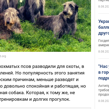
8.08.20
Укра
балл
друг
США 
Госде
амери
8.08.20
лохматых псов разводили для охоты, в
"Нас
в го
леней. Но популярность этого занятия
подр
ческим причинам, меньше разводят и
подд
то довольно спокойная и работящая, но
Антип
виде
требо
ая собака. Которая, к тому же, не
продо
тренировкам и долгих прогулок.
8.08.20