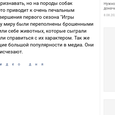
судь
ризнавать, но на породы собак
Нужно 
неож
донач
это приводит к очень печальным
8.08.20
авершения первого сезона "Игры
му миру были переполнены брошенными
или себе животных, которые сыграли
ли справиться с их характером. Так же
ие большой популярности в медиа. Они
 исчезают.
идео дня