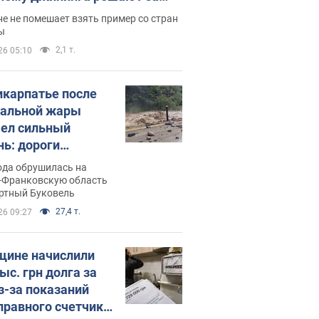
ицей
е не помешает взять пример со стран
ы
2,1 т.
26 05:10
икарпатье после
альной жары
ел сильный
нь: дороги
ратились в реки.
ода обрушилась на
о
-Франковскую область
ортный Буковель
27,4 т.
26 09:27
ине начислили
ыс. грн долга за
из-за показаний
правного счетчика: