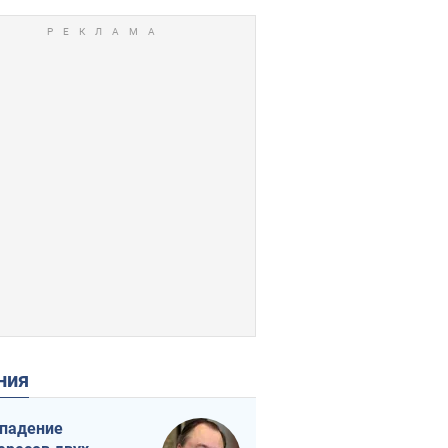
ения
падение