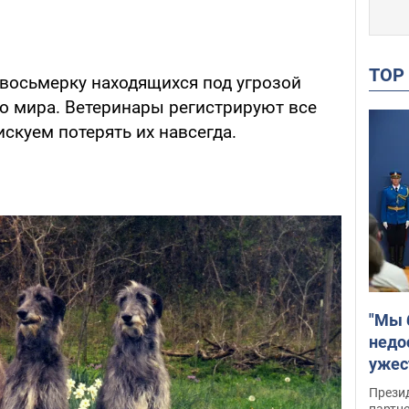
TO
восьмерку находящихся под угрозой
го мира. Ветеринары регистрируют все
искуем потерять их навсегда.
"Мы 
недо
ужес
Росс
Прези
партн