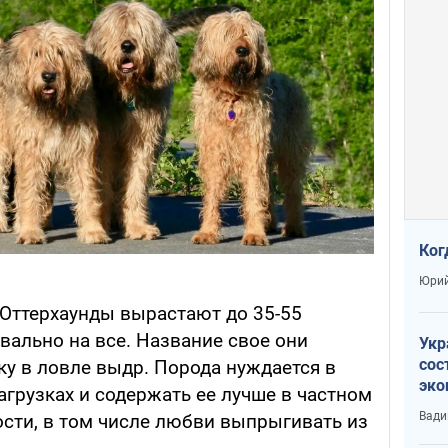
Ког
Юрий
 Оттерхаунды вырастают до 35-55
вально на все. Название свое они
Укр
сос
ку в ловле выдр. Порода нуждается в
эко
грузках и содержать ее лучше в частном
Ест
Вади
ости, в том числе любви выпрыгивать из
тун