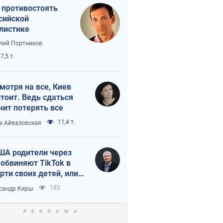
 противостоять
сийской
листике
лий Портников
7,5 т.
мотря на все, Киев
тоит. Ведь сдаться
чит потерять все
11,4 т.
а Айвазовская
ША родители через
 обвиняют TikTok в
рти своих детей, или
ка КНР на молодежь
183
сандр Кирш