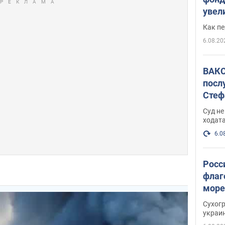
увел
не х
Как п
6.08.20
ВАКС
посл
Стеф
деле
Суд н
ходат
6.0
Росс
флаг
море
пост
Сухог
украи