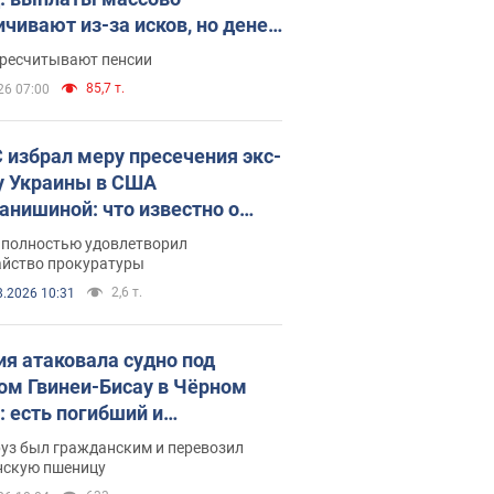
ичивают из-за исков, но денег
ватает
ересчитывают пенсии
85,7 т.
26 07:00
 избрал меру пресечения экс-
у Украины в США
анишиной: что известно о
е полностью удовлетворил
айство прокуратуры
2,6 т.
8.2026 10:31
ия атаковала судно под
ом Гвинеи-Бисау в Чёрном
: есть погибший и
радавшие
руз был гражданским и перевозил
нскую пшеницу