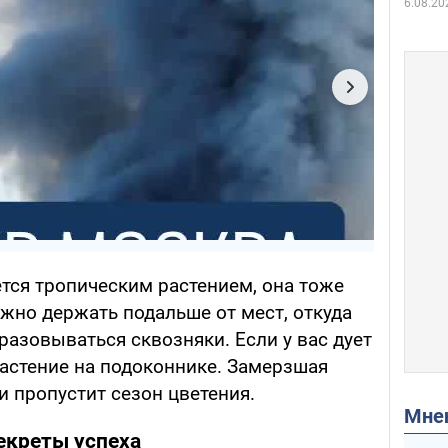
6.08.20
тся тропическим растением, она тоже
нужно держать подальше от мест, откуда
бразовываться сквозняки. Если у вас дует
растение на подоконнике. Замерзшая
и пропустит сезон цветения.
Мн
екреты успеха