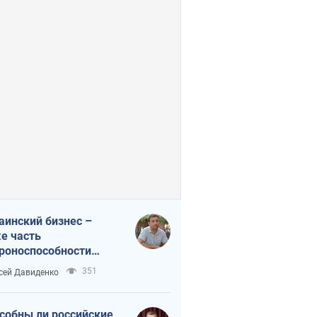
аинский бизнес –
е часть
роноспособности
аны. Не отдавайте их
351
сей Давиденко
ок чужим
собны ли российские