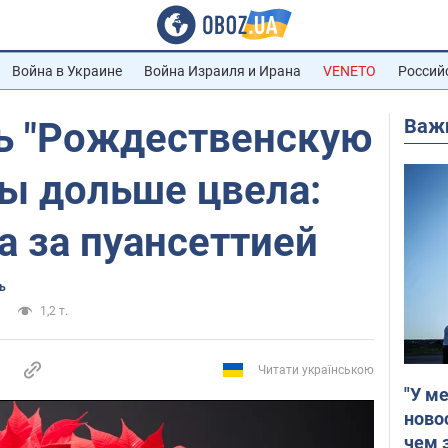
Война в Украине
Война Израиля и Ирана
VENETO
Россий
Важ
ть "Рождественскую
бы дольше цвела:
а за пуансеттией
ь
1,2 т.
Читати українською
"У м
ново
чем 