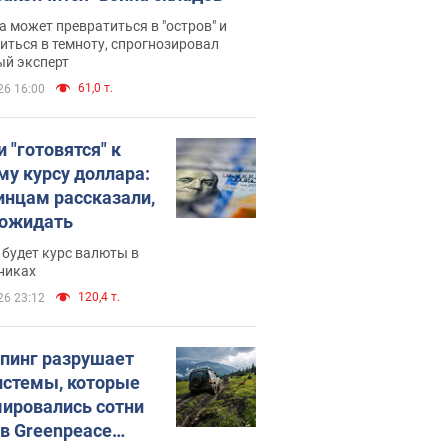
 может превратиться в "остров" и
иться в темноту, спрогнозировал
ый эксперт
61,0 т.
26 16:00
 "готовятся" к
му курсу доллара:
инцам рассказали,
 ожидать
будет курс валюты в
никах
120,4 т.
26 23:12
пинг разрушает
истемы, которые
ировались сотни
 в Greenpeace