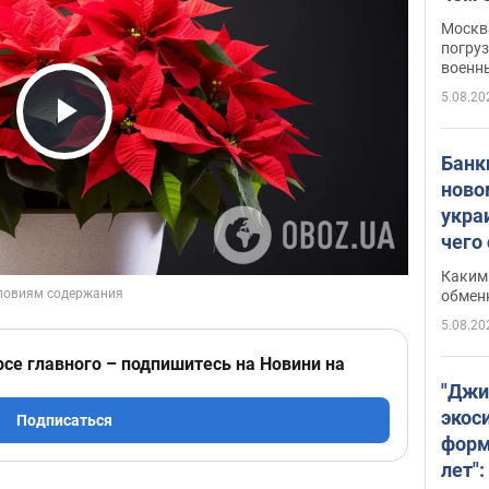
Москва
погруз
военн
5.08.20
Play Video
Банки
ново
укра
чего
Каким 
обмен
5.08.20
рсе главного – подпишитесь на Новини на
"Джи
экос
Подписаться
форм
лет":