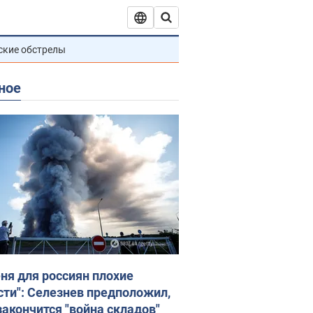
ские обстрелы
ное
еня для россиян плохие
сти": Селезнев предположил,
закончится "война складов"