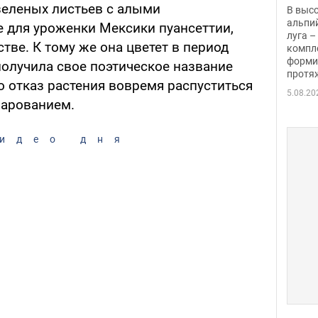
заби
зеленых листьев с алыми
В выс
альпи
е для уроженки Мексики пуансеттии,
луга –
тве. К тому же она цветет в период
компл
форми
получила свое поэтическое название
протяж
о отказ растения вовремя распуститься
5.08.20
чарованием.
идео дня