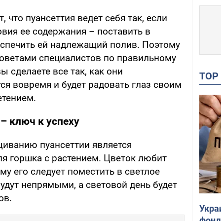
 что пуансеттия ведет себя так, если
вия ее содержания – поставить в
еспечить ей надлежащий полив. Поэтому
оветами специалистов по правильному
вы сделаете все так, как они
TO
ся вовремя и будет радовать глаз своим
тением.
– ключ к успеху
иванию пуансеттии является
я горшка с растением. Цветок любит
ому его следует поместить в светлое
будут непрямыми, а световой день будет
ов.
Укра
фонд