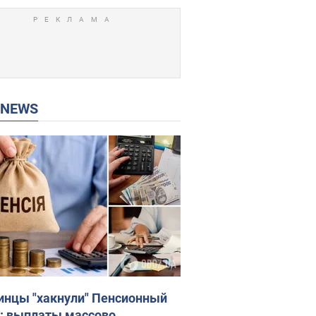
P NEWS
инцы "хакнули" Пенсионный
: выплаты массово