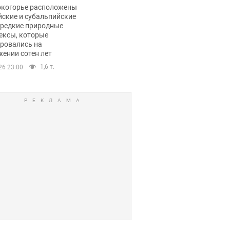
ли тревогу
окогорье расположены
йские и субальпийские
 редкие природные
ексы, которые
ровались на
ении сотен лет
1,6 т.
26 23:00