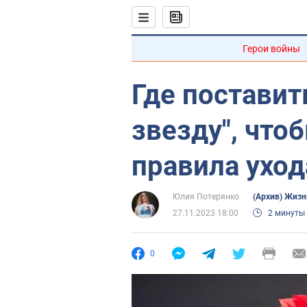
Герои войны
Где постави
звезду", что
правила уход
Юлия Потерянко
(Архив) Жизн
27.11.2023 18:00
2 минуты
0