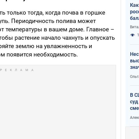
Как
рос
ь только тогда, когда почва в горшке
бал
щупь. Периодичность полива может
Вита
от температуры в вашем доме. Главное –
1
чтобы растение начало чахнуть и опускать
ряйте землю на увлажненность и
том появится необходимость.
Нес
выс
зна
Ольг
В С
суд
сме
Ата
Алек