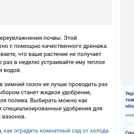
переувлажнения почвы. Этой
жно с помощью качественного дренажа.
ваете, что ваше растение не получает
о раз в неделю устраивайте ему теплое
 водой.
 в зимний сезон ее лучше проводить раз
бором станет жидкое удобрение,
Укр
тож
для полива. Выбирать можно как
обо
 и специализированные удобрения для
стр
Алек
 вазонов.
рын
л,
как оградить комнатный сад от холода
Спо