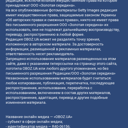
редакции, исключительные имущественные права на которые
принадлежат ООО «Золотая середина».
На все опубликованные фотоматериалы Getty Images редакция
имеет имущественные права, защищаемые законом Украины
«Об авторских правах и смежных правах», никто не имеет права
без письменного разрешения ООО «Золотая середина» их
использовать, они не подлежат дальнейшему воспроизводству,
переводу, распространению в любой форме.
Редакция OBOZ.UA может не разделять точку зрения,
изложенную в авторском материале. За достоверность
информации, размещенной в рекламных материалах,
ответственность несет рекламодатель.
Запрещено использование материалов размещенных на этом
сайте, даже с указанием гиперссылки на страницу этого сайта,
логотипа OBOZ.UA или любого другого упоминания, но без
письменного разрешения Редакции/ООО «Золотая середина»
Незаконным использованием материалов будет считаться:
любое копирование, публикация, перепечатка, последующее
распространение, использование, переработка с
использованием, включением в состав других материалов,
распространение, адаптация, перевод и другие подобные
изменения материала.
Название онлайн медиа — «OBOZ.UA»
- субъект в сфере онлайн медиа;
- идентификатор медиа — R40-06156;