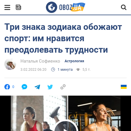
Три знака зодиака обожают
спорт: им нравится
преодолевать трудности
Наталья Софиенко
Астрология
3.02.2022 06:20
1 минута
5,5 т.
0