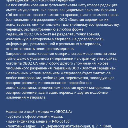
принадлежат ООО «Золотая середина».
На все опубликованные фотоматериалы Getty Images редакция
имеет имущественные права, защищаемые законом Украины
«Об авторских правах и смежных правах», никто не имеет права
без письменного разрешения ООО «Золотая середина» их
использовать, они не подлежат дальнейшему воспроизводству,
переводу, распространению в любой форме.
Редакция OBOZ.UA может не разделять точку зрения,
изложенную в авторском материале. За достоверность
информации, размещенной в рекламных материалах,
ответственность несет рекламодатель.
Запрещено использование материалов размещенных на этом
сайте, даже с указанием гиперссылки на страницу этого сайта,
логотипа OBOZ.UA или любого другого упоминания, но без
письменного разрешения Редакции/ООО «Золотая середина»
Незаконным использованием материалов будет считаться:
любое копирование, публикация, перепечатка, последующее
распространение, использование, переработка с
использованием, включением в состав других материалов,
распространение, адаптация, перевод и другие подобные
изменения материала.
Название онлайн медиа — «OBOZ.UA»
- субъект в сфере онлайн медиа;
- идентификатор медиа — R40-06156;
- почтовый адрес — ул. Деревообрабатывающая, д. 7, г. Киев,