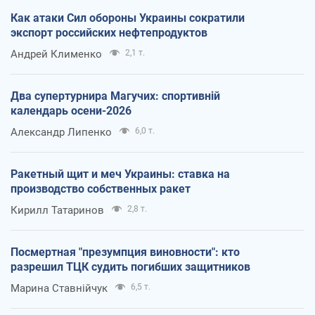
Как атаки Сил обороны Украины сократили
экспорт российских нефтепродуктов
Андрей Клименко
2,1 т.
Два супертурнира Магучих: спортивній
календарь осени-2026
Александр Липенко
6,0 т.
Ракетный щит и меч Украины: ставка на
производство собственных ракет
Кирилл Татаринов
2,8 т.
Посмертная "презумпция виновности": кто
разрешил ТЦК судить погибших защитников
Марина Ставнійчук
6,5 т.