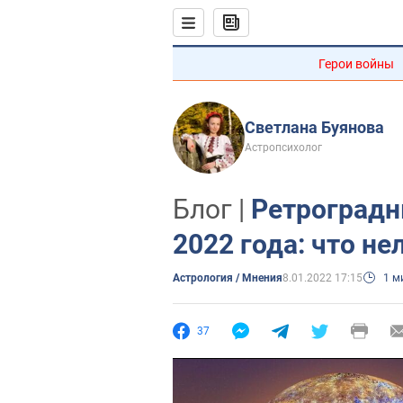
Герои войны
Светлана Буянова
Астропсихолог
Блог |
Ретроградн
2022 года: что не
Астрология / Мнения
8.01.2022 17:15
1 м
37