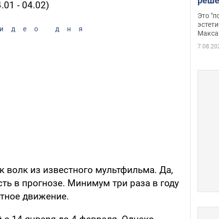
реше
01 - 04.02)
росс
Это "
дрон
эстети
идео дня
Макса
7.08.20
ак волк из известного мультфильма. Да,
сть в прогнозе. Минимум три раза в году
тное движение.