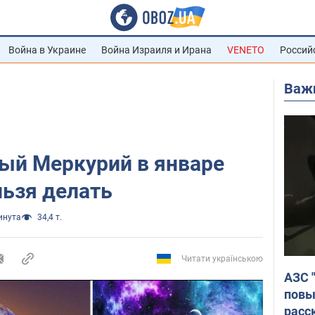
Война в Украине
Война Израиля и Ирана
VENETO
Россий
Важ
ый Меркурий в январе
льзя делать
инута
34,4 т.
Читати українською
АЗС 
повы
расс