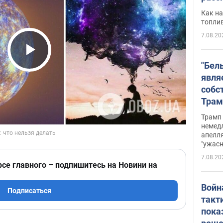
Как на
топли
7.08.20
Play Video
"Бел
явля
собс
Трам
прио
Трамп 
стро
немед
апелля
баль
"ужас
стои
7.08.20
долл
рсе главного – подпишитесь на Новини на
Войн
Подписаться
такт
пока