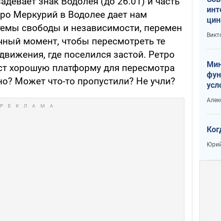
адевает знак Водолея (до 26.01) и часть
инт
етро Меркурий в Водолее дает нам
цин
темы свободы и независимости, перемен
или
Викт
ичный момент, чтобы пересмотреть те
Тра
движения, где поселился застой. Ретро
Мин
ст хорошую платформу для пересмотра
фун
ено? Может что-то пропустили? Не учли?
усл
вое
Алек
Ког
Юрий