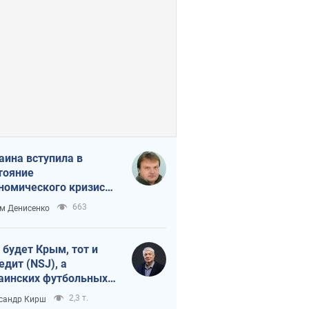
аина вступила в
тояние
номического кризиса.
ь ли свет в конце
663
м Денисенко
неля?
 будет Крым, тот и
едит (NSJ), а
аинских футбольных
овников могут
2,3 т.
сандр Кирш
вать убийцами