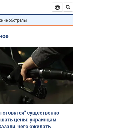
ские обстрелы
ное
"готовятся" существенно
шать цены: украинцам
казали, чего ожидать