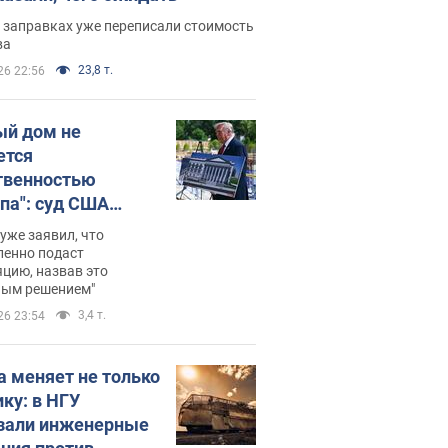
 заправках уже переписали стоимость
ва
23,8 т.
26 22:56
ый дом не
ется
твенностью
па": суд США
становил
уже заявил, что
ительство
ленно подаст
цию, назвав это
ного зала
ным решением"
мостью 400 млн
3,4 т.
26 23:54
аров
а меняет не только
ику: в НГУ
зали инженерные