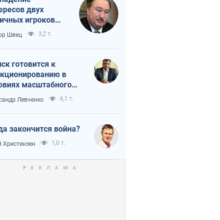
ересов двух
ичных игроков
 тайный план
3,2 т.
ор Швец
мпа и Путина?
ск готовится к
кционированию в
овиях масштабного
нного кризиса
6,1 т.
сандр Левченко
да закончится война?
1,0 т.
 Христензен