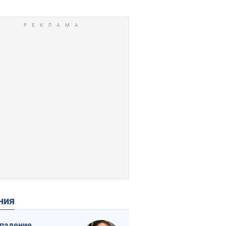
ения
падение