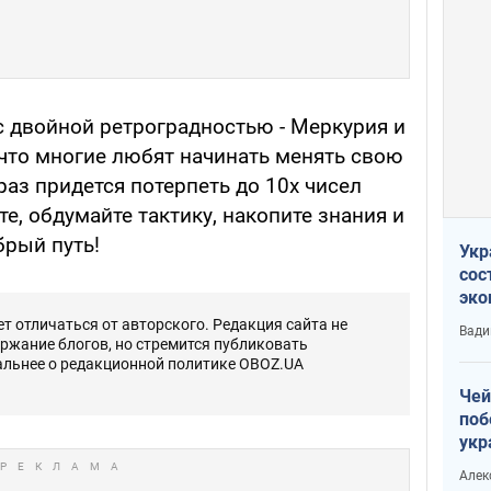
с двойной ретроградностью - Меркурия и
, что многие любят начинать менять свою
 раз придется потерпеть до 10х чисел
е, обдумайте тактику, накопите знания и
брый путь!
Укр
сос
эко
Ест
 отличаться от авторского. Редакция сайта не
Вади
тун
ержание блогов, но стремится публиковать
альнее о редакционной политике OBOZ.UA
Чей
поб
укр
чин
Алек
наз