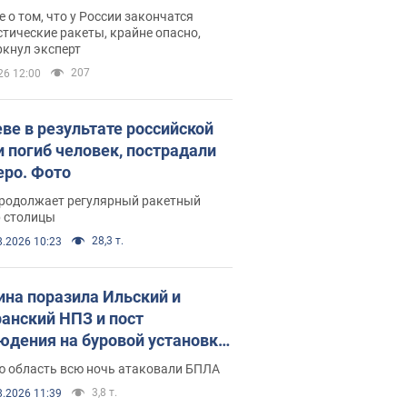
ине? Интервью с Мельником
 о том, что у России закончатся
тические ракеты, крайне опасно,
ркнул эксперт
207
26 12:00
еве в результате российской
и погиб человек, пострадали
еро. Фото
продолжает регулярный ракетный
р столицы
28,3 т.
8.2026 10:23
ина поразила Ильский и
анский НПЗ и пост
юдения на буровой установке
аш": Генштаб раскрыл детали.
ю область всю ночь атаковали БПЛА
 и видео
3,8 т.
8.2026 11:39