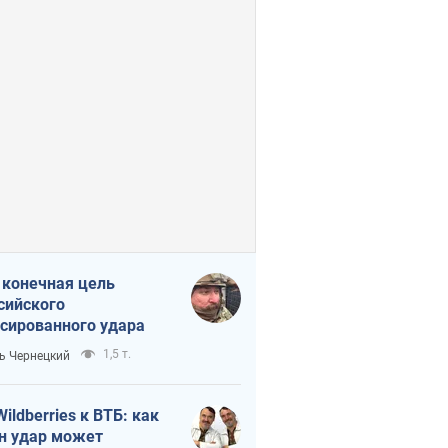
 конечная цель
сийского
сированного удара
1,5 т.
ь Чернецкий
Wildberries к ВТБ: как
н удар может