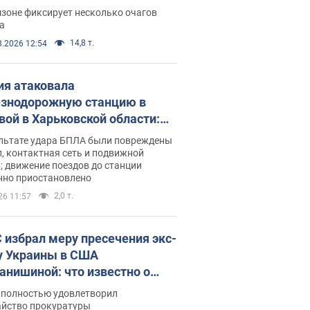
ации. Фото и видео
зоне фиксирует несколько очагов
а
14,8 т.
8.2026 12:54
ия атаковала
знодорожную станцию в
вой в Харьковской области:
 погибшие и раненые
ультате удара БПЛА были повреждены
, контактная сеть и подвижной
; движение поездов до станции
нно приостановлено
2,0 т.
26 11:57
 избрал меру пресечения экс-
у Украины в США
анишиной: что известно о
е полностью удовлетворил
айство прокуратуры