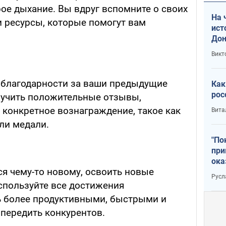
ое дыхание. Вы вдруг вспомните о своих
На 
и ресурсы, которые помогут вам
ист
Дон
Викт
 благодарности за ваши предыдущие
Как
рос
лучить положительные отзывы,
 конкретное вознаграждение, такое как
Вита
ли медали.
"По
при
ока
я чему-то новому, освоить новые
Русл
спользуйте все достижения
ь более продуктивными, быстрыми и
опередить конкурентов.