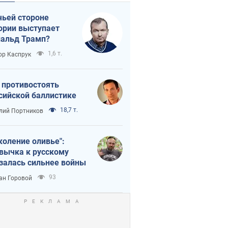
чьей стороне
ории выступает
альд Трамп?
1,6 т.
ор Каспрук
 противостоять
сийской баллистике
18,7 т.
лий Портников
коление оливье":
вычка к русскому
залась сильнее войны
93
ан Горовой