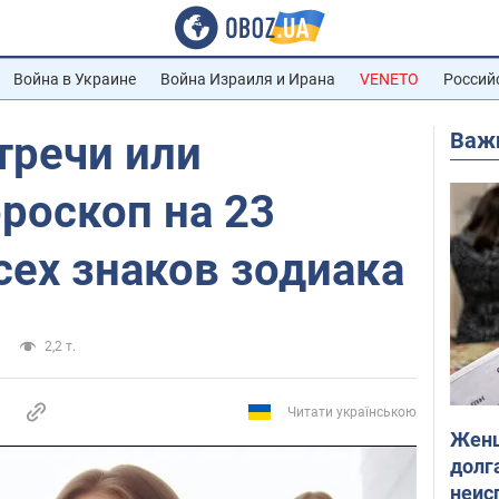
Война в Украине
Война Израиля и Ирана
VENETO
Россий
Важ
тречи или
ороскоп на 23
сех знаков зодиака
2,2 т.
Читати українською
Женщ
долга
неис