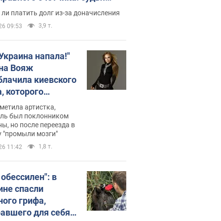
с неожиданное решение
ли платить долг из-за доначисления
3,9 т.
26 09:53
 Украина напала!"
на Вояж
блачила киевского
, которого
омбировали": он
метила артистка,
 русского не знал,
ель был поклонником
ы, но после переезда в
перь хочет
 "промыли мозги"
цида украинцев
1,8 т.
26 11:42
 обессилен": в
ине спасли
ного грифа,
авшего для себя