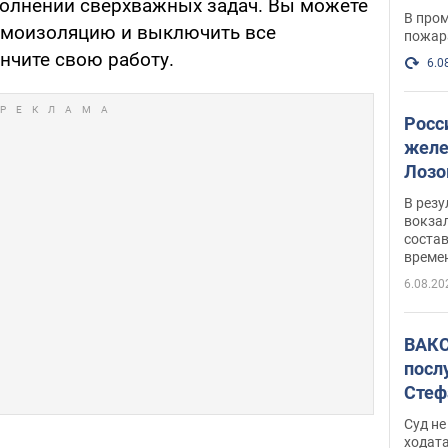
олнении сверхважных задач. Вы можете
опер
В пром
амоизоляцию и выключить все
пожар
нчите свою работу.
6.0
Росс
желе
Лозо
есть
В рез
вокзал
состав
време
6.08.20
ВАКС
посл
Стеф
деле
Суд н
ходат