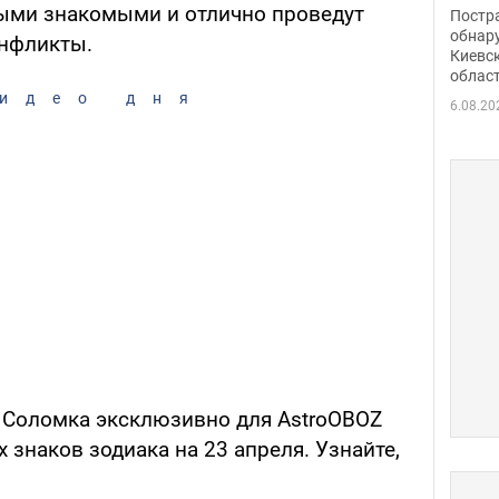
нети
рыми знакомыми и отлично проведут
Постр
Фото
обнар
онфликты.
Киевс
облас
идео дня
6.08.20
а Соломка эксклюзивно для AstroOBOZ
 знаков зодиака на 23 апреля. Узнайте,