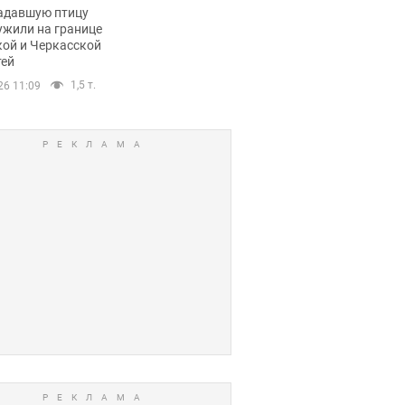
пичный маршрут.
адавшую птицу
ужили на границе
кой и Черкасской
тей
1,5 т.
26 11:09