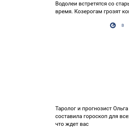
Водолеи встретятся со ста
время. Козерогам грозят к
В
Таролог и прогнозист Ольг
составила гороскоп для всех
что ждет вас