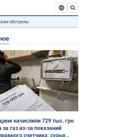
ские обстрелы
ное
ине начислили 729 тыс. грн
 за газ из-за показаний
правного счетчика: судья