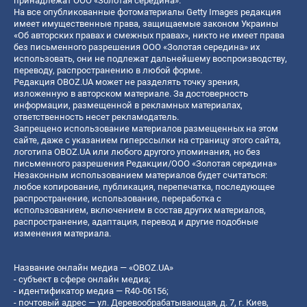
принадлежат ООО «Золотая середина».
На все опубликованные фотоматериалы Getty Images редакция
имеет имущественные права, защищаемые законом Украины
«Об авторских правах и смежных правах», никто не имеет права
без письменного разрешения ООО «Золотая середина» их
использовать, они не подлежат дальнейшему воспроизводству,
переводу, распространению в любой форме.
Редакция OBOZ.UA может не разделять точку зрения,
изложенную в авторском материале. За достоверность
информации, размещенной в рекламных материалах,
ответственность несет рекламодатель.
Запрещено использование материалов размещенных на этом
сайте, даже с указанием гиперссылки на страницу этого сайта,
логотипа OBOZ.UA или любого другого упоминания, но без
письменного разрешения Редакции/ООО «Золотая середина»
Незаконным использованием материалов будет считаться:
любое копирование, публикация, перепечатка, последующее
распространение, использование, переработка с
использованием, включением в состав других материалов,
распространение, адаптация, перевод и другие подобные
изменения материала.
Название онлайн медиа — «OBOZ.UA»
- субъект в сфере онлайн медиа;
- идентификатор медиа — R40-06156;
- почтовый адрес — ул. Деревообрабатывающая, д. 7, г. Киев,