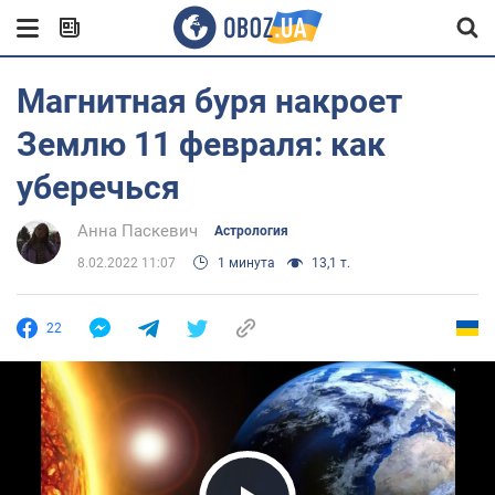
Магнитная буря накроет
Землю 11 февраля: как
уберечься
Анна Паскевич
Астрология
8.02.2022 11:07
1 минута
13,1 т.
22