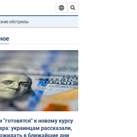
ские обстрелы
ное
и "готовятся" к новому курсу
ара: украинцам рассказали,
 ожидать в ближайшие дни