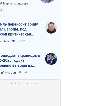
аянию из-за
ей Марченко, эксперт
етного террора
,5 т.
мль переносит войну
ыл Европы: под
озой критическая
истика
13,4 т.
ор Ягун
 ожидает украинцев в
6-2028 годах?
овные выводы из
ых прогнозов от НБУ
24
лий Фурман