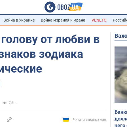
Война в Украине
Война Израиля и Ирана
VENETO
Россий
Важ
 голову от любви в
 знаков зодиака
ические
я
7,8 т.
Банк
долл
Читати українською
чего