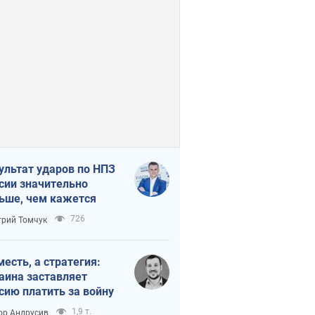
ультат ударов по НПЗ
сии значительно
ьше, чем кажется
726
рий Томчук
месть, а стратегия:
аина заставляет
сию платить за войну
1,9 т.
ор Андрусив