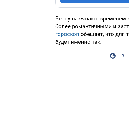
Весну называют временем л
более романтичными и заста
гороскоп
обещает, что для т
будет именно так.
В