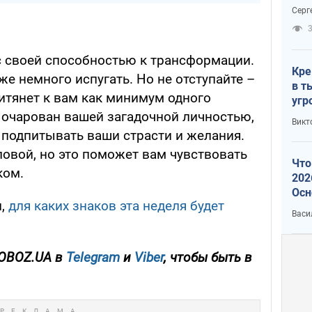
отч
Серг
рак
3
с своей способностью к трансформации.
Кре
же немного испугать. Но не отступайте –
в т
итянет к вам как минимум одного
угр
лог
т очарован вашей загадочной личностью,
Викт
 подпитывать ваши страсти и желания.
ловой, но это поможет вам чувствовать
Что
ком.
202
Осн
л,
для каких знаков эта неделя будет
нов
Васи
OBOZ.UA в
Telegram
и
Viber
, чтобы быть в