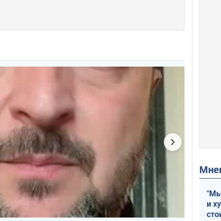
Мн
"Мы
и х
сто