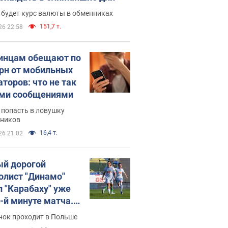
 будет курс валюты в обменниках
151,7 т.
26 22:58
инцам обещают по
грн от мобильных
аторов: что не так
ими сообщениями
 попасть в ловушку
ников
16,4 т.
26 21:02
й дорогой
олист "Динамо"
л "Карабаху" уже
0-й минуте матча.
о
нок проходит в Польше