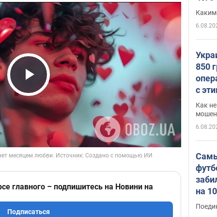
Каким
6.08.20
Укра
850 
опер
Play Video
с эт
Как не
мошен
6.08.20
Самы
футб
заби
рсе главного – подпишитесь на Новини на
на 1
Виде
Поеди
Подписаться