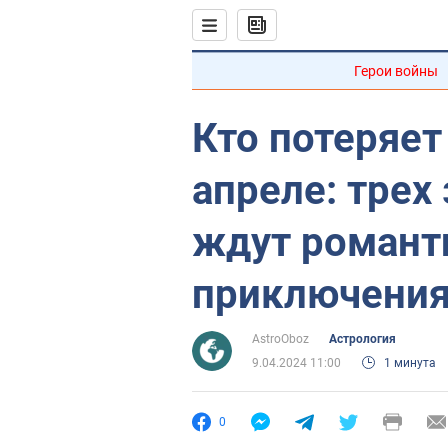
Герои войны
Кто потеряет
апреле: трех
ждут романт
приключени
AstroOboz
Астрология
9.04.2024 11:00
1 минута
0