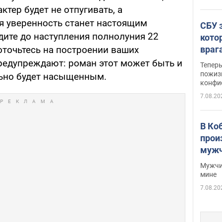
ктер будет не отпугивать, а
я уверенность станет настоящим
СБУ 
дите до наступления полнолуния 22
кото
враг
оточьтесь на построении ваших
редупреждают: роман этот может быть и
Тепер
пожиз
льно будет насыщенным.
конфи
7.08.20
В Ко
прои
мужч
Мужчи
мине
7.08.20