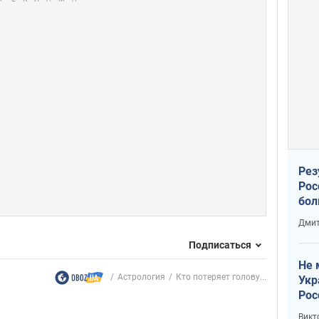
Рез
Рос
бол
Дмит
Подписаться
Не 
Астрология
Кто потеряет голову...
Укр
Рос
Викт