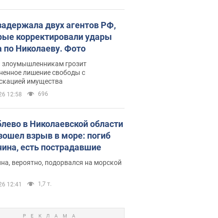
задержала двух агентов РФ,
рые корректировали удары
а по Николаеву. Фото
ь злоумышленникам грозит
ненное лишение свободы с
скацией имущества
696
26 12:58
блево в Николаевской области
зошел взрыв в море: погиб
ина, есть пострадавшие
на, вероятно, подорвался на морской
1,7 т.
26 12:41