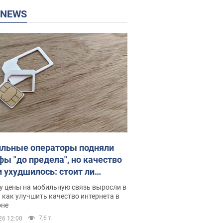
P NEWS
льные операторы подняли
фы "до предела", но качество
и ухудшилось: стоит ли
ваться на цены
у цены на мобильную связь выросли в
 как улучшить качество интернета в
оне
7,6 т.
26 12:00