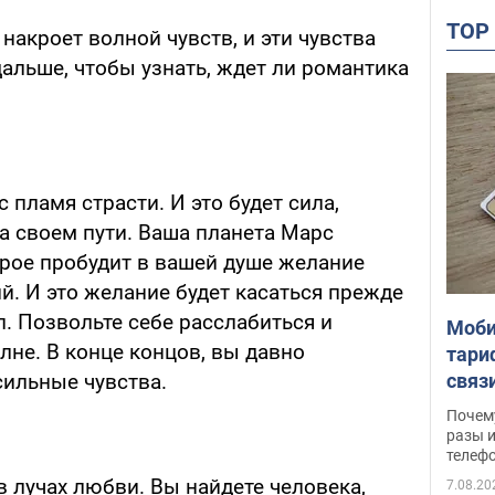
TO
 накроет волной чувств, и эти чувства
альше, чтобы узнать, ждет ли романтика
 пламя страсти. И это будет сила,
на своем пути. Ваша планета Марс
орое пробудит в вашей душе желание
й. И это желание будет касаться прежде
. Позвольте себе расслабиться и
Моби
лне. В конце концов, вы давно
тари
связ
сильные чувства.
жало
Почем
разы и
телеф
в лучах любви. Вы найдете человека,
7.08.20