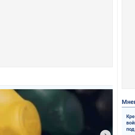
Мн
Кре
вой
под