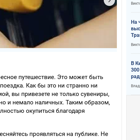
кри
Викт
лог
На 
выс
Тра
Викт
В К
300
рад
ресное путешествие. Это может быть
воп
поездка. Как бы это ни странно ни
Влад
мой, вы привезете не только сувениры,
но и немало наличных. Таким образом,
лностью окупиться благодаря
тесняйтесь проявляться на публике. Не