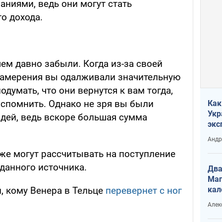
аниями, ведь они могут стать
о дохода.
чем давно забыли. Когда из-за своей
намерения вы одалживали значительную
подумать, что они вернутся к вам тогда,
вспомнить. Однако не зря вы были
Как
Укр
дей, ведь вскоре большая сумма
экс
неф
Андр
же могут рассчитывать на поступление
данного источника.
Два
Маг
кал
, кому Венера в Тельце
перевернет с ног
Алек