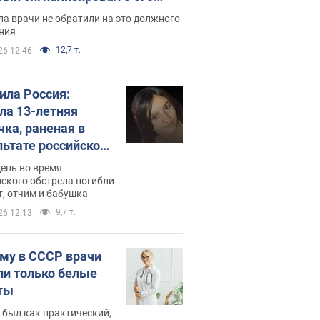
ессивном" раке
а врачи не обратили на это должного
ния
12,7 т.
26 12:46
била Россия:
ла 13-летняя
чка, раненая в
льтате российской
и на Сумскую
день во время
сть. Фото
ского обстрела погибли
т, отчим и бабушка
9,7 т.
26 12:13
му в СССР врачи
ли только белые
ты
 был как практический,