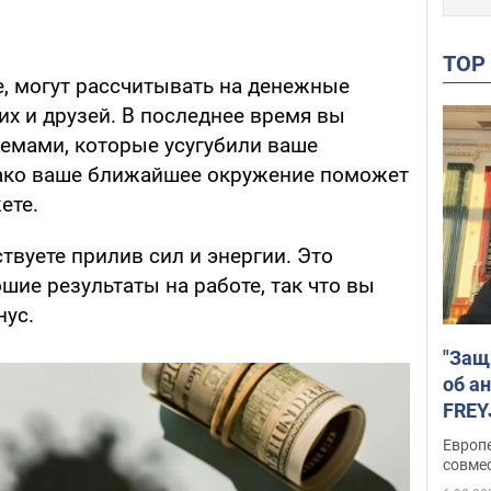
TO
, могут рассчитывать на денежные
их и друзей. В последнее время вы
лемами, которые усугубили ваше
нако ваше ближайшее окружение поможет
ете.
ствуете прилив сил и энергии. Это
шие результаты на работе, так что вы
нус.
"Защ
об а
FREY
подд
Европ
совме