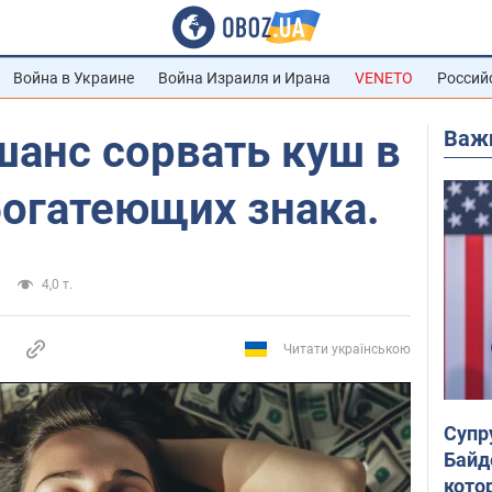
Война в Украине
Война Израиля и Ирана
VENETO
Россий
Важ
шанс сорвать куш в
богатеющих знака.
4,0 т.
Читати українською
Супр
Байд
кото