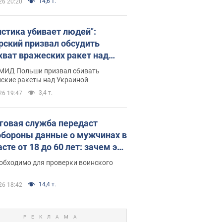
14,6 т.
26 20:20
истика убивает людей":
рский призвал обсудить
хват вражеских ракет над
иной
 МИД Польши призвал сбивать
йские ракеты над Украиной
3,4 т.
26 19:47
говая служба передаст
бороны данные о мужчинах в
сте от 18 до 60 лет: зачем это
о
еобходимо для проверки воинского
14,4 т.
26 18:42