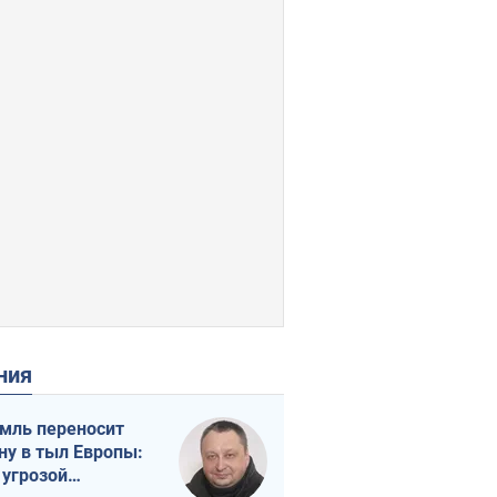
ения
мль переносит
ну в тыл Европы:
 угрозой