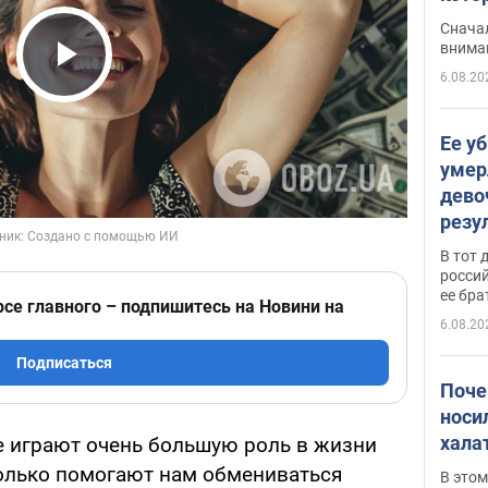
"агр
Сначал
внима
6.08.20
Play Video
Ее у
умер
дево
резу
атак
В тот 
обла
россий
ее бра
рсе главного – подпишитесь на Новини на
6.08.20
Подписаться
Поче
носи
хала
 играют очень большую роль в жизни
только помогают нам обмениваться
В этом