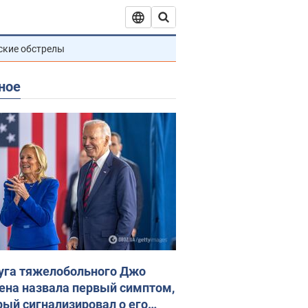
ские обстрелы
ное
уга тяжелобольного Джо
ена назвала первый симптом,
рый сигнализировал о его