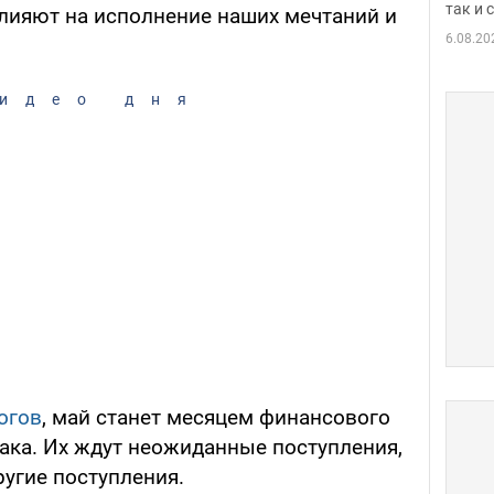
так и
влияют на исполнение наших мечтаний и
6.08.20
идео дня
огов
, май станет месяцем финансового
иака. Их ждут неожиданные поступления,
угие поступления.