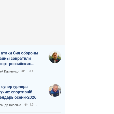
 атаки Сил обороны
аины сократили
порт российских
тепродуктов
1,3 т.
ей Клименко
 супертурнира
учих: спортивній
ендарь осени-2026
1,5 т.
сандр Липенко