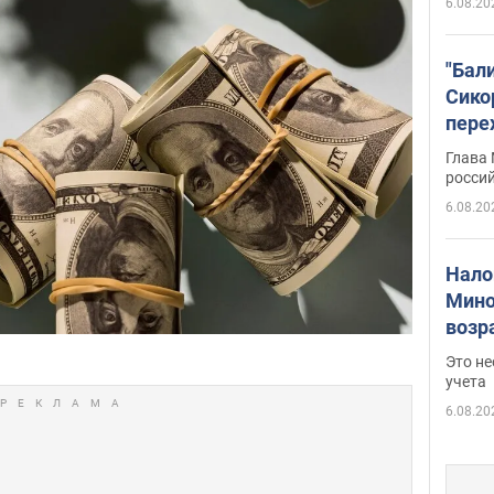
6.08.20
"Бал
Сико
пере
Укра
Глава
росси
6.08.20
Нало
Мино
возра
нужн
Это н
учета
6.08.20