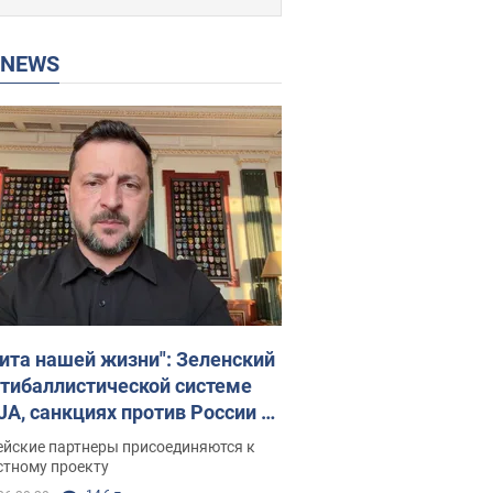
P NEWS
ита нашей жизни": Зеленский
нтибаллистической системе
JA, санкциях против России и
ержке аграриев. Видео
ейские партнеры присоединяются к
стному проекту