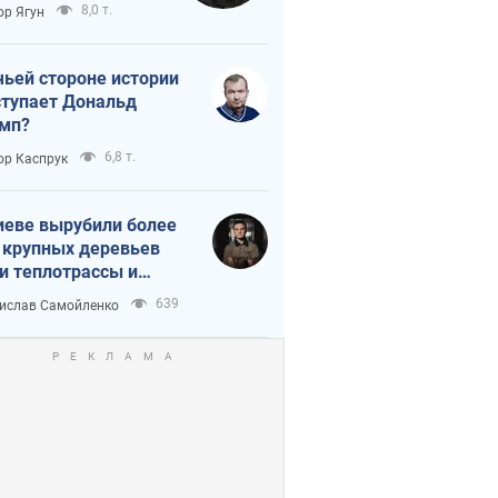
тическая
8,0 т.
ор Ягун
истика
чьей стороне истории
тупает Дональд
мп?
6,8 т.
ор Каспрук
иеве вырубили более
 крупных деревьев
и теплотрассы и
реки Генплану
639
ислав Самойленко