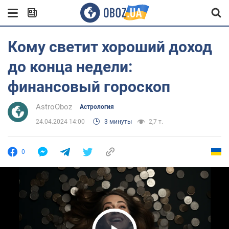
Кому светит хороший доход
до конца недели:
финансовый гороскоп
AstroOboz
Астрология
24.04.2024 14:00
3 минуты
2,7 т.
0