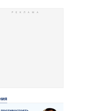
ения
 противостоять