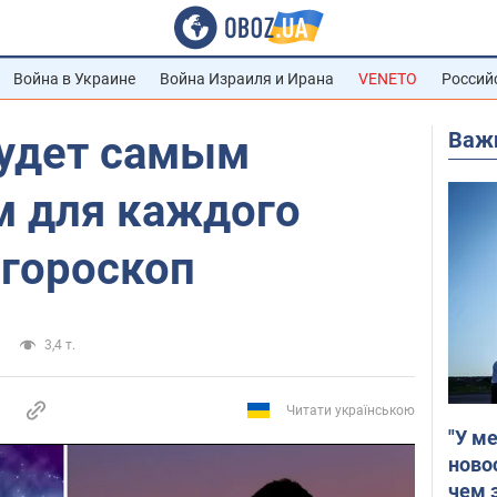
Война в Украине
Война Израиля и Ирана
VENETO
Россий
Важ
будет самым
 для каждого
 гороскоп
3,4 т.
Читати українською
"У м
ново
чем 