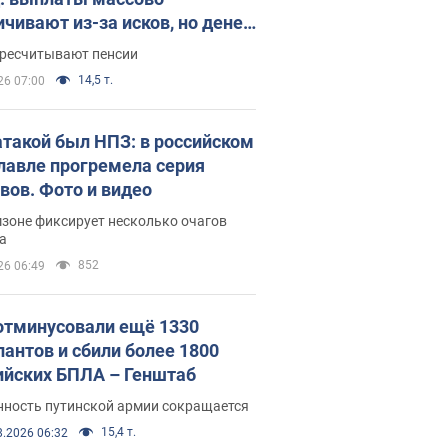
ичивают из-за исков, но денег
ватает
ересчитывают пенсии
14,5 т.
26 07:00
атакой был НПЗ: в российском
лавле прогремела серия
вов. Фото и видео
зоне фиксирует несколько очагов
а
852
26 06:49
отминусовали ещё 1330
пантов и сбили более 1800
ийских БПЛА – Генштаб
нность путинской армии сокращается
15,4 т.
8.2026 06:32