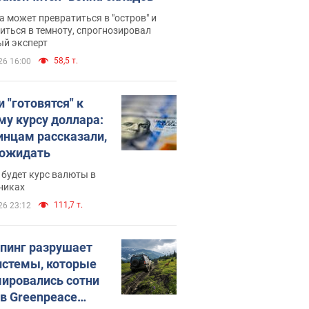
 может превратиться в "остров" и
иться в темноту, спрогнозировал
ый эксперт
58,5 т.
26 16:00
 "готовятся" к
му курсу доллара:
инцам рассказали,
 ожидать
будет курс валюты в
никах
111,7 т.
26 23:12
пинг разрушает
истемы, которые
ировались сотни
 в Greenpeace