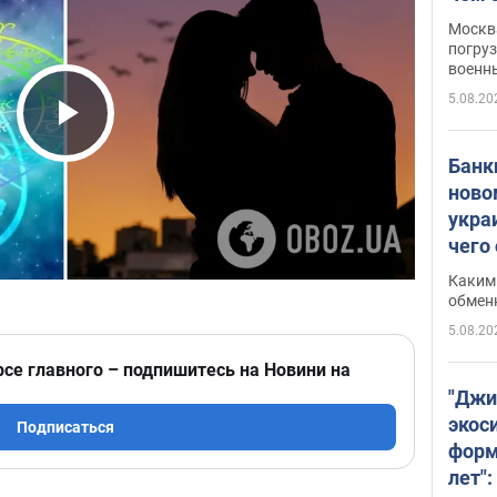
Москва
погруз
военн
5.08.20
Play Video
Банки
ново
укра
чего
Каким 
обмен
5.08.20
рсе главного – подпишитесь на Новини на
"Джи
экос
Подписаться
форм
лет":