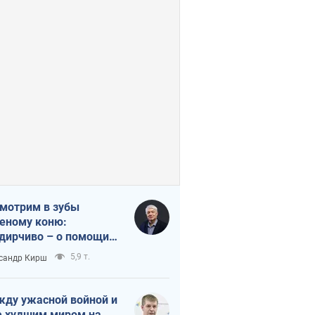
мотрим в зубы
еному коню:
дирчиво – о помощи
аине
5,9 т.
сандр Кирш
ду ужасной войной и
 худшим миром на