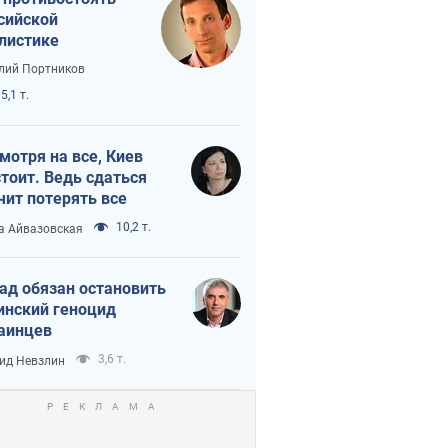
сийской
листике
лий Портников
5,1 т.
мотря на все, Киев
тоит. Ведь сдаться
чит потерять все
10,2 т.
а Айвазовская
ад обязан остановить
инский геноцид
аинцев
3,6 т.
ид Невзлин