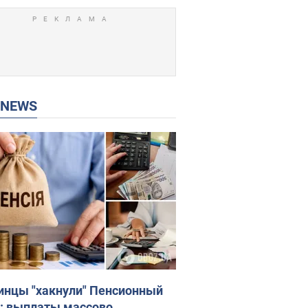
P NEWS
инцы "хакнули" Пенсионный
: выплаты массово