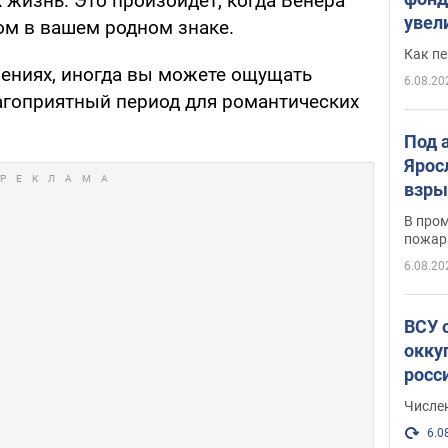
 жизнь. Это произойдет, когда Венера
увел
ом в вашем родном знаке.
не х
Как п
шениях, иногда вы можете ощущать
6.08.20
лагоприятный период для романтических
Под 
Ярос
взры
В пром
пожар
6.08.20
ВСУ 
окку
росс
Числе
6.0