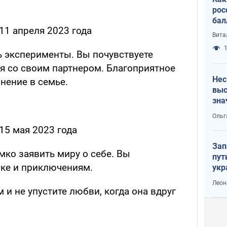
рос
бал
11 апреля 2023 года
Вита
1
ь эксперименты. Вы почувствуете
я со своим партнером. Благоприятное
Нес
нение в семье.
выс
зна
Ольг
15 мая 2023 года
Зап
мко заявить миру о себе. Вы
пут
ике и приключениям.
укр
Леон
 и не упустите любви, когда она вдруг