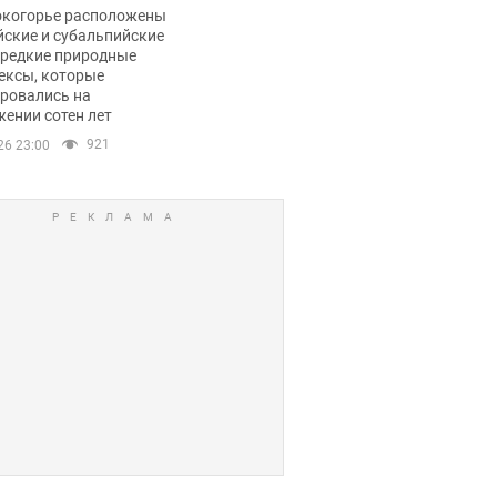
ли тревогу
окогорье расположены
йские и субальпийские
 редкие природные
ексы, которые
ровались на
ении сотен лет
921
26 23:00