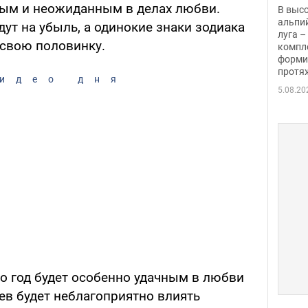
заби
ным и неожиданным в делах любви.
В выс
альпи
ут на убыль, а одинокие знаки зодиака
луга –
 свою половинку.
компл
форми
протяж
идео дня
5.08.20
что год будет особенно удачным в любви
ев будет неблагоприятно влиять