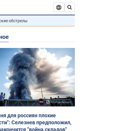
ские обстрелы
ное
еня для россиян плохие
сти": Селезнев предположил,
закончится "война складов"